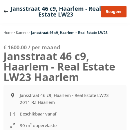
Ga
Jansstraat 46 c9, Haarlem - Real
naar
Reageer
Estate LW23
de
inhoud
Home
·
Kamers
·
Jansstraat 46 c9, Haarlem – Real Estate LW23
€ 1600.00 / per maand
Jansstraat 46 c9,
Haarlem - Real Estate
LW23 Haarlem
Jansstraat 46 c9, Haarlem - Real Estate LW23
2011 RZ Haarlem
Beschikbaar vanaf
30 m² oppervlakte