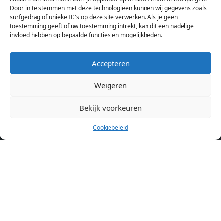
Amsterdam bekijken. Voor het meest recente en complete
Door in te stemmen met deze technologieën kunnen wij gegevens zoals
aanbod ben je bij ons een juiste adres. Wij verhuren zelf geen
surfgedrag of unieke ID's op deze site verwerken. Als je geen
toestemming geeft of uw toestemming intrekt, kan dit een nadelige
studentenkamers of appartementen, maar tonen enkel het
invloed hebben op bepaalde functies en mogelijkheden.
aanbod. Staat jouw nieuwe kamer er tussen, meld je dan aan
op de website van de kameraanbieder.
Accepteren
Weigeren
Kamers in andere steden
Kamer huren in Amsterdam
Bekijk voorkeuren
Cookiebeleid
Pagina’s
Home
Blog
Over ons
Cookiebeleid (EU)