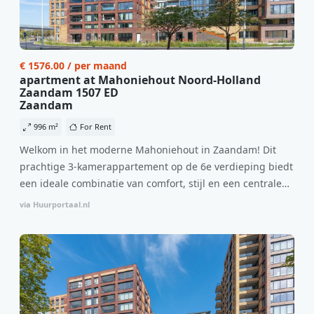
€ 1576.00 / per maand
apartment at Mahoniehout Noord-Holland
Zaandam 1507 ED
Zaandam
996 m²
For Rent
Welkom in het moderne Mahoniehout in Zaandam! Dit
prachtige 3-kamerappartement op de 6e verdieping biedt
een ideale combinatie van comfort, stijl en een centrale
locatie. Met een huurprijs van €1.576 per maand
via Huurportaal.nl
(inclusief BTW) en bijkomende servicekosten van €107,50
per maand is dit een geweldige kans voor professionals
die op zoek zijn naar een woning die direct beschikbaar is
vanaf 1 april 2026. Bij binnenkomst word je verwelkomd
in een ruime woonkamer met open keuken, samen goed
voor 44 m² aan leefruimte. De lichte woonkamer biedt