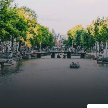
uimte. De lichte woonkamer
Weteringbuurt. The fully furni
 genoeg ruimte voor een
ready-to-live, contemporary
ige zithoek én een stijlvolle
apartments with separate priv
ek. De keuken is van alle
storage and secure bicycle pa
ken voorzien, perfect voor het
with an elegant lobby with an
den van heerlijke maaltijden.
elevator and green communal
t de woonkamer stap je zo het
spaces.The building incorpora
n op, waar je kunt genieten
solar panels to generate ener
en prachtig uitzicht en een
supply. The windows have sola
t van rust. De woning
control glazing, and the apar
ikt over twee comfortabele
have climate control driven by
kamers van respectievelijk 12,1
thermal energy storage system
 8 m². Beide kamers bieden tal
Underfloor heating and coolin
ogelijkheden, zoals een fijne
contribute to a healthy indoor
lek, een logeerkamer of een
environment. The atriums' sea
onlijke slaapkamer. De
green walls provide natural 
ne badkamer is voorzien van
cooling, improved air quality 
ouche en wastafel, en er is een
acoustics, and are specially
toilet - ideaal voor extra
designed to attract native bir