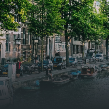
leefruimte. De lichte woonkamer
leefr
biedt genoeg ruimte voor een
biedt
gezellige zithoek én een stijlvolle
gezell
eethoek. De keuken is van alle
eetho
gemakken voorzien, perfect voor het
gemak
bereiden van heerlijke maaltijden.
berei
Vanuit de woonkamer stap je zo het
Vanui
balkon op, waar je kunt genieten
balko
van een prachtig uitzicht en een
van e
moment van rust. De woning
momen
beschikt over twee comfortabele
besch
slaapkamers van respectievelijk 12,1
slaap
m² en 8 m². Beide kamers bieden tal
m² en
van mogelijkheden, zoals een fijne
van m
werkplek, een logeerkamer of een
werkp
persoonlijke slaapkamer. De
perso
moderne badkamer is voorzien van
moder
een douche en wastafel, en er is een
een d
apart toilet - ideaal voor extra
apart 