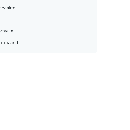
rvlakte
rtaal.nl
er maand