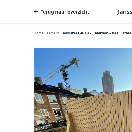
Ga
naar
Jans
Terug naar overzicht
de
inhoud
Home
·
Kamers
·
Jansstraat 46 B17, Haarlem – Real Estat