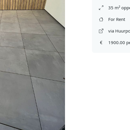
35 m² oppe
For Rent
via Huurpo
1900.00 p