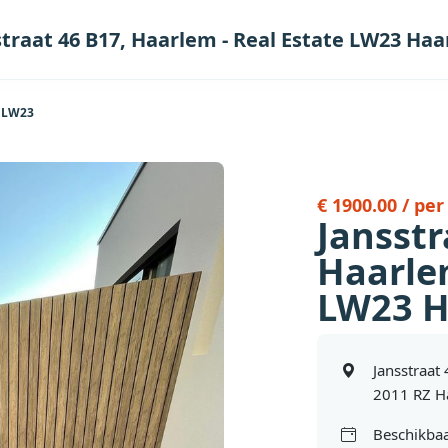
straat 46 B17, Haarlem - Real Estate LW23 Ha
e LW23
€ 1900.00 / pe
Jansstr
Haarlem
LW23 H
Jansstraat
2011 RZ H
Beschikbaa