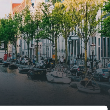
shed,
control glazing, and the apartments
have climate control driven by a
ate
thermal energy storage system.
rking
Underfloor heating and cooling
contribute to a healthy indoor
environment. The atriums' seasonal
tes
green walls provide natural summer
gy
cooling, improved air quality and
r
acoustics, and are specially
tments
designed to attract native birds and
 a
butterflies.The bright residence
.
features an efficient and functional
g
open floor plan, a unique custom
kitchen, a bathroom and fitted
sonal
wardrobes. High-grade finishes
summer
include oak flooring (with floor
and
heating), modular led lighting,
exquisitely tailored wall panels and
ds and
floor-to-ceiling windows with