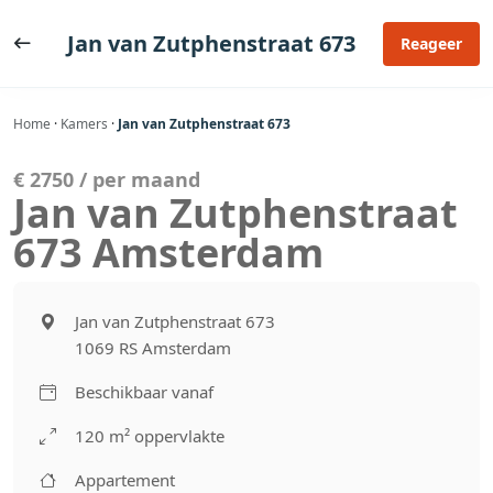
Ga
naar
Jan van Zutphenstraat 673
Reageer
de
inhoud
Home
·
Kamers
·
Jan van Zutphenstraat 673
€ 2750 / per maand
Jan van Zutphenstraat
673 Amsterdam
Jan van Zutphenstraat 673
1069 RS Amsterdam
Beschikbaar vanaf
120 m² oppervlakte
Appartement