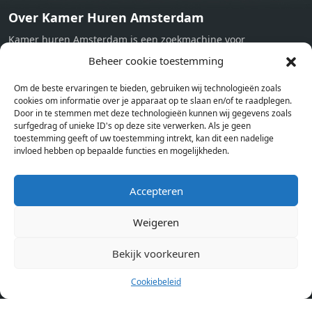
Over Kamer Huren Amsterdam
Kamer huren Amsterdam is een zoekmachine voor
studentenkamers en appartementen in Amsterdam. Wij halen
Beheer cookie toestemming
bij verschillende aanbieders het kamer aanbod per stad op.
Om de beste ervaringen te bieden, gebruiken wij technologieën zoals
Hierdoor kan je op één pagina het complete aanbod kamers in
cookies om informatie over je apparaat op te slaan en/of te raadplegen.
Amsterdam bekijken. Voor het meest recente en complete
Door in te stemmen met deze technologieën kunnen wij gegevens zoals
aanbod ben je bij ons een juiste adres. Wij verhuren zelf geen
surfgedrag of unieke ID's op deze site verwerken. Als je geen
toestemming geeft of uw toestemming intrekt, kan dit een nadelige
studentenkamers of appartementen, maar tonen enkel het
invloed hebben op bepaalde functies en mogelijkheden.
aanbod. Staat jouw nieuwe kamer er tussen, meld je dan aan
op de website van de kameraanbieder.
Accepteren
Weigeren
Kamers in andere steden
Kamer huren in Amsterdam
Bekijk voorkeuren
Cookiebeleid
Pagina’s