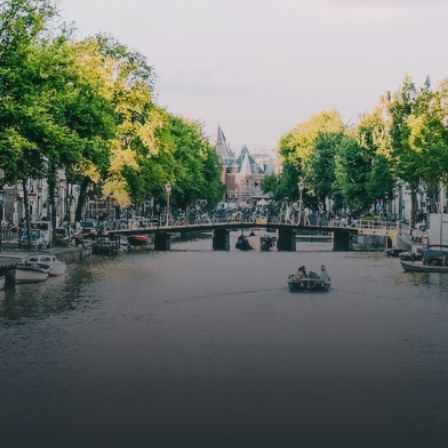
butterflies.The bright residence features an efficient and
functional open floor plan, a unique custom kitchen, a
bathroom and fitted wardrobes. High-grade finishes
include oak flooring (with floor heating), modular led
lighting, exquisitely tailored wall panels and floor-to-
ceiling windows with layered treatments.Notice:
Displayed prices and data are not final, and should be
used for informative purpose only. They are not
contractual or binding. Energy pass This building is not
subject to EnEV. - Flatscreen TV - Hairdryer - Heating -
Towels and sheets - Iron - Hygiene utensils - Washing
machine - Oven - Microwave - Refrigerator - Internet -
Working desk Homelike Code: UBK-396713 Available From:
Now