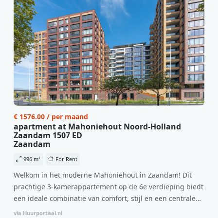
€ 1576.00 / per maand
apartment at Mahoniehout Noord-Holland
Zaandam 1507 ED
Zaandam
996 m²
For Rent
Welkom in het moderne Mahoniehout in Zaandam! Dit
prachtige 3-kamerappartement op de 6e verdieping biedt
een ideale combinatie van comfort, stijl en een centrale
locatie. Met een huurprijs van €1.576 per maand
via Huurportaal.nl