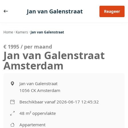
Ga
naar
Jan van Galenstraat
Reageer
de
inhoud
Home
·
Kamers
·
Jan van Galenstraat
€ 1995 / per maand
Jan van Galenstraat
Amsterdam
Jan van Galenstraat
1056 CK Amsterdam
Beschikbaar vanaf 2026-06-17 12:45:32
48 m² oppervlakte
Appartement