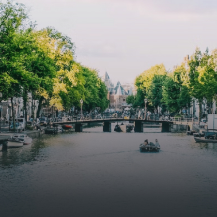
specially designed to attract native birds and
butterflies.The bright residence features an efficient and
functional open floor plan, a unique custom kitchen, a
bathroom and fitted wardrobes. High-grade finishes
include oak flooring (with floor heating), modular led
lighting, exquisitely tailored wall panels and floor-to-
ceiling windows with layered treatments.Notice:
Displayed prices and data are not final, and should be
used for informative purpose only. They are not
contractual or binding. Energy pass This building is not
subject to EnEV. - Flatscreen TV - Hairdryer - Heating -
Towels and sheets - Iron - Hygiene utensils - Washing
machine - Oven - Microwave - Refrigerator - Internet -
Working desk Homelike Code: UBK-396713 Available From:
Now