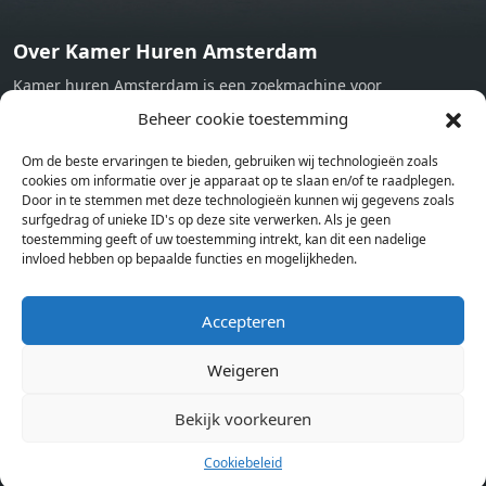
Over Kamer Huren Amsterdam
Kamer huren Amsterdam is een zoekmachine voor
studentenkamers en appartementen in Amsterdam. Wij halen
Beheer cookie toestemming
bij verschillende aanbieders het kamer aanbod per stad op.
Om de beste ervaringen te bieden, gebruiken wij technologieën zoals
Hierdoor kan je op één pagina het complete aanbod kamers in
cookies om informatie over je apparaat op te slaan en/of te raadplegen.
Amsterdam bekijken. Voor het meest recente en complete
Door in te stemmen met deze technologieën kunnen wij gegevens zoals
aanbod ben je bij ons een juiste adres. Wij verhuren zelf geen
surfgedrag of unieke ID's op deze site verwerken. Als je geen
toestemming geeft of uw toestemming intrekt, kan dit een nadelige
studentenkamers of appartementen, maar tonen enkel het
invloed hebben op bepaalde functies en mogelijkheden.
aanbod. Staat jouw nieuwe kamer er tussen, meld je dan aan
op de website van de kameraanbieder.
Accepteren
Weigeren
Kamers in andere steden
Kamer huren in Amsterdam
Bekijk voorkeuren
Cookiebeleid
Pagina’s