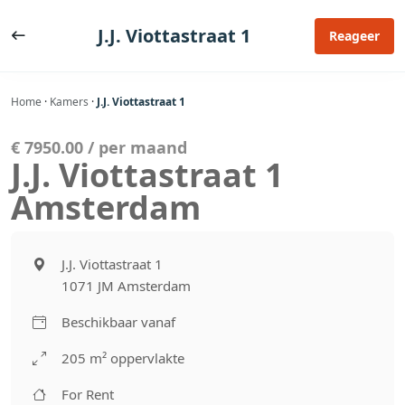
Ga
naar
J.J. Viottastraat 1
Reageer
de
inhoud
Home
·
Kamers
·
J.J. Viottastraat 1
€ 7950.00 / per maand
J.J. Viottastraat 1
Amsterdam
J.J. Viottastraat 1
1071 JM Amsterdam
Beschikbaar vanaf
205 m² oppervlakte
For Rent