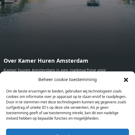
machine - Oven - Microwave - Refrigerator - Internet -
Working desk Homelike Code: UBK-396713 Available From:
Now
Over Kamer Huren Amsterdam
Kamer huren Amsterdam is een zoekmachine voor
studentenkamers en appartementen in Amsterdam. Wij halen
Beheer cookie toestemming
bij verschillende aanbieders het kamer aanbod per stad op.
Om de beste ervaringen te bieden, gebruiken wij technologieën zoals
Hierdoor kan je op één pagina het complete aanbod kamers in
cookies om informatie over je apparaat op te slaan en/of te raadplegen.
Amsterdam bekijken. Voor het meest recente en complete
Door in te stemmen met deze technologieën kunnen wij gegevens zoals
aanbod ben je bij ons een juiste adres. Wij verhuren zelf geen
surfgedrag of unieke ID's op deze site verwerken. Als je geen
toestemming geeft of uw toestemming intrekt, kan dit een nadelige
studentenkamers of appartementen, maar tonen enkel het
invloed hebben op bepaalde functies en mogelijkheden.
aanbod. Staat jouw nieuwe kamer er tussen, meld je dan aan
op de website van de kameraanbieder.