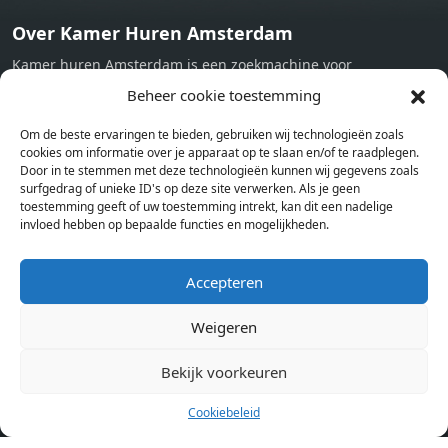
Over Kamer Huren Amsterdam
Kamer huren Amsterdam is een zoekmachine voor
studentenkamers en appartementen in Amsterdam. Wij halen
Beheer cookie toestemming
bij verschillende aanbieders het kamer aanbod per stad op.
Om de beste ervaringen te bieden, gebruiken wij technologieën zoals
Hierdoor kan je op één pagina het complete aanbod kamers in
cookies om informatie over je apparaat op te slaan en/of te raadplegen.
Amsterdam bekijken. Voor het meest recente en complete
Door in te stemmen met deze technologieën kunnen wij gegevens zoals
aanbod ben je bij ons een juiste adres. Wij verhuren zelf geen
surfgedrag of unieke ID's op deze site verwerken. Als je geen
toestemming geeft of uw toestemming intrekt, kan dit een nadelige
studentenkamers of appartementen, maar tonen enkel het
invloed hebben op bepaalde functies en mogelijkheden.
aanbod. Staat jouw nieuwe kamer er tussen, meld je dan aan
op de website van de kameraanbieder.
Accepteren
Weigeren
Kamers in andere steden
Kamer huren in Amsterdam
Bekijk voorkeuren
Cookiebeleid
Pagina’s