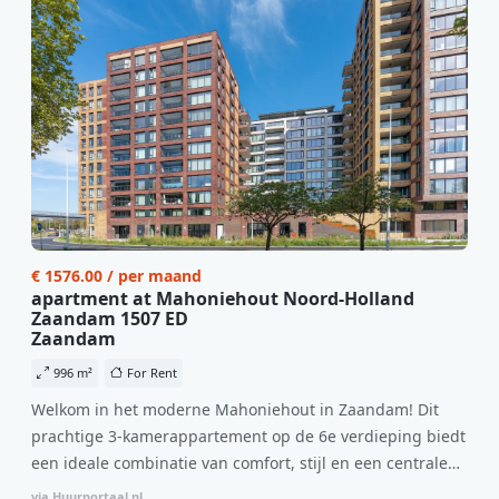
€ 1576.00 / per maand
apartment at Mahoniehout Noord-Holland
Zaandam 1507 ED
Zaandam
996 m²
For Rent
Welkom in het moderne Mahoniehout in Zaandam! Dit
prachtige 3-kamerappartement op de 6e verdieping biedt
een ideale combinatie van comfort, stijl en een centrale
locatie. Met een huurprijs van €1.576 per maand
via Huurportaal.nl