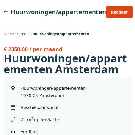
Ga
naar
Huurwoningen/appartementen
Reageer
de
inhoud
Home
·
Kamers
·
Huurwoningen/appartementen
€ 2350.00 / per maand
Huurwoningen/appart
ementen Amsterdam
Huurwoningen/appartementen
1078 CN Amsterdam
Beschikbaar vanaf
72 m² oppervlakte
For Rent