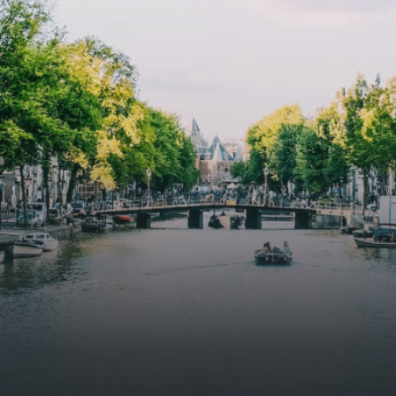
butterflies.The bright residence features an efficient and
functional open floor plan, a unique custom kitchen, a
bathroom and fitted wardrobes. High-grade finishes
include oak flooring (with floor heating), modular led
lighting, exquisitely tailored wall panels and floor-to-
ceiling windows with layered treatments.Notice:
Displayed prices and data are not final, and should be
used for informative purpose only. They are not
contractual or binding. Energy pass This building is not
subject to EnEV. - Flatscreen TV - Hairdryer - Heating -
Towels and sheets - Iron - Hygiene utensils - Washing
machine - Oven - Microwave - Refrigerator - Internet -
Working desk Homelike Code: UBK-396713 Available From:
Now