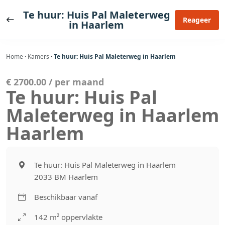
Ga
Te huur: Huis Pal Maleterweg
naar
Reageer
in Haarlem
de
inhoud
Home
·
Kamers
·
Te huur: Huis Pal Maleterweg in Haarlem
€ 2700.00 / per maand
Te huur: Huis Pal
Maleterweg in Haarlem
Haarlem
Te huur: Huis Pal Maleterweg in Haarlem
2033 BM Haarlem
Beschikbaar vanaf
142 m² oppervlakte