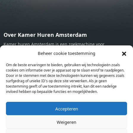
Over Kamer Huren Amsterdam
Kamer huren Amsterdam is een zoekmachine voor
studentenkamers en appartementen in Amsterdam. Wij halen
Beheer cookie toestemming
bij verschillende aanbieders het kamer aanbod per stad op.
Om de beste ervaringen te bieden, gebruiken wij technologieën zoals
Hierdoor kan je op één pagina het complete aanbod kamers in
cookies om informatie over je apparaat op te slaan en/of te raadplegen.
Amsterdam bekijken. Voor het meest recente en complete
Door in te stemmen met deze technologieën kunnen wij gegevens zoals
aanbod ben je bij ons een juiste adres. Wij verhuren zelf geen
surfgedrag of unieke ID's op deze site verwerken. Als je geen
toestemming geeft of uw toestemming intrekt, kan dit een nadelige
studentenkamers of appartementen, maar tonen enkel het
invloed hebben op bepaalde functies en mogelijkheden.
aanbod. Staat jouw nieuwe kamer er tussen, meld je dan aan
op de website van de kameraanbieder.
Accepteren
Weigeren
Kamers in andere steden
Kamer huren in Amsterdam