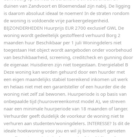
duinen van Zandvoort en Bloemendaal zijn nabij. De ligging
is daarom absoluut ideaal te noemen! In de straten rondom
de woning is voldoende vrije parkeergelegenheid.
BIJZONDERHEDEN Huurprijs EUR 2700 exclusief GWL De
woning wordt gedeeltelijk gestoffeerd verhuurd Borg 2
maanden huur Beschikbaar per 1 juli Woningdelers niet
toegestaan Het object wordt aangeboden onder voorbehoud
van beschikbaarheid, screening, creditcheck en gunning door
de eigenaar. Huisdieren zijn niet toegestaan. Energielabel B
Deze woning kan worden gehuurd door een huurder met
een eigen maandelijks stabiel toereikend inkomen uit werk
en helaas niet met een garantsteller of een huurder die de
woning niet zelf zal bewonen. Huurperiode is op basis van
onbepaalde tijd (huurovereenkomst model A), we streven
naar een minimale huurperiode van 18 maanden of langer.
Verhuurder geeft duidelijk de voorkeur de woning niet te
verhuren aan studenten/woningdelers. INTERESSE? Is dit de
ideale hoekwoning voor jou en wil jij binnenkort genieten