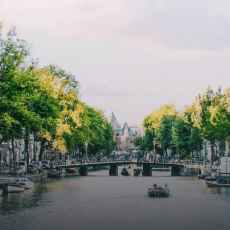
cooling contribute to a healthy indoor environment. The
atriums' seasonal green walls provide natural summer
cooling, improved air quality and acoustics, and are
specially designed to attract native birds and
butterflies.The bright residence features an efficient and
functional open floor plan, a unique custom kitchen, a
bathroom and fitted wardrobes. High-grade finishes
include oak flooring (with floor heating), modular led
lighting, exquisitely tailored wall panels and floor-to-
ceiling windows with layered treatments.Notice:
Displayed prices and data are not final, and should be
used for informative purpose only. They are not
contractual or binding. Energy pass This building is not
subject to EnEV. - Flatscreen TV - Hairdryer - Heating -
Towels and sheets - Iron - Hygiene utensils - Washing
machine - Oven - Microwave - Refrigerator - Internet -
Working desk Homelike Code: UBK-396713 Available From:
Now