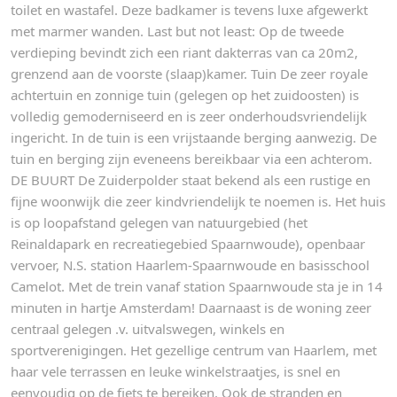
toilet en wastafel. Deze badkamer is tevens luxe afgewerkt
met marmer wanden. Last but not least: Op de tweede
verdieping bevindt zich een riant dakterras van ca 20m2,
grenzend aan de voorste (slaap)kamer. Tuin De zeer royale
achtertuin en zonnige tuin (gelegen op het zuidoosten) is
volledig gemoderniseerd en is zeer onderhoudsvriendelijk
ingericht. In de tuin is een vrijstaande berging aanwezig. De
tuin en berging zijn eveneens bereikbaar via een achterom.
DE BUURT De Zuiderpolder staat bekend als een rustige en
fijne woonwijk die zeer kindvriendelijk te noemen is. Het huis
is op loopafstand gelegen van natuurgebied (het
Reinaldapark en recreatiegebied Spaarnwoude), openbaar
vervoer, N.S. station Haarlem-Spaarnwoude en basisschool
Camelot. Met de trein vanaf station Spaarnwoude sta je in 14
minuten in hartje Amsterdam! Daarnaast is de woning zeer
centraal gelegen .v. uitvalswegen, winkels en
sportverenigingen. Het gezellige centrum van Haarlem, met
haar vele terrassen en leuke winkelstraatjes, is snel en
eenvoudig op de fiets te bereiken. Ook de stranden en