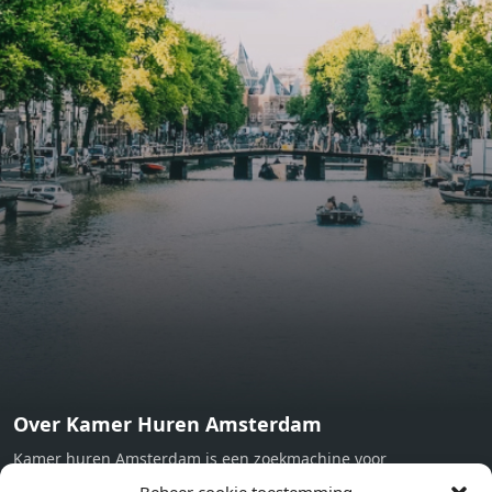
lighting, exquisitely tailored wall panels and floor-to-
ceiling windows with layered treatments.Notice:
Displayed prices and data are not final, and should be
used for informative purpose only. They are not
contractual or binding. Energy pass This building is not
subject to EnEV. - Flatscreen TV - Hairdryer - Heating -
Towels and sheets - Iron - Hygiene utensils - Washing
machine - Oven - Microwave - Refrigerator - Internet -
Working desk Homelike Code: UBK-396713 Available From:
Now
Over Kamer Huren Amsterdam
Kamer huren Amsterdam is een zoekmachine voor
studentenkamers en appartementen in Amsterdam. Wij halen