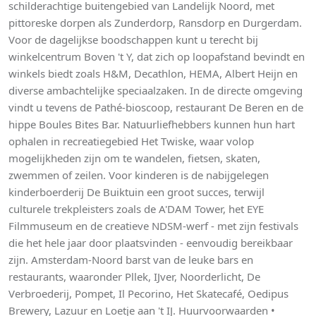
schilderachtige buitengebied van Landelijk Noord, met
pittoreske dorpen als Zunderdorp, Ransdorp en Durgerdam.
Voor de dagelijkse boodschappen kunt u terecht bij
winkelcentrum Boven 't Y, dat zich op loopafstand bevindt en
winkels biedt zoals H&M, Decathlon, HEMA, Albert Heijn en
diverse ambachtelijke speciaalzaken. In de directe omgeving
vindt u tevens de Pathé-bioscoop, restaurant De Beren en de
hippe Boules Bites Bar. Natuurliefhebbers kunnen hun hart
ophalen in recreatiegebied Het Twiske, waar volop
mogelijkheden zijn om te wandelen, fietsen, skaten,
zwemmen of zeilen. Voor kinderen is de nabijgelegen
kinderboerderij De Buiktuin een groot succes, terwijl
culturele trekpleisters zoals de A'DAM Tower, het EYE
Filmmuseum en de creatieve NDSM-werf - met zijn festivals
die het hele jaar door plaatsvinden - eenvoudig bereikbaar
zijn. Amsterdam-Noord barst van de leuke bars en
restaurants, waaronder Pllek, IJver, Noorderlicht, De
Verbroederij, Pompet, Il Pecorino, Het Skatecafé, Oedipus
Brewery, Lazuur en Loetje aan 't IJ. Huurvoorwaarden •