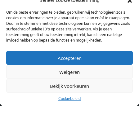
Beheer cookie toestemming
bij verschillende aanbieders het kamer aanbod per stad op.
Om de beste ervaringen te bieden, gebruiken wij technologieën zoals
Hierdoor kan je op één pagina het complete aanbod kamers in
cookies om informatie over je apparaat op te slaan en/of te raadplegen.
Amsterdam bekijken. Voor het meest recente en complete
Door in te stemmen met deze technologieën kunnen wij gegevens zoals
aanbod ben je bij ons een juiste adres. Wij verhuren zelf geen
surfgedrag of unieke ID's op deze site verwerken. Als je geen
toestemming geeft of uw toestemming intrekt, kan dit een nadelige
studentenkamers of appartementen, maar tonen enkel het
invloed hebben op bepaalde functies en mogelijkheden.
aanbod. Staat jouw nieuwe kamer er tussen, meld je dan aan
op de website van de kameraanbieder.
Accepteren
Weigeren
Kamers in andere steden
Kamer huren in Amsterdam
Bekijk voorkeuren
Cookiebeleid
Pagina’s
Home
Blog
Over ons
Cookiebeleid (EU)