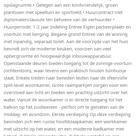
opslagruimte • Gelegen aan een kindvriendelijk, groen
plantsoen met speeltuin en sportveld • Huurcontract met
diplomatenclausule ten behoeve van de verhuurder •
Huurperiode: 1-2 jaar Indeling Entree Eigen parkeerplaats en
voortuin met berging. Begane grond Entree van de woning
met inpandig, separaat toilet. Aan de voorzijde van het huis
bevindt zich de moderne keuken, voorzien van veel
opbergruimte en hoogwaardige inbouwapparatuur.
Openslaande deuren bieden toegang tot de zonnige voortuin
(ochtendzon), waar tevens een praktisch houten tuinhuisje
staat. Enkele treden naar beneden leiden naar de sfeervolle
split-level woonkamer. Grote raampartijen zorgen voor een
overvloed aan licht en bieden een prachtig uitzicht over het
water. Vanuit de woonkamer is er directe toegang tot het
balkon op het zuidwesten - perfect om te genieten van de
middag- en avondzon. Eerste verdieping Op deze verdieping
bevinden zich een ruime hoofdslaapkamer, een werkkamer
met uitzicht op het water, en een moderne badkamer met