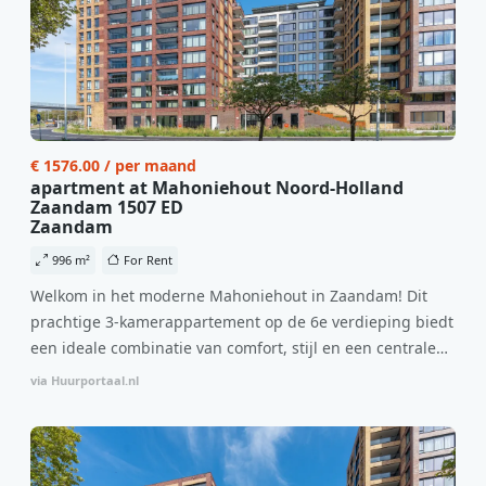
€ 1576.00 / per maand
apartment at Mahoniehout Noord-Holland
Zaandam 1507 ED
Zaandam
996 m²
For Rent
Welkom in het moderne Mahoniehout in Zaandam! Dit
prachtige 3-kamerappartement op de 6e verdieping biedt
een ideale combinatie van comfort, stijl en een centrale
locatie. Met een huurprijs van €1.576 per maand
via Huurportaal.nl
(inclusief BTW) en bijkomende servicekosten van €107,50
per maand is dit een geweldige kans voor professionals
die op zoek zijn naar een woning die direct beschikbaar is
vanaf 1 april 2026. Bij binnenkomst word je verwelkomd