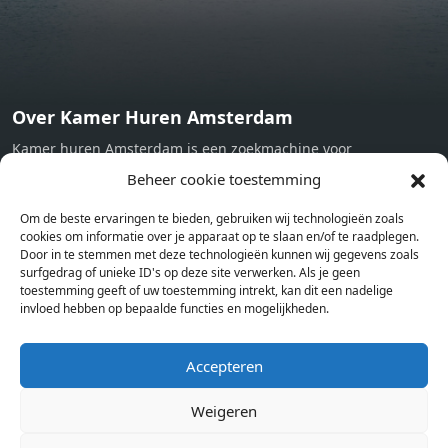
Over Kamer Huren Amsterdam
Kamer huren Amsterdam is een zoekmachine voor
studentenkamers en appartementen in Amsterdam. Wij halen
Beheer cookie toestemming
bij verschillende aanbieders het kamer aanbod per stad op.
Om de beste ervaringen te bieden, gebruiken wij technologieën zoals
Hierdoor kan je op één pagina het complete aanbod kamers in
cookies om informatie over je apparaat op te slaan en/of te raadplegen.
Amsterdam bekijken. Voor het meest recente en complete
Door in te stemmen met deze technologieën kunnen wij gegevens zoals
aanbod ben je bij ons een juiste adres. Wij verhuren zelf geen
surfgedrag of unieke ID's op deze site verwerken. Als je geen
toestemming geeft of uw toestemming intrekt, kan dit een nadelige
studentenkamers of appartementen, maar tonen enkel het
invloed hebben op bepaalde functies en mogelijkheden.
aanbod. Staat jouw nieuwe kamer er tussen, meld je dan aan
op de website van de kameraanbieder.
Accepteren
Weigeren
Kamers in andere steden
Kamer huren in Amsterdam