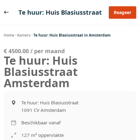
Ga
naar
Te huur: Huis Blasiusstraat
Reageer
de
inhoud
Home
·
Kamers
·
Te huur: Huis Blasiusstraat in Amsterdam
€ 4500.00 / per maand
Te huur: Huis
Blasiusstraat
Amsterdam
Te huur: Huis Blasiusstraat
1091 CV Amsterdam
Beschikbaar vanaf
127 m² oppervlakte