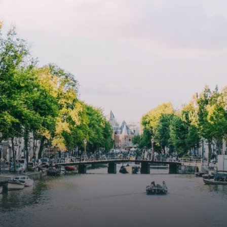
cooling contribute to a healthy indoor environment. The
atriums' seasonal green walls provide natural summer
cooling, improved air quality and acoustics, and are
specially designed to attract native birds and
butterflies.The bright residence features an efficient and
functional open floor plan, a unique custom kitchen, a
bathroom and fitted wardrobes. High-grade finishes
include oak flooring (with floor heating), modular led
lighting, exquisitely tailored wall panels and floor-to-
ceiling windows with layered treatments.Notice:
Displayed prices and data are not final, and should be
used for informative purpose only. They are not
contractual or binding. Energy pass This building is not
subject to EnEV. - Flatscreen TV - Hairdryer - Heating -
Towels and sheets - Iron - Hygiene utensils - Washing
machine - Oven - Microwave - Refrigerator - Internet -
Working desk Homelike Code: UBK-396713 Available From:
Now