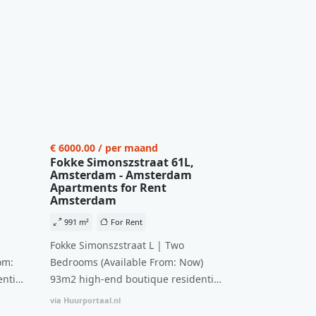
€ 6000.00 / per maand
Fokke Simonszstraat 61L,
Amsterdam - Amsterdam
Apartments for Rent
Amsterdam
991 m²
For Rent
Fokke Simonszstraat L | Two
om:
Bedrooms (Available From: Now)
ntial
93m2 high-end boutique residential
n
complex in De Pijp feautring an
via Huurportaal.nl
ccesss
open floor plan and elevator acesss