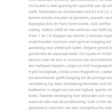
De locatie is zeer gunstig ten opzichte van de u
Delft, Rotterdam en Amsterdam (A4/A13/A12). He
binnen enkele minuten te bereiken, evenals recr
Rijswijkse Bos en Park Overvoorde. Ook Delftse
vlakbij. Station Delft en het centrum van Delft zi
Tram 1 en 19 stoppen op slechts 2 minuten lo
onderhouden voortuin met oprit en toegang tot d
aanwezig voor elektrisch laden. Begane grond E
garderobe en separaat toilet. De royale en lic
deuren naar de tuin is voorzien van aircondition
een halfopen keuken, uitgerust met hoogwaard
4-pits kookplaat, combi-oven/magnetron, vaatw
De woonkamer geeft toegang tot de zonnige tuin
verdieping Op deze verdieping bevinden zich dr
badkamer is uitgerust met een ligbad, aparte i
toilet. Tweede verdieping Hier bevinden zich n
waarvan één met airconditioning. Ook is hier 
gesitueerd, voorzien van een inloopdouche, wa