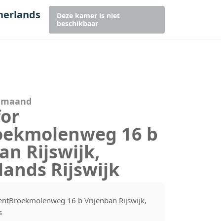
herlands
Deze kamer is niet
beschikbaar
r maand
for
oekmolenweg 16 b
an Rijswijk,
ands Rijswijk
entBroekmolenweg 16 b Vrijenban Rijswijk,
s