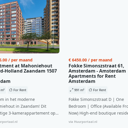
6.00 / per maand
€ 6450.00 / per maand
tment at Mahoniehout
Fokke Simonszstraat 61,
d-Holland Zaandam 1507
Amsterdam - Amsterdam
Apartments for Rent
ndam
Amsterdam
 m²
For Rent
991 m²
For Rent
m in het moderne
Fokke Simonszstraat D | One
iehout in Zaandam! Dit
Bedroom | Office (Available Fr
tige 3-kamerappartement op
Now) High-end boutique reside
 verdieping biedt een ideale
complex in De Pijp feautring a
rportaal.nl
via Huurportaal.nl
natie van comfort, stijl en een
open floor plan and elevator a