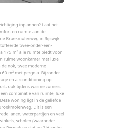
zichtiging inplannen? Laat het
mfort en ruimte aan de
ne Broekmolenweg in Rijswijk
stoffeerde twee-onder-een-
 175 m² alle ruimte biedt voor
een ruime woonkamer met luxe
n de nok, twee moderne
a 60 m² met pergola. Bijzonder
age en airconditioning op
fort, ook tijdens warme zomers.
r een combinatie van ruimte, luxe
eze woning ligt in de geliefde
 Broekmolenweg. Dit is een
ede lanen, waterpartijen en veel
 winkels, scholen (waaronder
ion Rijswijk en station 't Haantje.