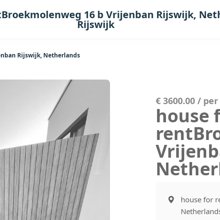
tBroekmolenweg 16 b Vrijenban Rijswijk, Net
Rijswijk
nban Rijswijk, Netherlands
€ 3600.00 / pe
house 
rentBr
Vrijenb
Netherl
house for r
Netherland