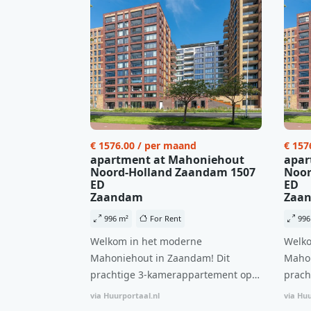
€ 1576.00 / per maand
€ 157
apartment at Mahoniehout
apar
Noord-Holland Zaandam 1507
Noor
ED
ED
Zaandam
Zaa
996 m²
For Rent
996
Welkom in het moderne
Welko
Mahoniehout in Zaandam! Dit
Mahon
prachtige 3-kamerappartement op
prach
de 6e verdieping biedt een ideale
de 6e
via Huurportaal.nl
via Huu
combinatie van comfort, stijl en een
combi