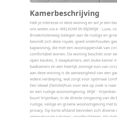
Kamerbeschrijving
Heb je interesse in deze woning en wil je een be
ons weten via e- WELKOM IN RIJSWIJK - Luxe, co
Broekmolenweg Gelegen aan de rustige en groe
bevindt zich deze royale, goed onderhouden ge
kapwoning, die met een woonoppervlak van circa
comfortabel wonen. De woning beschikt over 
open keuken, 5 slaapkamers, een leuke kamer i
badkamers en een heerlijk zonnige tuin van circ
aan deze woning is de aanwezigheid van een gar
iedere verdieping, wat zorgt voor optimaal com
Een ideaal (familie)huis voor wie op zoek is naa
en een rustige woonomgeving. WIJK - Vrijenban D
buurt Vrijenban, in de directe omgeving van de
rustige, veilige en groene woonomgeving met br
privacy. Op korte afstand bevinden zich diverse
internationale scholen), sportfaciliteiten, NS-stat