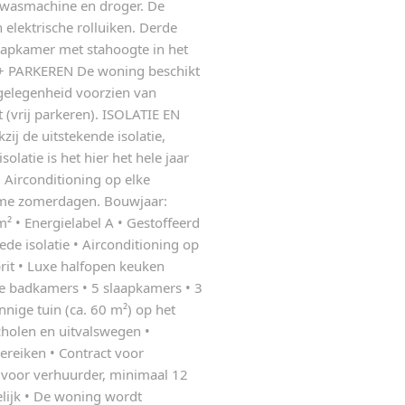
t wasmachine en droger. De
 elektrische rolluiken. Derde
laapkamer met stahoogte in het
+ PARKEREN De woning beschikt
gelegenheid voorzien van
t (vrij parkeren). ISOLATIE EN
j de uitstekende isolatie,
latie is het hier het hele jaar
 Airconditioning op elke
arme zomerdagen. Bouwjaar:
 • Energielabel A • Gestoffeerd
de isolatie • Airconditioning op
prit • Luxe halfopen keuken
e badkamers • 5 slaapkamers • 3
nige tuin (ca. 60 m²) op het
cholen en uitvalswegen •
reiken • Contract voor
e voor verhuurder, minimaal 12
lijk • De woning wordt