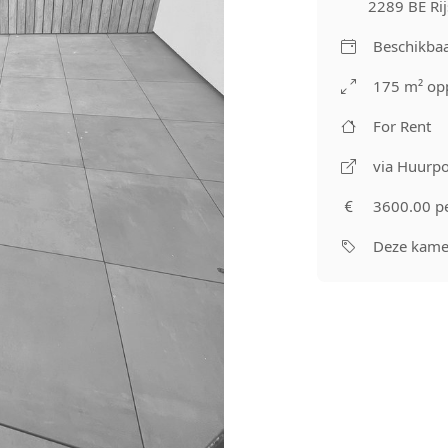
2289 BE Rij
Beschikbaa
175 m² op
For Rent
via Huurpo
3600.00 p
Deze kamer