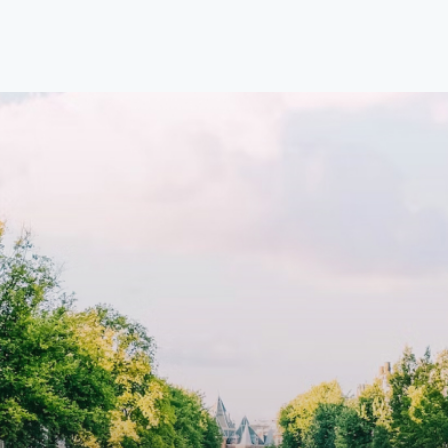
ale locatie. Met een huurprijs
with open living space The bri
1.576 per maand (inclusief
residence features efficient an
en bijkomende servicekosten
functional open floor plan, spe
107,50 per maand is dit een
custom kitchen, bathroom and 
dige kans voor professionals
wardrobes. High-grade finishe
p zoek zijn naar een woning die
include oak flooring (with floor
t beschikbaar is vanaf 1 april
heating), modular led lighting,
e
exquisite tailored wall panels 
lkomd in een ruime
floor to ceiling windows with l
amer met open keuken,
treatments.A high-end boutiq
 goed voor 44 m² aan
residential complex in the
uimte. De lichte woonkamer
Weteringbuurt. The fully furni
 genoeg ruimte voor een
ready-to-live, contemporary
ige zithoek én een stijlvolle
apartments with separate priv
ek. De keuken is van alle
storage and secure bicycle pa
ken voorzien, perfect voor het
with an elegant lobby with an
den van heerlijke maaltijden.
elevator and green communal
t de woonkamer stap je zo het
spaces.The building incorpora