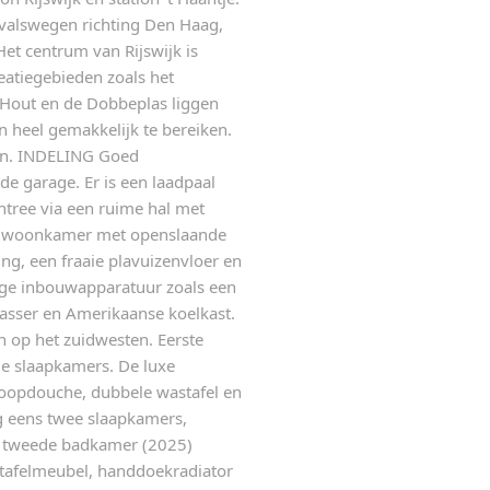
itvalswegen richting Den Haag,
t centrum van Rijswijk is
eatiegebieden zoals het
 Hout en de Dobbeplas liggen
jn heel gemakkelijk te bereiken.
pen. INDELING Goed
e garage. Er is een laadpaal
ntree via een ruime hal met
hte woonkamer met openslaande
ing, een fraaie plavuizenvloer en
ige inbouwapparatuur zoals een
asser en Amerikaanse koelkast.
 op het zuidwesten. Eerste
ie slaapkamers. De luxe
nloopdouche, dubbele wastafel en
og eens twee slaapkamers,
de tweede badkamer (2025)
stafelmeubel, handdoekradiator