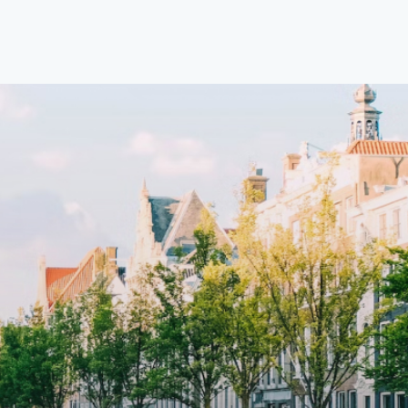
ght
with open living space A high-end
d
boutique residential complex in the
cial
Weteringbuurt. The fully furnished,
fitted
93m2, ready-to-live, contemporary
s
apartments with separate private
storage and secure bicycle parking
with an elegant lobby with an
and
elevator and green communal
ayered
spaces.The building incorporates
ue
solar panels to generate energy
supply. The windows have solar
shed,
control glazing, and the apartments
have climate control driven by a
ate
thermal energy storage system.
rking
Underfloor heating and cooling
contribute to a healthy indoor
environment. The atriums' seasonal
tes
green walls provide natural summer