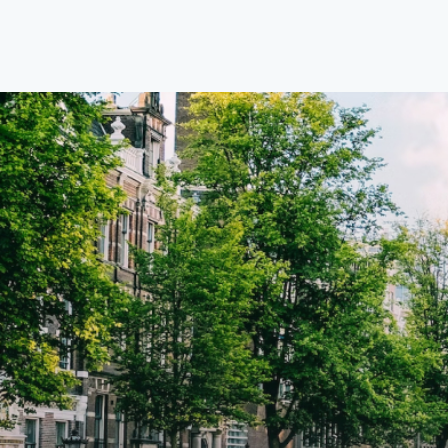
centrale locatie. Met een huurprijs
centr
van €1.576 per maand (inclusief
van €
BTW) en bijkomende servicekosten
BTW) 
van €107,50 per maand is dit een
van €
geweldige kans voor professionals
gewel
die op zoek zijn naar een woning die
die o
direct beschikbaar is vanaf 1 april
direc
2026. Bij binnenkomst word je
2026. Bij binnenkomst word j
verwelkomd in een ruime
verwe
woonkamer met open keuken,
woonk
samen goed voor 44 m² aan
samen
leefruimte. De lichte woonkamer
leefr
biedt genoeg ruimte voor een
biedt
gezellige zithoek én een stijlvolle
gezell
eethoek. De keuken is van alle
eetho
gemakken voorzien, perfect voor het
gemak
bereiden van heerlijke maaltijden.
berei
Vanuit de woonkamer stap je zo het
Vanui