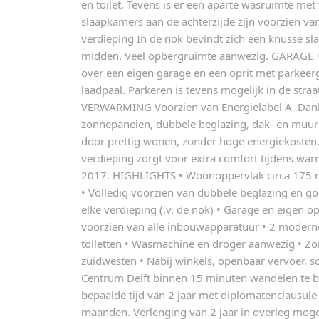
en toilet. Tevens is er een aparte wasruimte me
slaapkamers aan de achterzijde zijn voorzien van
verdieping In de nok bevindt zich een knusse s
midden. Veel opbergruimte aanwezig. GARAGE 
over een eigen garage en een oprit met parkeer
laadpaal. Parkeren is tevens mogelijk in de straa
VERWARMING Voorzien van Energielabel A. Dankzi
zonnepanelen, dubbele beglazing, dak- en muuriso
door prettig wonen, zonder hoge energiekosten.
verdieping zorgt voor extra comfort tijdens w
2017. HIGHLIGHTS • Woonoppervlak circa 175 m²
• Volledig voorzien van dubbele beglazing en goe
elke verdieping (.v. de nok) • Garage en eigen o
voorzien van alle inbouwapparatuur • 2 modern
toiletten • Wasmachine en droger aanwezig • Zon
zuidwesten • Nabij winkels, openbaar vervoer, s
Centrum Delft binnen 15 minuten wandelen te be
bepaalde tijd van 2 jaar met diplomatenclausul
maanden. Verlenging van 2 jaar in overleg moge