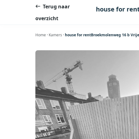
Ga
Terug naar
house for ren
naar
overzicht
de
inhoud
Home
·
Kamers
·
house for rentBroekmolenweg 16 b Vrije