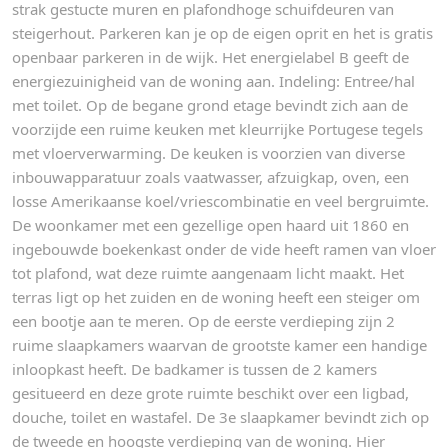
strak gestucte muren en plafondhoge schuifdeuren van
steigerhout. Parkeren kan je op de eigen oprit en het is gratis
openbaar parkeren in de wijk. Het energielabel B geeft de
energiezuinigheid van de woning aan. Indeling: Entree/hal
met toilet. Op de begane grond etage bevindt zich aan de
voorzijde een ruime keuken met kleurrijke Portugese tegels
met vloerverwarming. De keuken is voorzien van diverse
inbouwapparatuur zoals vaatwasser, afzuigkap, oven, een
losse Amerikaanse koel/vriescombinatie en veel bergruimte.
De woonkamer met een gezellige open haard uit 1860 en
ingebouwde boekenkast onder de vide heeft ramen van vloer
tot plafond, wat deze ruimte aangenaam licht maakt. Het
terras ligt op het zuiden en de woning heeft een steiger om
een bootje aan te meren. Op de eerste verdieping zijn 2
ruime slaapkamers waarvan de grootste kamer een handige
inloopkast heeft. De badkamer is tussen de 2 kamers
gesitueerd en deze grote ruimte beschikt over een ligbad,
douche, toilet en wastafel. De 3e slaapkamer bevindt zich op
de tweede en hoogste verdieping van de woning. Hier