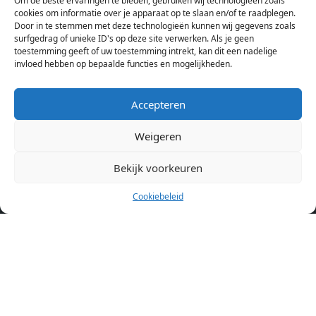
Om de beste ervaringen te bieden, gebruiken wij technologieën zoals
Hierdoor kan je op één pagina het complete aanbod kamers in
cookies om informatie over je apparaat op te slaan en/of te raadplegen.
Amsterdam bekijken. Voor het meest recente en complete
Door in te stemmen met deze technologieën kunnen wij gegevens zoals
aanbod ben je bij ons een juiste adres. Wij verhuren zelf geen
surfgedrag of unieke ID's op deze site verwerken. Als je geen
toestemming geeft of uw toestemming intrekt, kan dit een nadelige
studentenkamers of appartementen, maar tonen enkel het
invloed hebben op bepaalde functies en mogelijkheden.
aanbod. Staat jouw nieuwe kamer er tussen, meld je dan aan
op de website van de kameraanbieder.
Accepteren
Weigeren
Kamers in andere steden
Kamer huren in Amsterdam
Bekijk voorkeuren
Cookiebeleid
Pagina’s
Home
Blog
Over ons
Cookiebeleid (EU)