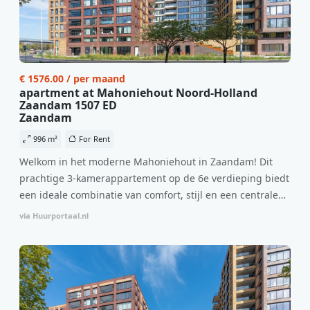
€ 1576.00 / per maand
apartment at Mahoniehout Noord-Holland
Zaandam 1507 ED
Zaandam
996 m²
For Rent
Welkom in het moderne Mahoniehout in Zaandam! Dit
prachtige 3-kamerappartement op de 6e verdieping biedt
een ideale combinatie van comfort, stijl en een centrale
locatie. Met een huurprijs van €1.576 per maand
via Huurportaal.nl
(inclusief BTW) en bijkomende servicekosten van €107,50
per maand is dit een geweldige kans voor professionals
die op zoek zijn naar een woning die direct beschikbaar is
vanaf 1 april 2026. Bij binnenkomst word je verwelkomd
in een ruime woonkamer met open keuken, samen goed