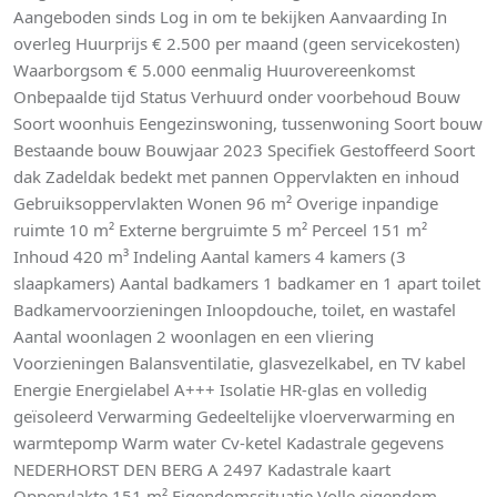
Aangeboden sinds Log in om te bekijken Aanvaarding In
overleg Huurprijs € 2.500 per maand (geen servicekosten)
Waarborgsom € 5.000 eenmalig Huurovereenkomst
Onbepaalde tijd Status Verhuurd onder voorbehoud Bouw
Soort woonhuis Eengezinswoning, tussenwoning Soort bouw
Bestaande bouw Bouwjaar 2023 Specifiek Gestoffeerd Soort
dak Zadeldak bedekt met pannen Oppervlakten en inhoud
Gebruiksoppervlakten Wonen 96 m² Overige inpandige
ruimte 10 m² Externe bergruimte 5 m² Perceel 151 m²
Inhoud 420 m³ Indeling Aantal kamers 4 kamers (3
slaapkamers) Aantal badkamers 1 badkamer en 1 apart toilet
Badkamervoorzieningen Inloopdouche, toilet, en wastafel
Aantal woonlagen 2 woonlagen en een vliering
Voorzieningen Balansventilatie, glasvezelkabel, en TV kabel
Energie Energielabel A+++ Isolatie HR-glas en volledig
geïsoleerd Verwarming Gedeeltelijke vloerverwarming en
warmtepomp Warm water Cv-ketel Kadastrale gegevens
NEDERHORST DEN BERG A 2497 Kadastrale kaart
Oppervlakte 151 m² Eigendomssituatie Volle eigendom