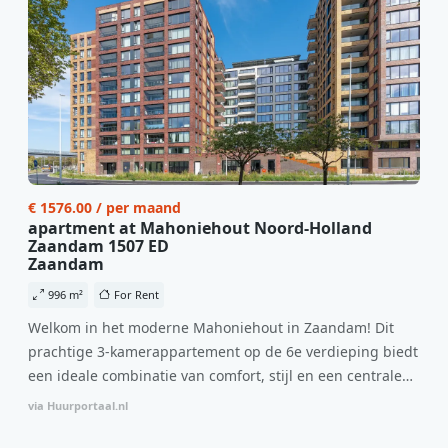
€ 1576.00 / per maand
apartment at Mahoniehout Noord-Holland
Zaandam 1507 ED
Zaandam
996 m²
For Rent
Welkom in het moderne Mahoniehout in Zaandam! Dit
prachtige 3-kamerappartement op de 6e verdieping biedt
een ideale combinatie van comfort, stijl en een centrale
locatie. Met een huurprijs van €1.576 per maand
via Huurportaal.nl
(inclusief BTW) en bijkomende servicekosten van €107,50
per maand is dit een geweldige kans voor professionals