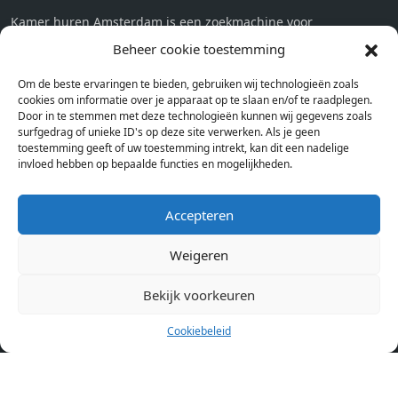
Kamer huren Amsterdam is een zoekmachine voor
studentenkamers en appartementen in Amsterdam. Wij halen
Beheer cookie toestemming
bij verschillende aanbieders het kamer aanbod per stad op.
Om de beste ervaringen te bieden, gebruiken wij technologieën zoals
Hierdoor kan je op één pagina het complete aanbod kamers in
cookies om informatie over je apparaat op te slaan en/of te raadplegen.
Amsterdam bekijken. Voor het meest recente en complete
Door in te stemmen met deze technologieën kunnen wij gegevens zoals
aanbod ben je bij ons een juiste adres. Wij verhuren zelf geen
surfgedrag of unieke ID's op deze site verwerken. Als je geen
toestemming geeft of uw toestemming intrekt, kan dit een nadelige
studentenkamers of appartementen, maar tonen enkel het
invloed hebben op bepaalde functies en mogelijkheden.
aanbod. Staat jouw nieuwe kamer er tussen, meld je dan aan
op de website van de kameraanbieder.
Accepteren
Weigeren
Kamers in andere steden
Kamer huren in Amsterdam
Bekijk voorkeuren
Cookiebeleid
Pagina’s
Home