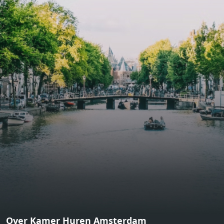
functional open floor plan, a unique custom kitchen, a
bathroom and fitted wardrobes. High-grade finishes
include oak flooring (with floor heating), modular led
lighting, exquisitely tailored wall panels and floor-to-
ceiling windows with layered treatments.Notice:
Displayed prices and data are not final, and should be
used for informative purpose only. They are not
contractual or binding. Energy pass This building is not
subject to EnEV. - Flatscreen TV - Hairdryer - Heating -
Towels and sheets - Iron - Hygiene utensils - Washing
machine - Oven - Microwave - Refrigerator - Internet -
Working desk Homelike Code: UBK-396713 Available From:
Now
Over Kamer Huren Amsterdam