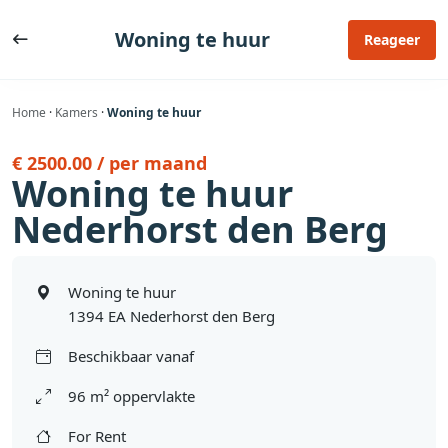
Ga
naar
Woning te huur
Reageer
de
inhoud
Home
·
Kamers
·
Woning te huur
€ 2500.00 / per maand
Woning te huur
Nederhorst den Berg
Woning te huur
1394 EA Nederhorst den Berg
Beschikbaar vanaf
96 m² oppervlakte
For Rent