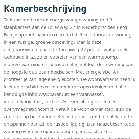
Kamerbeschrijving
Te huur: moderne en energiezuinige woning met 3
slaapkamers aan de Torenweg 27 in Nederhorst den Berg
Ben je op zoek naar een comfortabele en duurzame woning
in een rustige, groene omgeving? Dan is deze
eengezinswoning aan de Torenweg 27 precies wat je zoekt.
Gebouwd in 2023 en voorzien van een warmtepomp,
vloerverwarming en zonnepanelen voldoet deze woning aan
de hoogste duurzaamheidseisen. Met energielabel A+++
profiteer je van lage energiekosten. De woonkamer is heerlijk
licht en beschikt over een moderne open keuken met alle
benodigde inbouwapparatuur: een vaatwasser,
inductiekookplaat, koelkast/vriezer, afzuigkap en een
oven/magnetroncombi. Vanuit de woonkamer stap je zo de
zonnige, op het zuiden gelegen tuin in - een fijne plek om te
ontspannen dankzij de rustige ligging. Daarnaast beschikt de
woning over een separate berging, ideaal als extra
opslagruimte. Je kunt gratis parkeren tegenover de woning.