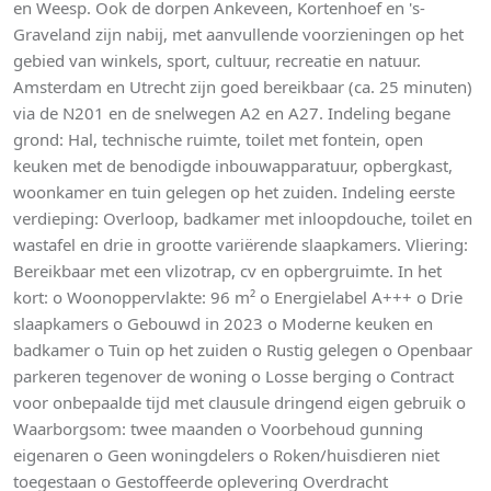
en Weesp. Ook de dorpen Ankeveen, Kortenhoef en 's-
Graveland zijn nabij, met aanvullende voorzieningen op het
gebied van winkels, sport, cultuur, recreatie en natuur.
Amsterdam en Utrecht zijn goed bereikbaar (ca. 25 minuten)
via de N201 en de snelwegen A2 en A27. Indeling begane
grond: Hal, technische ruimte, toilet met fontein, open
keuken met de benodigde inbouwapparatuur, opbergkast,
woonkamer en tuin gelegen op het zuiden. Indeling eerste
verdieping: Overloop, badkamer met inloopdouche, toilet en
wastafel en drie in grootte variërende slaapkamers. Vliering:
Bereikbaar met een vlizotrap, cv en opbergruimte. In het
kort: o Woonoppervlakte: 96 m² o Energielabel A+++ o Drie
slaapkamers o Gebouwd in 2023 o Moderne keuken en
badkamer o Tuin op het zuiden o Rustig gelegen o Openbaar
parkeren tegenover de woning o Losse berging o Contract
voor onbepaalde tijd met clausule dringend eigen gebruik o
Waarborgsom: twee maanden o Voorbehoud gunning
eigenaren o Geen woningdelers o Roken/huisdieren niet
toegestaan o Gestoffeerde oplevering Overdracht