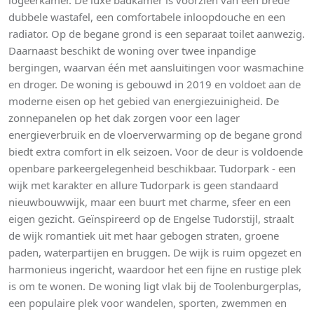
logeerkamer. De luxe badkamer is voorzien van een brede
dubbele wastafel, een comfortabele inloopdouche en een
radiator. Op de begane grond is een separaat toilet aanwezig.
Daarnaast beschikt de woning over twee inpandige
bergingen, waarvan één met aansluitingen voor wasmachine
en droger. De woning is gebouwd in 2019 en voldoet aan de
moderne eisen op het gebied van energiezuinigheid. De
zonnepanelen op het dak zorgen voor een lager
energieverbruik en de vloerverwarming op de begane grond
biedt extra comfort in elk seizoen. Voor de deur is voldoende
openbare parkeergelegenheid beschikbaar. Tudorpark - een
wijk met karakter en allure Tudorpark is geen standaard
nieuwbouwwijk, maar een buurt met charme, sfeer en een
eigen gezicht. Geïnspireerd op de Engelse Tudorstijl, straalt
de wijk romantiek uit met haar gebogen straten, groene
paden, waterpartijen en bruggen. De wijk is ruim opgezet en
harmonieus ingericht, waardoor het een fijne en rustige plek
is om te wonen. De woning ligt vlak bij de Toolenburgerplas,
een populaire plek voor wandelen, sporten, zwemmen en