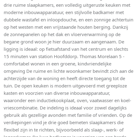
drie ruime slaapkamers, een volledig uitgeruste keuken met
moderne inbouwapparatuur, een stijlvolle badkamer met
dubbele wastafel en inloopdouche, en een zonnige achtertuin
op het westen met een vrijstaande houten berging. Dankzij
de zonnepanelen op het dak en vloerverwarming op de
begane grond woon je hier duurzaam en aangenaam. De
ligging is ideaal: op fietsafstand van het centrum en slechts
15 minuten van station Hoofddorp. Thomas Morelaan 5 -
comfortabel wonen in een groene, kindvriendelijke
omgeving De ruime en lichte woonkamer bevindt zich aan de
achterzijde van de woning en heeft directe toegang tot de
tuin. De open keuken is modern uitgevoerd met greeploze
kasten en voorzien van diverse inbouwapparatuur,
waaronder een inductiekookplaat, oven, vaatwasser en koel-
vriescombinatie. De indeling is ideaal voor zowel dagelijks
gebruik als gezellige avonden met familie of vrienden. Op de
verdiepingen vind je drie goed bemeten slaapkamers die
flexibel zijn in te richten, bijvoorbeeld als slaap-, werk- of