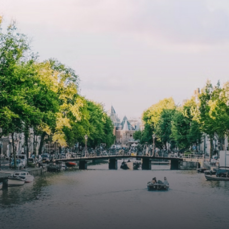
atriums' seasonal green walls provide natural summer
cooling, improved air quality and acoustics, and are
specially designed to attract native birds and
butterflies.The bright residence features an efficient and
functional open floor plan, a unique custom kitchen, a
bathroom and fitted wardrobes. High-grade finishes
include oak flooring (with floor heating), modular led
lighting, exquisitely tailored wall panels and floor-to-
ceiling windows with layered treatments.Notice:
Displayed prices and data are not final, and should be
used for informative purpose only. They are not
contractual or binding. Energy pass This building is not
subject to EnEV. - Flatscreen TV - Hairdryer - Heating -
Towels and sheets - Iron - Hygiene utensils - Washing
machine - Oven - Microwave - Refrigerator - Internet -
Working desk Homelike Code: UBK-396713 Available From:
Now