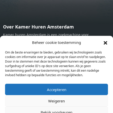
Over Kamer Huren Amsterdam
Kamer huren Amsterdam is een zoekmachine voor
studentenkamers en appartementen in Amsterdam. Wij halen
Beheer cookie toestemming
bij verschillende aanbieders het kamer aanbod per stad op.
Om de beste ervaringen te bieden, gebruiken wij technologieën zoals
Hierdoor kan je op één pagina het complete aanbod kamers in
cookies om informatie over je apparaat op te slaan en/of te raadplegen.
Amsterdam bekijken. Voor het meest recente en complete
Door in te stemmen met deze technologieën kunnen wij gegevens zoals
aanbod ben je bij ons een juiste adres. Wij verhuren zelf geen
surfgedrag of unieke ID's op deze site verwerken. Als je geen
toestemming geeft of uw toestemming intrekt, kan dit een nadelige
studentenkamers of appartementen, maar tonen enkel het
invloed hebben op bepaalde functies en mogelijkheden.
aanbod. Staat jouw nieuwe kamer er tussen, meld je dan aan
op de website van de kameraanbieder.
Accepteren
Weigeren
Kamers in andere steden
Kamer huren in Amsterdam
Bekijk voorkeuren