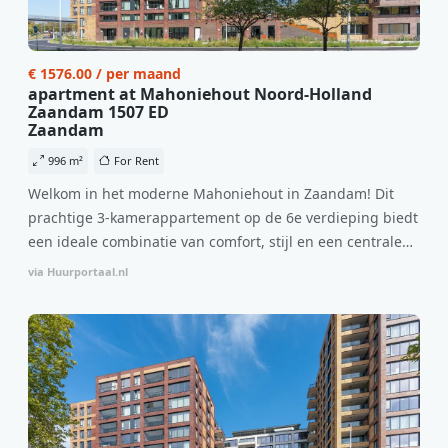
€ 1576.00 / per maand
apartment at Mahoniehout Noord-Holland
Zaandam 1507 ED
Zaandam
996 m²
For Rent
Welkom in het moderne Mahoniehout in Zaandam! Dit
prachtige 3-kamerappartement op de 6e verdieping biedt
een ideale combinatie van comfort, stijl en een centrale
locatie. Met een huurprijs van €1.576 per maand
via Huurportaal.nl
(inclusief BTW) en bijkomende servicekosten van €107,50
per maand is dit een geweldige kans voor professionals
die op zoek zijn naar een woning die direct beschikbaar is
vanaf 1 april 2026. Bij binnenkomst word je verwelkomd
in een ruime woonkamer met open keuken, samen goed
voor 44 m² aan leefruimte. De lichte woonkamer biedt
genoeg ruimte voor een gezellige zithoek én een stijlvolle