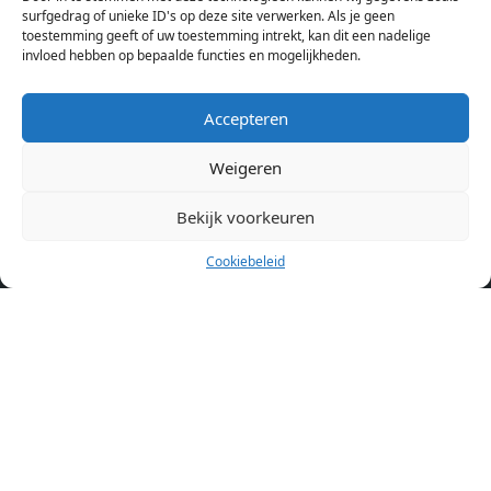
aanbod ben je bij ons een juiste adres. Wij verhuren zelf geen
surfgedrag of unieke ID's op deze site verwerken. Als je geen
toestemming geeft of uw toestemming intrekt, kan dit een nadelige
studentenkamers of appartementen, maar tonen enkel het
invloed hebben op bepaalde functies en mogelijkheden.
aanbod. Staat jouw nieuwe kamer er tussen, meld je dan aan
op de website van de kameraanbieder.
Accepteren
Weigeren
Kamers in andere steden
Kamer huren in Amsterdam
Bekijk voorkeuren
Cookiebeleid
Pagina’s
Home
Blog
Over ons
Cookiebeleid (EU)