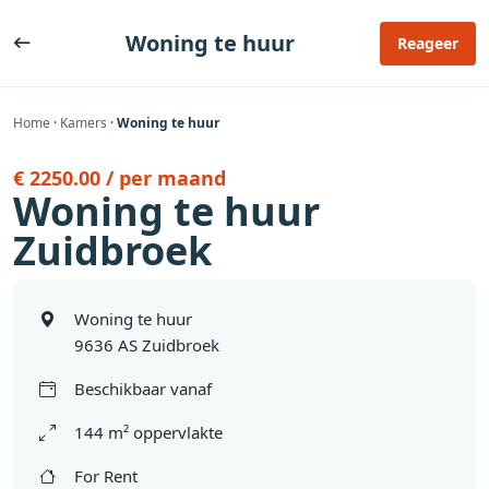
Ga
naar
Woning te huur
Reageer
de
inhoud
Home
·
Kamers
·
Woning te huur
€ 2250.00 / per maand
Woning te huur
Zuidbroek
Woning te huur
9636 AS Zuidbroek
Beschikbaar vanaf
144 m² oppervlakte
For Rent