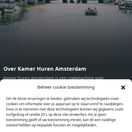
Towels and sheets - Iron - Hygiene utensils - Washing
machine - Oven - Microwave - Refrigerator - Internet -
Working desk Homelike Code: UBK-396713 Available From:
Now
Over Kamer Huren Amsterdam
Kamer huren Amsterdam is een zoekmachine voor
studentenkamers en appartementen in Amsterdam. Wij halen
Beheer cookie toestemming
bij verschillende aanbieders het kamer aanbod per stad op.
Om de beste ervaringen te bieden, gebruiken wij technologieën zoals
Hierdoor kan je op één pagina het complete aanbod kamers in
cookies om informatie over je apparaat op te slaan en/of te raadplegen.
Amsterdam bekijken. Voor het meest recente en complete
Door in te stemmen met deze technologieën kunnen wij gegevens zoals
aanbod ben je bij ons een juiste adres. Wij verhuren zelf geen
surfgedrag of unieke ID's op deze site verwerken. Als je geen
toestemming geeft of uw toestemming intrekt, kan dit een nadelige
studentenkamers of appartementen, maar tonen enkel het
invloed hebben op bepaalde functies en mogelijkheden.
aanbod. Staat jouw nieuwe kamer er tussen, meld je dan aan