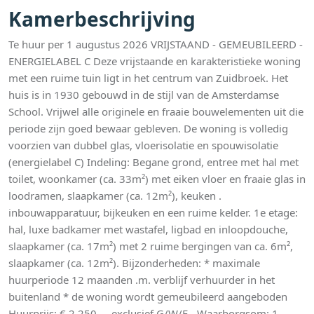
Kamerbeschrijving
Te huur per 1 augustus 2026 VRIJSTAAND - GEMEUBILEERD -
ENERGIELABEL C Deze vrijstaande en karakteristieke woning
met een ruime tuin ligt in het centrum van Zuidbroek. Het
huis is in 1930 gebouwd in de stijl van de Amsterdamse
School. Vrijwel alle originele en fraaie bouwelementen uit die
periode zijn goed bewaar gebleven. De woning is volledig
voorzien van dubbel glas, vloerisolatie en spouwisolatie
(energielabel C) Indeling: Begane grond, entree met hal met
toilet, woonkamer (ca. 33m²) met eiken vloer en fraaie glas in
loodramen, slaapkamer (ca. 12m²), keuken .
inbouwapparatuur, bijkeuken en een ruime kelder. 1e etage:
hal, luxe badkamer met wastafel, ligbad en inloopdouche,
slaapkamer (ca. 17m²) met 2 ruime bergingen van ca. 6m²,
slaapkamer (ca. 12m²). Bijzonderheden: * maximale
huurperiode 12 maanden .m. verblijf verhuurder in het
buitenland * de woning wordt gemeubileerd aangeboden
Huurprijs: € 2.250,- . exclusief G/W/E - Waarborgsom: 1