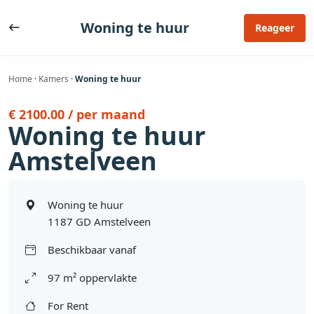
Ga
naar
Woning te huur
Reageer
de
inhoud
Home
·
Kamers
·
Woning te huur
€ 2100.00 / per maand
Woning te huur
Amstelveen
Woning te huur
1187 GD Amstelveen
Beschikbaar vanaf
97 m² oppervlakte
For Rent