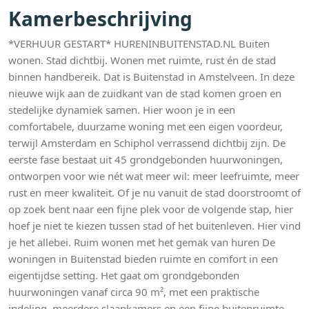
Kamerbeschrijving
*VERHUUR GESTART* HURENINBUITENSTAD.NL Buiten
wonen. Stad dichtbij. Wonen met ruimte, rust én de stad
binnen handbereik. Dat is Buitenstad in Amstelveen. In deze
nieuwe wijk aan de zuidkant van de stad komen groen en
stedelijke dynamiek samen. Hier woon je in een
comfortabele, duurzame woning met een eigen voordeur,
terwijl Amsterdam en Schiphol verrassend dichtbij zijn. De
eerste fase bestaat uit 45 grondgebonden huurwoningen,
ontworpen voor wie nét wat meer wil: meer leefruimte, meer
rust en meer kwaliteit. Of je nu vanuit de stad doorstroomt of
op zoek bent naar een fijne plek voor de volgende stap, hier
hoef je niet te kiezen tussen stad of het buitenleven. Hier vind
je het allebei. Ruim wonen met het gemak van huren De
woningen in Buitenstad bieden ruimte en comfort in een
eigentijdse setting. Het gaat om grondgebonden
huurwoningen vanaf circa 90 m², met een praktische
indeling, meerdere slaapkamers en een fijne buitenruimte.