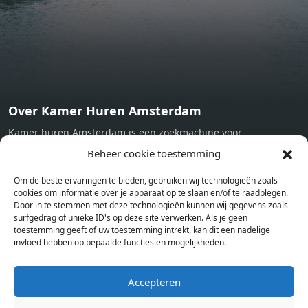
Now
Over Kamer Huren Amsterdam
Kamer huren Amsterdam is een zoekmachine voor
studentenkamers en appartementen in Amsterdam. Wij halen
Beheer cookie toestemming
bij verschillende aanbieders het kamer aanbod per stad op.
Om de beste ervaringen te bieden, gebruiken wij technologieën zoals
Hierdoor kan je op één pagina het complete aanbod kamers in
cookies om informatie over je apparaat op te slaan en/of te raadplegen.
Amsterdam bekijken. Voor het meest recente en complete
Door in te stemmen met deze technologieën kunnen wij gegevens zoals
aanbod ben je bij ons een juiste adres. Wij verhuren zelf geen
surfgedrag of unieke ID's op deze site verwerken. Als je geen
toestemming geeft of uw toestemming intrekt, kan dit een nadelige
studentenkamers of appartementen, maar tonen enkel het
invloed hebben op bepaalde functies en mogelijkheden.
aanbod. Staat jouw nieuwe kamer er tussen, meld je dan aan
op de website van de kameraanbieder.
Accepteren