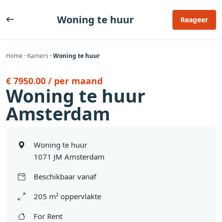
Ga
naar
Woning te huur
Reageer
de
inhoud
Home
·
Kamers
·
Woning te huur
€ 7950.00 / per maand
Woning te huur
Amsterdam
Woning te huur
1071 JM Amsterdam
Beschikbaar vanaf
205 m² oppervlakte
For Rent