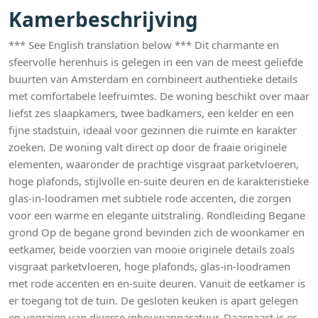
Kamerbeschrijving
*** See English translation below *** Dit charmante en
sfeervolle herenhuis is gelegen in een van de meest geliefde
buurten van Amsterdam en combineert authentieke details
met comfortabele leefruimtes. De woning beschikt over maar
liefst zes slaapkamers, twee badkamers, een kelder en een
fijne stadstuin, ideaal voor gezinnen die ruimte en karakter
zoeken. De woning valt direct op door de fraaie originele
elementen, waaronder de prachtige visgraat parketvloeren,
hoge plafonds, stijlvolle en-suite deuren en de karakteristieke
glas-in-loodramen met subtiele rode accenten, die zorgen
voor een warme en elegante uitstraling. Rondleiding Begane
grond Op de begane grond bevinden zich de woonkamer en
eetkamer, beide voorzien van mooie originele details zoals
visgraat parketvloeren, hoge plafonds, glas-in-loodramen
met rode accenten en en-suite deuren. Vanuit de eetkamer is
er toegang tot de tuin. De gesloten keuken is apart gelegen
en voorzien van diverse inbouwapparatuur. Daarnaast is er