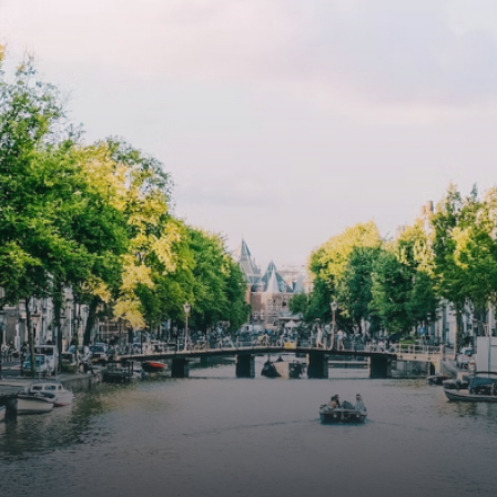
e
exquisite tailored wall panels 
lkomd in een ruime
floor to ceiling windows with l
amer met open keuken,
treatments.A high-end boutiq
 goed voor 44 m² aan
residential complex in the
uimte. De lichte woonkamer
Weteringbuurt. The fully furni
 genoeg ruimte voor een
ready-to-live, contemporary
ige zithoek én een stijlvolle
apartments with separate priv
ek. De keuken is van alle
storage and secure bicycle pa
ken voorzien, perfect voor het
with an elegant lobby with an
den van heerlijke maaltijden.
elevator and green communal
t de woonkamer stap je zo het
spaces.The building incorpora
n op, waar je kunt genieten
solar panels to generate ener
en prachtig uitzicht en een
supply. The windows have sola
t van rust. De woning
control glazing, and the apar
ikt over twee comfortabele
have climate control driven by
kamers van respectievelijk 12,1
thermal energy storage system
 8 m². Beide kamers bieden tal
Underfloor heating and coolin
ogelijkheden, zoals een fijne
contribute to a healthy indoor
lek, een logeerkamer of een
environment. The atriums' sea