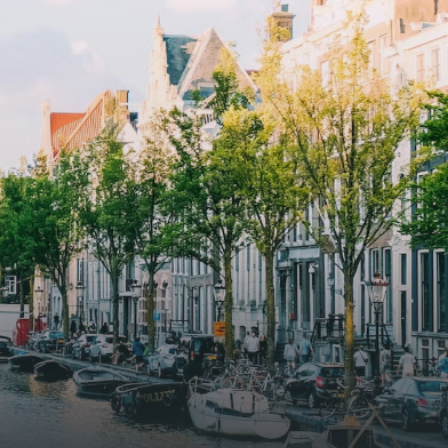
and
elevator and green communal
ayered
spaces.The building incorporates
ue
solar panels to generate energy
supply. The windows have solar
shed,
control glazing, and the apartments
have climate control driven by a
ate
thermal energy storage system.
rking
Underfloor heating and cooling
contribute to a healthy indoor
environment. The atriums' seasonal
tes
green walls provide natural summer
gy
cooling, improved air quality and
r
acoustics, and are specially
tments
designed to attract native birds and
 a
butterflies.The bright residence
.
features an efficient and functional
g
open floor plan, a unique custom
kitchen, a bathroom and fitted
sonal
wardrobes. High-grade finishes