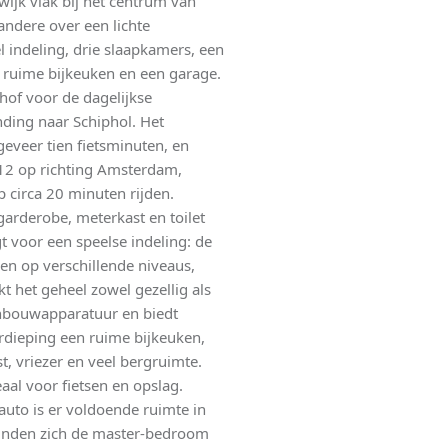
wijk vlak bij het centrum van
andere over een lichte
 indeling, drie slaapkamers, een
 ruime bijkeuken en een garage.
of voor de dagelijkse
ding naar Schiphol. Het
eveer tien fietsminuten, en
12 op richting Amsterdam,
p circa 20 minuten rijden.
arderobe, meterkast en toilet
gt voor een speelse indeling: de
n op verschillende niveaus,
t het geheel zowel gezellig als
inbouwapparatuur en biedt
erdieping een ruime bijkeuken,
t, vriezer en veel bergruimte.
aal voor fietsen en opslag.
auto is er voldoende ruimte in
vinden zich de master-bedroom