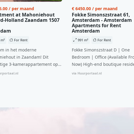
6.00 / per maand
€ 6450.00 / per maand
tment at Mahoniehout
Fokke Simonszstraat 61,
d-Holland Zaandam 1507
Amsterdam - Amsterdam
Apartments for Rent
ndam
Amsterdam
 m²
For Rent
991 m²
For Rent
m in het moderne
Fokke Simonszstraat D | One
iehout in Zaandam! Dit
Bedroom | Office (Available Fr
tige 3-kamerappartement op
Now) High-end boutique reside
 verdieping biedt een ideale
complex in De Pijp feautring a
rportaal.nl
via Huurportaal.nl
natie van comfort, stijl en een
open floor plan and elevator a
ale locatie. Met een huurprijs
with open living space The bri
1.576 per maand (inclusief
residence features efficient an
en bijkomende servicekosten
functional open floor plan, spe
107,50 per maand is dit een
custom kitchen, bathroom and 
dige kans voor professionals
wardrobes. High-grade finishe
p zoek zijn naar een woning die
include oak flooring (with floor
t beschikbaar is vanaf 1 april
heating), modular led lighting,