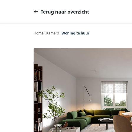
Ga
naar
Terug naar overzicht
de
inhoud
Home
·
Kamers
·
Woning te huur