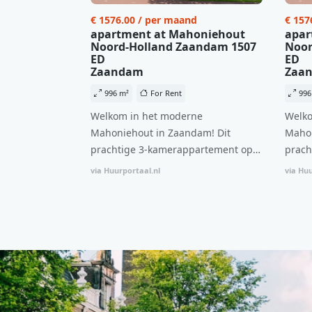
€ 1576.00 / per maand
€ 157
apartment at Mahoniehout
apar
Noord-Holland Zaandam 1507
Noor
ED
ED
Zaandam
Zaa
996 m²
For Rent
996
Welkom in het moderne
Welko
Mahoniehout in Zaandam! Dit
Mahon
prachtige 3-kamerappartement op
prach
de 6e verdieping biedt een ideale
de 6e
via Huurportaal.nl
via Huu
combinatie van comfort, stijl en een
combi
centrale locatie. Met een huurprijs
centr
van €1.576 per maand (inclusief
van €
BTW) en bijkomende servicekosten
BTW) 
van €107,50 per maand is dit een
van €
geweldige kans voor professionals
gewel
die op zoek zijn naar een woning die
die o
direct beschikbaar is vanaf 1 april
direc