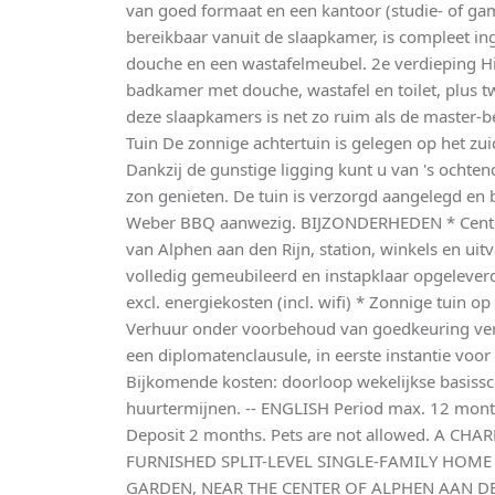
van goed formaat en een kantoor (studie- of g
bereikbaar vanuit de slaapkamer, is compleet ing
douche en een wastafelmeubel. 2e verdieping Hi
badkamer met douche, wastafel en toilet, plus t
deze slaapkamers is net zo ruim als de master-
Tuin De zonnige achtertuin is gelegen op het zui
Dankzij de gunstige ligging kunt u van 's ochten
zon genieten. De tuin is verzorgd aangelegd en 
Weber BBQ aanwezig. BIJZONDERHEDEN * Centra
van Alphen aan den Rijn, station, winkels en u
volledig gemeubileerd en instapklaar opgelever
excl. energiekosten (incl. wifi) * Zonnige tuin o
Verhuur onder voorbehoud van goedkeuring ver
een diplomatenclausule, in eerste instantie vo
Bijkomende kosten: doorloop wekelijkse basis
huurtermijnen. -- ENGLISH Period max. 12 mont
Deposit 2 months. Pets are not allowed. A C
FURNISHED SPLIT-LEVEL SINGLE-FAMILY HOM
GARDEN, NEAR THE CENTER OF ALPHEN AAN DEN 