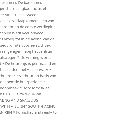
amekamer). De badkamer,
ericht met ligbad inclusief
er vindt u een tweede
wee extra slaapkamers. Een van
bedroom op de eerste verdieping.
den en biedt veel privacy.
ds vroeg tot in de avond van de
biedt ruimte voor een zithoek.
al gelegen nabij het centrum
itvalswegen * De woning wordt
d * De huurprijs is per maand en
p het zuiden met veel privacy *
huurder * Verhuur op basis van
or genoemde huurperiode. *
schoonmaak * Borgsom: twee
hs. EXCL. G/W/E/TV/Wifi.
HARMING AND SPACIOUS
E WITH A SUNNY SOUTH-FACING
RIJN * Furnished and ready to