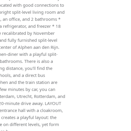
located with good connections to
right split-level living room and
, an office, and 2 bathrooms *
 refrigerator, and freezer * 18
be recalibrated by November
d fully furnished split-level
center of Alphen aan den Rijn.
n-diner with a playful split-
 bathrooms. There is also a
g distance, you'll find the
hools, and a direct bus
hen and the train station are
 few minutes by car, you can
erdam, Utrecht, Rotterdam, and
 20-minute drive away. LAYOUT
 entrance hall with a cloakroom,
 creates a playful layout: the
 on different levels, yet form