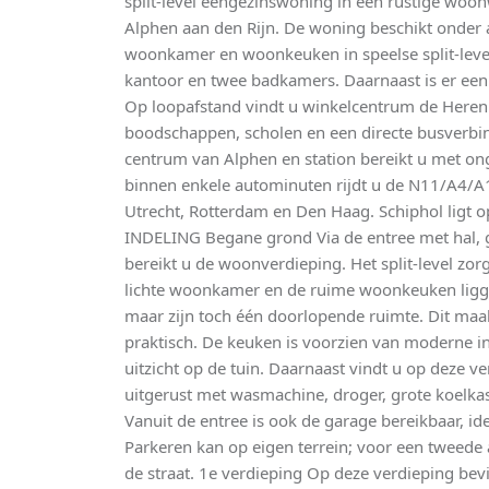
split-level eengezinswoning in een rustige woon
Alphen aan den Rijn. De woning beschikt onder 
woonkamer en woonkeuken in speelse split-level
kantoor en twee badkamers. Daarnaast is er een
Op loopafstand vindt u winkelcentrum de Herenh
boodschappen, scholen en een directe busverbin
centrum van Alphen en station bereikt u met ong
binnen enkele autominuten rijdt u de N11/A4/A
Utrecht, Rotterdam en Den Haag. Schiphol ligt o
INDELING Begane grond Via de entree met hal, g
bereikt u de woonverdieping. Het split-level zor
lichte woonkamer en de ruime woonkeuken ligge
maar zijn toch één doorlopende ruimte. Dit maak
praktisch. De keuken is voorzien van moderne 
uitzicht op de tuin. Daarnaast vindt u op deze v
uitgerust met wasmachine, droger, grote koelkas
Vanuit de entree is ook de garage bereikbaar, ide
Parkeren kan op eigen terrein; voor een tweede 
de straat. 1e verdieping Op deze verdieping be