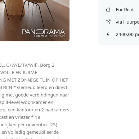
For Rent
via Huurpo
2400.00 p
. G/W/E/TV/Wifi. Borg 2
EERVOLLE EN RUIME
NG MET ZONNIGE TUIN OP HET
IJN * Gemeubileerd en direct
gging met goede verbindingen naar
 split-level woonkamer en
ers, een kantoor en 2 badkamers
ast en vriezer * 18
erijken per november '25)
 en volledig gemeubileerde