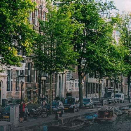
2026. Bij binnenkomst word je
2026. Bij binnenkomst word j
verwelkomd in een ruime
verwe
woonkamer met open keuken,
woonk
samen goed voor 44 m² aan
samen
leefruimte. De lichte woonkamer
leefr
biedt genoeg ruimte voor een
biedt
gezellige zithoek én een stijlvolle
gezell
eethoek. De keuken is van alle
eetho
gemakken voorzien, perfect voor het
gemak
bereiden van heerlijke maaltijden.
berei
Vanuit de woonkamer stap je zo het
Vanui
balkon op, waar je kunt genieten
balko
van een prachtig uitzicht en een
van e
moment van rust. De woning
momen
beschikt over twee comfortabele
besch
slaapkamers van respectievelijk 12,1
slaap
m² en 8 m². Beide kamers bieden tal
m² en
van mogelijkheden, zoals een fijne
van m
werkplek, een logeerkamer of een
werkp