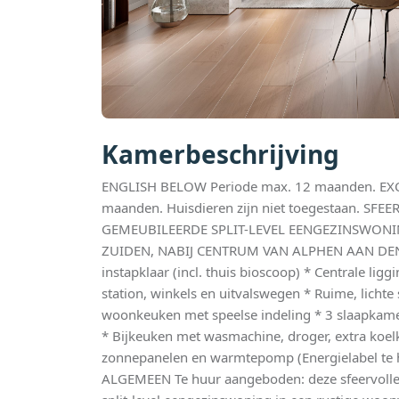
Kamerbeschrijving
ENGLISH BELOW Periode max. 12 maanden. EXCL
maanden. Huisdieren zijn niet toegestaan. SF
GEMEUBILEERDE SPLIT-LEVEL EENGEZINSWONI
ZUIDEN, NABIJ CENTRUM VAN ALPHEN AAN DEN R
instapklaar (incl. thuis bioscoop) * Centrale li
station, winkels en uitvalswegen * Ruime, lichte
woonkeuken met speelse indeling * 3 slaapkam
* Bijkeuken met wasmachine, droger, extra koelk
zonnepanelen en warmtepomp (Energielabel te h
ALGEMEEN Te huur aangeboden: deze sfeervolle