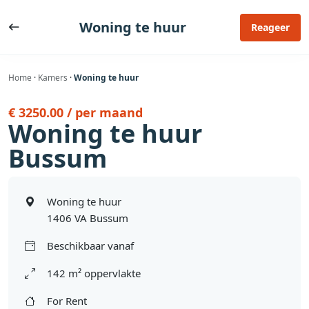
Ga
naar
Woning te huur
Reageer
de
inhoud
Home
·
Kamers
·
Woning te huur
€ 3250.00 / per maand
Woning te huur
Bussum
Woning te huur
1406 VA Bussum
Beschikbaar vanaf
142 m² oppervlakte
For Rent