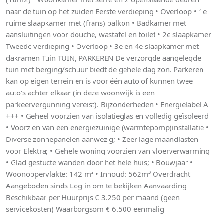
naar de tuin op het zuiden Eerste verdieping • Overloop • 1e
ruime slaapkamer met (frans) balkon • Badkamer met
aansluitingen voor douche, wastafel en toilet • 2e slaapkamer
Tweede verdieping • Overloop • 3e en 4e slaapkamer met
dakramen Tuin TUIN, PARKEREN De verzorgde aangelegde
tuin met berging/schuur biedt de gehele dag zon. Parkeren
kan op eigen terrein en is voor één auto of kunnen twee
auto's achter elkaar (in deze woonwijk is een
parkeervergunning vereist). Bijzonderheden • Energielabel A
+++ • Geheel voorzien van isolatieglas en volledig geïsoleerd
• Voorzien van een energiezuinige (warmtepomp)installatie •
Diverse zonnepanelen aanwezig; • Zeer lage maandlasten
voor Elektra; • Gehele woning voorzien van vloerverwarming
• Glad gestucte wanden door het hele huis; • Bouwjaar •
Woonoppervlakte: 142 m² • Inhoud: 562m³ Overdracht
Aangeboden sinds Log in om te bekijken Aanvaarding
Beschikbaar per Huurprijs € 3.250 per maand (geen
servicekosten) Waarborgsom € 6.500 eenmalig