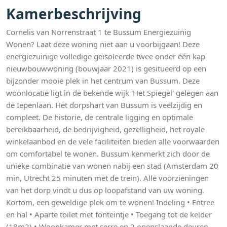
Kamerbeschrijving
Cornelis van Norrenstraat 1 te Bussum Energiezuinig
Wonen? Laat deze woning niet aan u voorbijgaan! Deze
energiezuinige volledige geïsoleerde twee onder één kap
nieuwbouwwoning (bouwjaar 2021) is gesitueerd op een
bijzonder mooie plek in het centrum van Bussum. Deze
woonlocatie ligt in de bekende wijk 'Het Spiegel' gelegen aan
de Iepenlaan. Het dorpshart van Bussum is veelzijdig en
compleet. De historie, de centrale ligging en optimale
bereikbaarheid, de bedrijvigheid, gezelligheid, het royale
winkelaanbod en de vele faciliteiten bieden alle voorwaarden
om comfortabel te wonen. Bussum kenmerkt zich door de
unieke combinatie van wonen nabij een stad (Amsterdam 20
min, Utrecht 25 minuten met de trein). Alle voorzieningen
van het dorp vindt u dus op loopafstand van uw woning.
Kortom, een geweldige plek om te wonen! Indeling • Entree
en hal • Aparte toilet met fonteintje • Toegang tot de kelder
(18m2) • Woonkamer met serre en 2 openslaande deuren