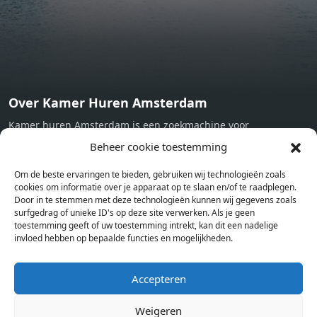
Over Kamer Huren Amsterdam
Kamer huren Amsterdam is een zoekmachine voor
studentenkamers en appartementen in Amsterdam. Wij halen
Beheer cookie toestemming
bij verschillende aanbieders het kamer aanbod per stad op.
Om de beste ervaringen te bieden, gebruiken wij technologieën zoals
Hierdoor kan je op één pagina het complete aanbod kamers in
cookies om informatie over je apparaat op te slaan en/of te raadplegen.
Amsterdam bekijken. Voor het meest recente en complete
Door in te stemmen met deze technologieën kunnen wij gegevens zoals
aanbod ben je bij ons een juiste adres. Wij verhuren zelf geen
surfgedrag of unieke ID's op deze site verwerken. Als je geen
toestemming geeft of uw toestemming intrekt, kan dit een nadelige
studentenkamers of appartementen, maar tonen enkel het
invloed hebben op bepaalde functies en mogelijkheden.
aanbod. Staat jouw nieuwe kamer er tussen, meld je dan aan
op de website van de kameraanbieder.
Accepteren
Weigeren
Kamers in andere steden