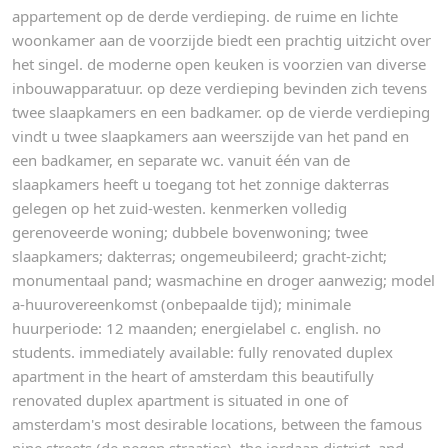
appartement op de derde verdieping. de ruime en lichte
woonkamer aan de voorzijde biedt een prachtig uitzicht over
het singel. de moderne open keuken is voorzien van diverse
inbouwapparatuur. op deze verdieping bevinden zich tevens
twee slaapkamers en een badkamer. op de vierde verdieping
vindt u twee slaapkamers aan weerszijde van het pand en
een badkamer, en separate wc. vanuit één van de
slaapkamers heeft u toegang tot het zonnige dakterras
gelegen op het zuid-westen. kenmerken volledig
gerenoveerde woning; dubbele bovenwoning; twee
slaapkamers; dakterras; ongemeubileerd; gracht-zicht;
monumentaal pand; wasmachine en droger aanwezig; model
a-huurovereenkomst (onbepaalde tijd); minimale
huurperiode: 12 maanden; energielabel c. english. no
students. immediately available: fully renovated duplex
apartment in the heart of amsterdam this beautifully
renovated duplex apartment is situated in one of
amsterdam's most desirable locations, between the famous
nine streets (de negen straatjes), the jordaan district, and