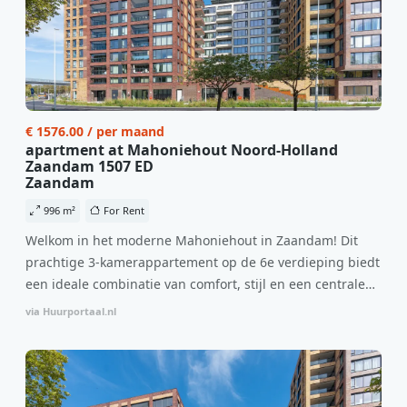
€ 1576.00 / per maand
apartment at Mahoniehout Noord-Holland
Zaandam 1507 ED
Zaandam
996 m²
For Rent
Welkom in het moderne Mahoniehout in Zaandam! Dit
prachtige 3-kamerappartement op de 6e verdieping biedt
een ideale combinatie van comfort, stijl en een centrale
locatie. Met een huurprijs van €1.576 per maand
via Huurportaal.nl
(inclusief BTW) en bijkomende servicekosten van €107,50
per maand is dit een geweldige kans voor professionals
die op zoek zijn naar een woning die direct beschikbaar is
vanaf 1 april 2026. Bij binnenkomst word je verwelkomd