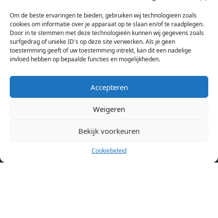
bij verschillende aanbieders het kamer aanbod per stad op.
Om de beste ervaringen te bieden, gebruiken wij technologieën zoals
Hierdoor kan je op één pagina het complete aanbod kamers in
cookies om informatie over je apparaat op te slaan en/of te raadplegen.
Amsterdam bekijken. Voor het meest recente en complete
Door in te stemmen met deze technologieën kunnen wij gegevens zoals
aanbod ben je bij ons een juiste adres. Wij verhuren zelf geen
surfgedrag of unieke ID's op deze site verwerken. Als je geen
toestemming geeft of uw toestemming intrekt, kan dit een nadelige
studentenkamers of appartementen, maar tonen enkel het
invloed hebben op bepaalde functies en mogelijkheden.
aanbod. Staat jouw nieuwe kamer er tussen, meld je dan aan
op de website van de kameraanbieder.
Accepteren
Weigeren
Kamers in andere steden
Kamer huren in Amsterdam
Bekijk voorkeuren
Cookiebeleid
Pagina’s
Home
Blog
Over ons
Cookiebeleid (EU)