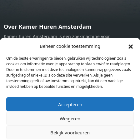
Over Kamer Huren Amsterdam
Kamer huren Amsterdam is een zoekmachine voor
studentenkamers en appartementen in Amsterdam. Wij halen
Beheer cookie toestemming
bij verschillende aanbieders het kamer aanbod per stad op.
Om de beste ervaringen te bieden, gebruiken wij technologieën zoals
Hierdoor kan je op één pagina het complete aanbod kamers in
cookies om informatie over je apparaat op te slaan en/of te raadplegen.
Amsterdam bekijken. Voor het meest recente en complete
Door in te stemmen met deze technologieën kunnen wij gegevens zoals
aanbod ben je bij ons een juiste adres. Wij verhuren zelf geen
surfgedrag of unieke ID's op deze site verwerken. Als je geen
toestemming geeft of uw toestemming intrekt, kan dit een nadelige
studentenkamers of appartementen, maar tonen enkel het
invloed hebben op bepaalde functies en mogelijkheden.
aanbod. Staat jouw nieuwe kamer er tussen, meld je dan aan
op de website van de kameraanbieder.
Accepteren
Weigeren
Kamers in andere steden
Kamer huren in Amsterdam
Bekijk voorkeuren