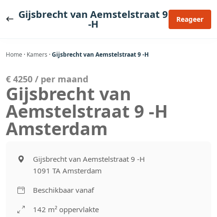
Ga
Gijsbrecht van Aemstelstraat 9
naar
Reageer
-H
de
inhoud
Home
·
Kamers
·
Gijsbrecht van Aemstelstraat 9 -H
€ 4250 / per maand
Gijsbrecht van
Aemstelstraat 9 -H
Amsterdam
Gijsbrecht van Aemstelstraat 9 -H
1091 TA Amsterdam
Beschikbaar vanaf
142 m² oppervlakte