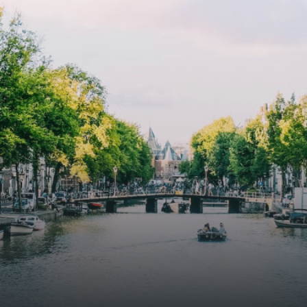
atriums' seasonal green walls provide natural summer
cooling, improved air quality and acoustics, and are
specially designed to attract native birds and
butterflies.The bright residence features an efficient and
functional open floor plan, a unique custom kitchen, a
bathroom and fitted wardrobes. High-grade finishes
include oak flooring (with floor heating), modular led
lighting, exquisitely tailored wall panels and floor-to-
ceiling windows with layered treatments.Notice:
Displayed prices and data are not final, and should be
used for informative purpose only. They are not
contractual or binding. Energy pass This building is not
subject to EnEV. - Flatscreen TV - Hairdryer - Heating -
Towels and sheets - Iron - Hygiene utensils - Washing
machine - Oven - Microwave - Refrigerator - Internet -
Working desk Homelike Code: UBK-396713 Available From:
Now