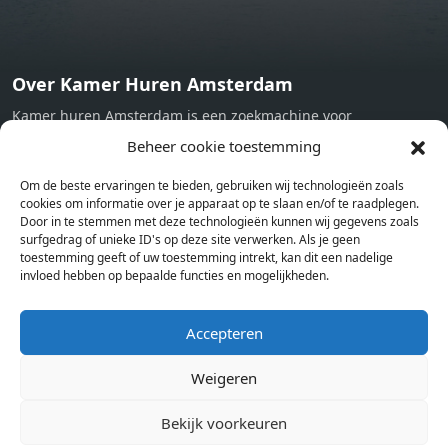
Over Kamer Huren Amsterdam
Kamer huren Amsterdam is een zoekmachine voor
studentenkamers en appartementen in Amsterdam. Wij halen
Beheer cookie toestemming
bij verschillende aanbieders het kamer aanbod per stad op.
Om de beste ervaringen te bieden, gebruiken wij technologieën zoals
Hierdoor kan je op één pagina het complete aanbod kamers in
cookies om informatie over je apparaat op te slaan en/of te raadplegen.
Amsterdam bekijken. Voor het meest recente en complete
Door in te stemmen met deze technologieën kunnen wij gegevens zoals
aanbod ben je bij ons een juiste adres. Wij verhuren zelf geen
surfgedrag of unieke ID's op deze site verwerken. Als je geen
toestemming geeft of uw toestemming intrekt, kan dit een nadelige
studentenkamers of appartementen, maar tonen enkel het
invloed hebben op bepaalde functies en mogelijkheden.
aanbod. Staat jouw nieuwe kamer er tussen, meld je dan aan
op de website van de kameraanbieder.
Accepteren
Weigeren
Kamers in andere steden
Kamer huren in Amsterdam
Bekijk voorkeuren