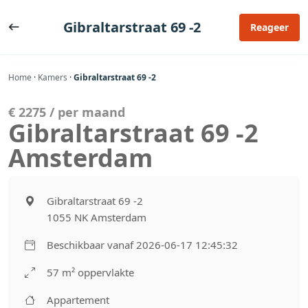
Ga
naar
Gibraltarstraat 69 -2
Reageer
de
inhoud
Home
·
Kamers
·
Gibraltarstraat 69 -2
€ 2275 / per maand
Gibraltarstraat 69 -2
Amsterdam
Gibraltarstraat 69 -2
1055 NK Amsterdam
Beschikbaar vanaf 2026-06-17 12:45:32
57 m² oppervlakte
Appartement