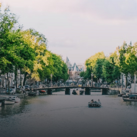
cooling, improved air quality and acoustics, and are
specially designed to attract native birds and
butterflies.The bright residence features an efficient and
functional open floor plan, a unique custom kitchen, a
bathroom and fitted wardrobes. High-grade finishes
include oak flooring (with floor heating), modular led
lighting, exquisitely tailored wall panels and floor-to-
ceiling windows with layered treatments.Notice:
Displayed prices and data are not final, and should be
used for informative purpose only. They are not
contractual or binding. Energy pass This building is not
subject to EnEV. - Flatscreen TV - Hairdryer - Heating -
Towels and sheets - Iron - Hygiene utensils - Washing
machine - Oven - Microwave - Refrigerator - Internet -
Working desk Homelike Code: UBK-396713 Available From:
Now