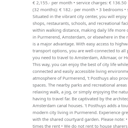
€ 2,155.- per month • service charges: € 136.5
(32 months): € 182.- per month • 3 bedrooms • 
Situated in the vibrant city center, you will enj
shops, restaurants, schools, and recreational faci
within walking distance, making daily life mor
in Purmerend, Amsterdam, or elsewhere in the reg
is a major advantage. With easy access to highw
transport options, you are well-connected to all
you need to travel to Amsterdam, Alkmaar, or Ho
This way, you can enjoy the best of city life whil
connected and easily accessible living environmen
atmosphere of Purmerend, 't Posthuys also prov
spaces. The nearby parks and recreational areas o
relaxing walk, a jog, or simply enjoying the na
having to travel far. Be captivated by the archit
Amsterdam canal houses. 't Posthuys adds a touc
modern city living in Purmerend. Experience gree
with the shared courtyard garden. Please note: 
times the rent • We do not rent to house sharer