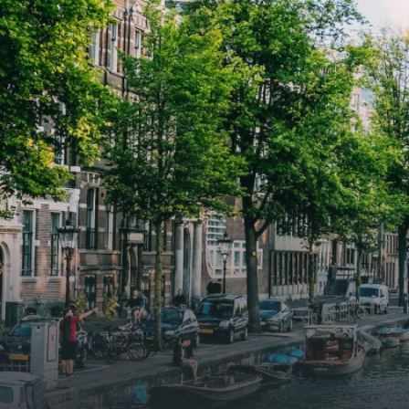
verwelkomd in een ruime
verwe
woonkamer met open keuken,
woonk
samen goed voor 44 m² aan
samen
leefruimte. De lichte woonkamer
leefr
biedt genoeg ruimte voor een
biedt
gezellige zithoek én een stijlvolle
gezell
eethoek. De keuken is van alle
eetho
gemakken voorzien, perfect voor het
gemak
bereiden van heerlijke maaltijden.
berei
Vanuit de woonkamer stap je zo het
Vanui
balkon op, waar je kunt genieten
balko
van een prachtig uitzicht en een
van e
moment van rust. De woning
momen
beschikt over twee comfortabele
besch
slaapkamers van respectievelijk 12,1
slaap
m² en 8 m². Beide kamers bieden tal
m² en
van mogelijkheden, zoals een fijne
van m
werkplek, een logeerkamer of een
werkp