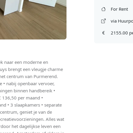
For Rent
via Huurpo
2155.00 p
oek naar een moderne en
huys brengt een vleugje charme
 het centrum van Purmerend.
e • nabij openbaar vervoer,
ningen binnen handbereik •
 € 136,50 per maand •
nd • 3 slaapkamers • separate
centrum, geniet je van de
ecreatievoorzieningen. Alles wat
rdoor het dagelijkse leven een