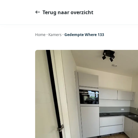
Ga
naar
Terug naar overzicht
de
inhoud
Home
·
Kamers
·
Gedempte Where 133