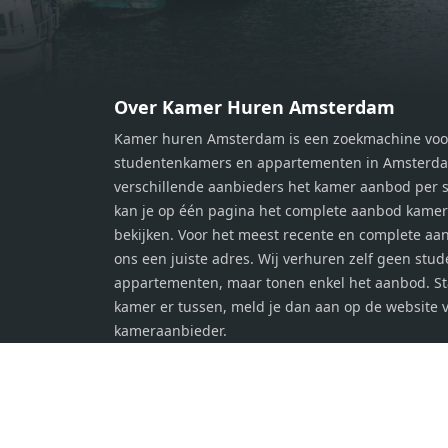
persoonlijke slaapkamer. De
perso
moderne badkamer is voorzien van
moder
een douche en wastafel, en er is een
een d
apart toilet - ideaal voor extra
apart 
gemak en privacy. Gelegen in een
gemak
Over Kamer Huren Amsterdam
rustige, groene omgeving in
rusti
Kamer huren Amsterdam is een zoekmachine voo
Zaandam, bevindt de woning zich
Zaand
studentenkamers en appartementen in Amsterdam
op een perfecte locatie. Winkels,
op ee
verschillende aanbieders het kamer aanbod per s
openbaar vervoer en uitvalswegen
openb
kan je op één pagina het complete aanbod kame
naar Amsterdam zijn allemaal
naar 
bekijken. Voor het meest recente en complete aan
binnen handbereik. Bovendien
binne
ons een juiste adres. Wij verhuren zelf geen stu
geniet je hier van de unieke
genie
appartementen, maar tonen enkel het aanbod. S
combinatie van stedelijke
combi
kamer er tussen, meld je dan aan op de website 
voorzieningen en de ontspanning
voorz
kameraanbieder.
van een serene woonomgeving. Ben
van e
jij op zoek naar een stijlvol
jij op
appartement met alle gemakken van
appar
de stad binnen handbereik? Laat
de st
deze kans niet aan je voorbijgaan en
deze 