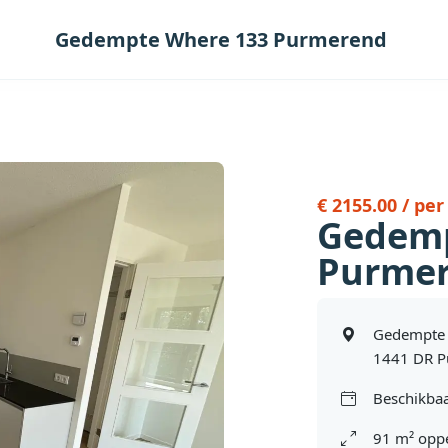
Gedempte Where 133 Purmerend
€ 2155.00 / pe
Gedemp
Purme
Gedempte
1441 DR 
Beschikbaa
91 m² oppe