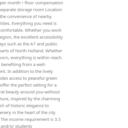
0 per month • floor compensation
separate storage room Location
oy the convenience of nearby
lities. Everything you need is
e comfortable. Whether you work
ion, the excellent accessibility
ays such as the A7 and public
 parts of North Holland. Whether
orn, everything is within reach.
e benefiting from a well-
t. In addition to the lively
ides access to peaceful green
ffer the perfect setting for a
tural beauty around you-without
ecture, inspired by the charming
h of historic elegance to
nery in the heart of the city
• The income requirement is 3.5
s and/or students