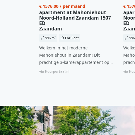
€ 1576.00 / per maand
€ 157
apartment at Mahoniehout
apar
Noord-Holland Zaandam 1507
Noor
ED
ED
Zaandam
Zaa
996 m²
For Rent
996
Welkom in het moderne
Welko
Mahoniehout in Zaandam! Dit
Mahon
prachtige 3-kamerappartement op
prach
de 6e verdieping biedt een ideale
de 6e
via Huurportaal.nl
via Huu
combinatie van comfort, stijl en een
combi
centrale locatie. Met een huurprijs
centr
van €1.576 per maand (inclusief
van €
BTW) en bijkomende servicekosten
BTW) 
van €107,50 per maand is dit een
van €
geweldige kans voor professionals
gewel
die op zoek zijn naar een woning die
die o
direct beschikbaar is vanaf 1 april
direc
2026. Bij binnenkomst word je
2026. Bij binnenkomst word j