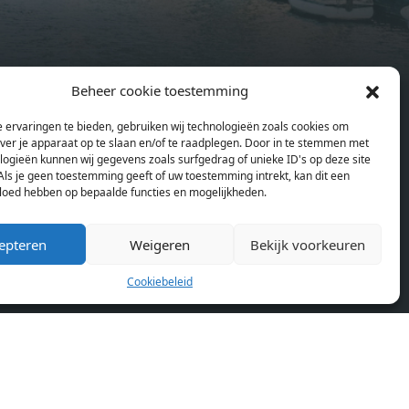
summer
include oak flooring (with floor
and
heating), modular led lighting,
exquisitely tailored wall panels and
ds and
floor-to-ceiling windows with
Beheer cookie toestemming
rices
layered treatments.Notice:
en
Pagina’s
ould
Displayed prices and data are not
Home
 ervaringen te bieden, gebruiken wij technologieën zoals cookies om
se
final, and should be used for
over je apparaat op te slaan en/of te raadplegen. Door in te stemmen met
Blog
or
informative purpose only. They are
logieën kunnen wij gegevens zoals surfgedrag of unieke ID's op deze site
Over ons
Als je geen toestemming geeft of uw toestemming intrekt, kan dit een
lding
not contractual or binding. Energy
Cookiebeleid (EU)
vloed hebben op bepaalde functies en mogelijkheden.
lly
pass This building is not subject to
rdam,
EnEV. - Flatscreen TV - Hairdryer -
epteren
Weigeren
Bekijk voorkeuren
neken
Heating - Towels and sheets - Iron -
n.
Hygiene utensils - Washing machine
Cookiebeleid
km
- Oven - Microwave - Refrigerator -
allet
Internet - Working desk Homelike
Code: UBK-396713 Available From:
 TV -
Now
ron -
achine