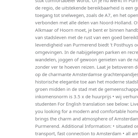
stuk comfortabeler wordt. Of je nu werkt in Pu
de regio, de uitstekende bereikbaarheid is een 
toegang tot snelwegen, zoals de A7, en het ope
verbonden met alle delen van Noord-Holland. O
Alkmaar of Hoorn moet, je bent er binnen handb
van stadsleven met de rust van een goed bereik
levendigheid van Purmerend biedt 't Posthuys o
omgevingen. In de nabijgelegen parken en recr
wandelen, joggen of gewoon genieten van de na
zonder ver te hoeven reizen. Laat je betoveren d
op de charmante Amsterdamse grachtenpandjes. 
historische elegantie toe aan het moderne stads
groen midden in de stad met de gemeenschappeli
inkomensnorm is 3.5 x de huurprijs • wij verhur
studenten For English translation see below: Liv
you looking for a modern and comfortable home 
brings the charm and atmosphere of Amsterdam's
Purmerend. Additional Information: • situated on
transport, fast connection to Amsterdam • all ame