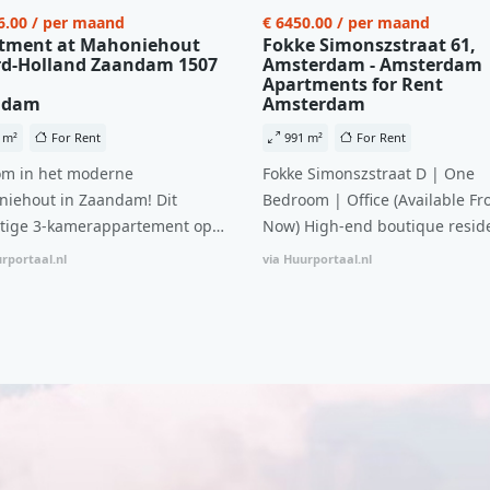
6.00 / per maand
€ 6450.00 / per maand
tment at Mahoniehout
Fokke Simonszstraat 61,
d-Holland Zaandam 1507
Amsterdam - Amsterdam
Apartments for Rent
ndam
Amsterdam
 m²
For Rent
991 m²
For Rent
m in het moderne
Fokke Simonszstraat D | One
iehout in Zaandam! Dit
Bedroom | Office (Available Fr
tige 3-kamerappartement op
Now) High-end boutique reside
 verdieping biedt een ideale
complex in De Pijp feautring a
rportaal.nl
via Huurportaal.nl
natie van comfort, stijl en een
open floor plan and elevator a
ale locatie. Met een huurprijs
with open living space The bri
1.576 per maand (inclusief
residence features efficient an
en bijkomende servicekosten
functional open floor plan, spe
107,50 per maand is dit een
custom kitchen, bathroom and 
dige kans voor professionals
wardrobes. High-grade finishe
p zoek zijn naar een woning die
include oak flooring (with floor
t beschikbaar is vanaf 1 april
heating), modular led lighting,
e
exquisite tailored wall panels 