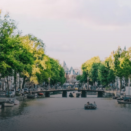
lkomd in een ruime
floor to ceiling windows with l
amer met open keuken,
treatments.A high-end boutiq
 goed voor 44 m² aan
residential complex in the
uimte. De lichte woonkamer
Weteringbuurt. The fully furni
 genoeg ruimte voor een
ready-to-live, contemporary
ige zithoek én een stijlvolle
apartments with separate priv
ek. De keuken is van alle
storage and secure bicycle pa
ken voorzien, perfect voor het
with an elegant lobby with an
den van heerlijke maaltijden.
elevator and green communal
t de woonkamer stap je zo het
spaces.The building incorpora
n op, waar je kunt genieten
solar panels to generate ener
en prachtig uitzicht en een
supply. The windows have sola
t van rust. De woning
control glazing, and the apar
ikt over twee comfortabele
have climate control driven by
kamers van respectievelijk 12,1
thermal energy storage system
 8 m². Beide kamers bieden tal
Underfloor heating and coolin
ogelijkheden, zoals een fijne
contribute to a healthy indoor
lek, een logeerkamer of een
environment. The atriums' sea