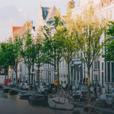
ayered
spaces.The building incorporates
ue
solar panels to generate energy
supply. The windows have solar
shed,
control glazing, and the apartments
have climate control driven by a
ate
thermal energy storage system.
rking
Underfloor heating and cooling
contribute to a healthy indoor
environment. The atriums' seasonal
tes
green walls provide natural summer
gy
cooling, improved air quality and
r
acoustics, and are specially
tments
designed to attract native birds and
 a
butterflies.The bright residence
.
features an efficient and functional
g
open floor plan, a unique custom
kitchen, a bathroom and fitted
sonal
wardrobes. High-grade finishes