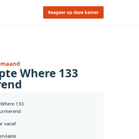
Reageer op deze kamer
r maand
te Where 133
rend
 Where 133
Purmerend
r vanaf
rvlakte