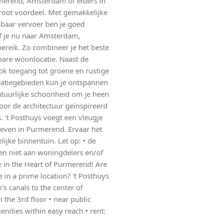
rmerend, Amsterdam of elders in
groot voordeel. Met gemakkelijke
nbaar vervoer ben je goed
f je nu naar Amsterdam,
ereik. Zo combineer je het beste
bare woonlocatie. Naast de
ok toegang tot groene en rustige
eatiegebieden kun je ontspannen
tuurlijke schoonheid om je heen
oor de architectuur geïnspireerd
't Posthuys voegt een vleugje
leven in Purmerend. Ervaar het
jke binnentuin. Let op: • de
en niet aan woningdelers en/of
e in the Heart of Purmerend! Are
in a prime location? 't Posthuys
 canals to the center of
 the 3rd floor • near public
nities within easy reach • rent: