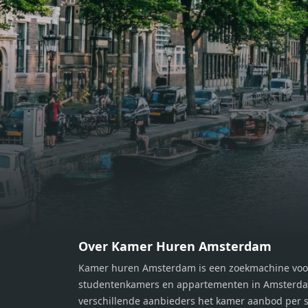
bereiden van heerlijke maaltijden.
berei
Vanuit de woonkamer stap je zo het
Vanui
balkon op, waar je kunt genieten
balko
van een prachtig uitzicht en een
van e
moment van rust. De woning
momen
beschikt over twee comfortabele
besch
slaapkamers van respectievelijk 12,1
slaap
m² en 8 m². Beide kamers bieden tal
m² en
van mogelijkheden, zoals een fijne
van m
werkplek, een logeerkamer of een
werkp
persoonlijke slaapkamer. De
perso
moderne badkamer is voorzien van
moder
een douche en wastafel, en er is een
een d
apart toilet - ideaal voor extra
apart 
gemak en privacy. Gelegen in een
gemak
Over Kamer Huren Amsterdam
rustige, groene omgeving in
rusti
Kamer huren Amsterdam is een zoekmachine voo
Zaandam, bevindt de woning zich
Zaand
studentenkamers en appartementen in Amsterdam
op een perfecte locatie. Winkels,
op ee
verschillende aanbieders het kamer aanbod per s