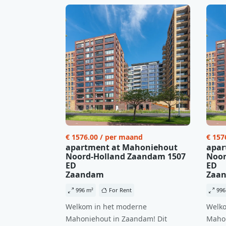
€ 1576.00 / per maand
€ 157
apartment at Mahoniehout
apar
Noord-Holland Zaandam 1507
Noor
ED
ED
Zaandam
Zaa
996 m²
For Rent
996
Welkom in het moderne
Welko
Mahoniehout in Zaandam! Dit
Mahon