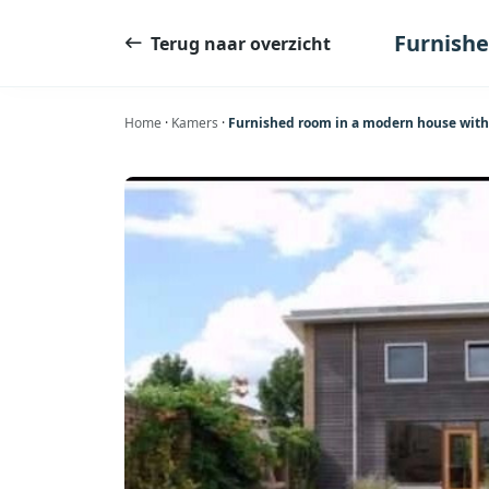
Ga
naar
Furnish
Terug naar overzicht
de
inhoud
Home
·
Kamers
·
Furnished room in a modern house with