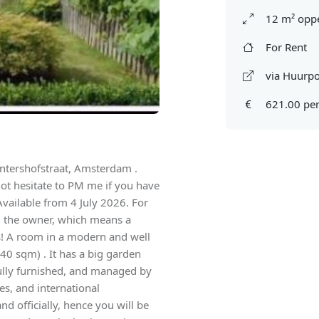
12 m² oppe
For Rent
via Huurpo
621.00 pe
ntershofstraat, Amsterdam .
not hesitate to PM me if you have
Available from 4 July 2026. For
rom the owner, which means a
s! A room in a modern and well
0 sqm) . It has a big garden
ully furnished, and managed by
s, and international
d officially, hence you will be