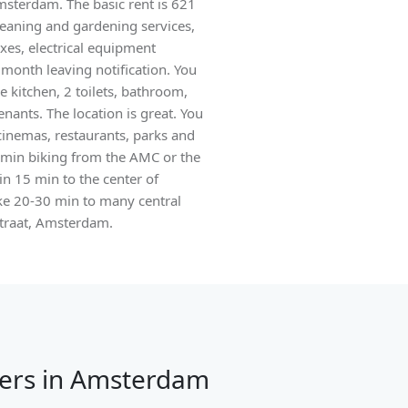
Amsterdam. The basic rent is 621
leaning and gardening services,
taxes, electrical equipment
month leaving notification. You
e kitchen, 2 toilets, bathroom,
nants. The location is great. You
 cinemas, restaurants, parks and
10 min biking from the AMC or the
in 15 min to the center of
ake 20-30 min to many central
straat, Amsterdam.
ers in Amsterdam