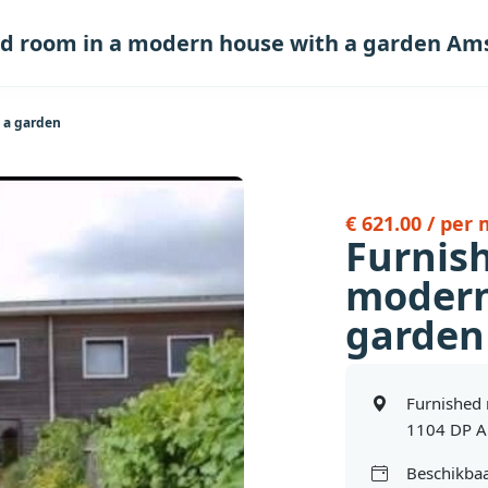
ed room in a modern house with a garden A
 a garden
€ 621.00 / per
Furnis
modern
garden
Furnished 
1104 DP 
Beschikbaa