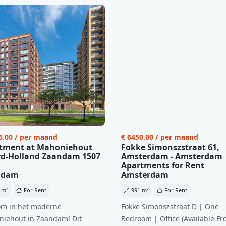
6.00 / per maand
€ 6450.00 / per maand
tment at Mahoniehout
Fokke Simonszstraat 61,
d-Holland Zaandam 1507
Amsterdam - Amsterdam
Apartments for Rent
ndam
Amsterdam
 m²
For Rent
991 m²
For Rent
m in het moderne
Fokke Simonszstraat D | One
iehout in Zaandam! Dit
Bedroom | Office (Available Fr