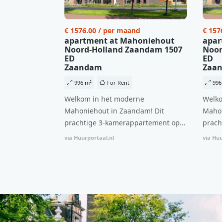
€ 1576.00 / per maand
€ 157
apartment at Mahoniehout
apar
Noord-Holland Zaandam 1507
Noor
ED
ED
Zaandam
Zaa
996 m²
For Rent
996
Welkom in het moderne
Welko
Mahoniehout in Zaandam! Dit
Mahon
prachtige 3-kamerappartement op
prach
de 6e verdieping biedt een ideale
de 6e
via Huurportaal.nl
via Huu
combinatie van comfort, stijl en een
combi
centrale locatie. Met een huurprijs
centr
van €1.576 per maand (inclusief
van €
BTW) en bijkomende servicekosten
BTW) 
van €107,50 per maand is dit een
van €
geweldige kans voor professionals
gewel
die op zoek zijn naar een woning die
die o