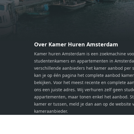
werkplek, een logeerkamer of een
werkp
persoonlijke slaapkamer. De
perso
moderne badkamer is voorzien van
moder
een douche en wastafel, en er is een
een d
apart toilet - ideaal voor extra
apart 
gemak en privacy. Gelegen in een
gemak
Over Kamer Huren Amsterdam
rustige, groene omgeving in
rusti
Kamer huren Amsterdam is een zoekmachine voo
Zaandam, bevindt de woning zich
Zaand
studentenkamers en appartementen in Amsterdam
op een perfecte locatie. Winkels,
op ee
verschillende aanbieders het kamer aanbod per s
openbaar vervoer en uitvalswegen
openb
kan je op één pagina het complete aanbod kame
naar Amsterdam zijn allemaal
naar 
bekijken. Voor het meest recente en complete aan
binnen handbereik. Bovendien
binne
ons een juiste adres. Wij verhuren zelf geen stu
geniet je hier van de unieke
genie
appartementen, maar tonen enkel het aanbod. S
combinatie van stedelijke
combi
kamer er tussen, meld je dan aan op de website 
voorzieningen en de ontspanning
voorz
kameraanbieder.
van een serene woonomgeving. Ben
van e
jij op zoek naar een stijlvol
jij op
appartement met alle gemakken van
appar