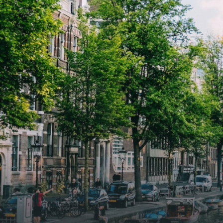
direct beschikbaar is vanaf 1 april
direc
2026. Bij binnenkomst word je
2026. Bij binnenkomst word j
verwelkomd in een ruime
verwe
woonkamer met open keuken,
woonk
samen goed voor 44 m² aan
samen
leefruimte. De lichte woonkamer
leefr
biedt genoeg ruimte voor een
biedt
gezellige zithoek én een stijlvolle
gezell
eethoek. De keuken is van alle
eetho
gemakken voorzien, perfect voor het
gemak
bereiden van heerlijke maaltijden.
berei
Vanuit de woonkamer stap je zo het
Vanui
balkon op, waar je kunt genieten
balko
van een prachtig uitzicht en een
van e
moment van rust. De woning
momen
beschikt over twee comfortabele
besch
slaapkamers van respectievelijk 12,1
slaap
m² en 8 m². Beide kamers bieden tal
m² en
van mogelijkheden, zoals een fijne
van m