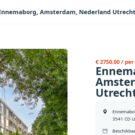
Ennemaborg, Amsterdam, Nederland Utrech
€ 2750.00 / pe
Ennema
Amster
Utrech
Ennemabor
3541 CD U
Beschikbaa