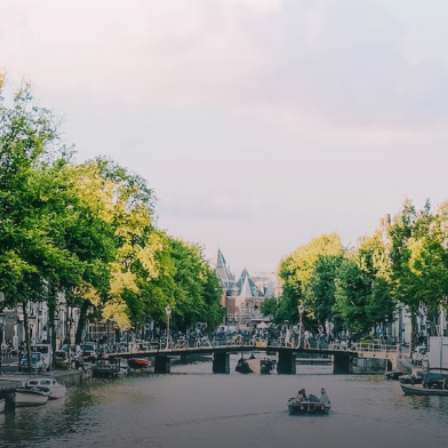
t beschikbaar is vanaf 1 april
heating), modular led lighting,
e
exquisite tailored wall panels 
lkomd in een ruime
floor to ceiling windows with l
amer met open keuken,
treatments.A high-end boutiq
 goed voor 44 m² aan
residential complex in the
uimte. De lichte woonkamer
Weteringbuurt. The fully furni
 genoeg ruimte voor een
ready-to-live, contemporary
ige zithoek én een stijlvolle
apartments with separate priv
ek. De keuken is van alle
storage and secure bicycle pa
ken voorzien, perfect voor het
with an elegant lobby with an
den van heerlijke maaltijden.
elevator and green communal
t de woonkamer stap je zo het
spaces.The building incorpora
n op, waar je kunt genieten
solar panels to generate ener
en prachtig uitzicht en een
supply. The windows have sola
t van rust. De woning
control glazing, and the apar
ikt over twee comfortabele
have climate control driven by
kamers van respectievelijk 12,1
thermal energy storage system
 8 m². Beide kamers bieden tal
Underfloor heating and coolin
ogelijkheden, zoals een fijne
contribute to a healthy indoor