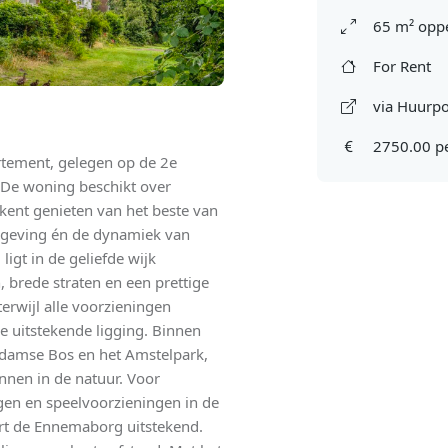
65 m² oppe
For Rent
via Huurpo
2750.00 p
tement, gelegen op de 2e
. De woning beschikt over
ent genieten van het beste van
mgeving én de dynamiek van
gt in de geliefde wijk
, brede straten en een prettige
erwijl alle voorzieningen
de uitstekende ligging. Binnen
rdamse Bos en het Amstelpark,
nnen in de natuur. Voor
ngen en speelvoorzieningen in de
rt de Ennemaborg uitstekend.