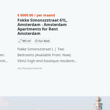
€ 6000.00 / per maand
Fokke Simonszstraat 61L,
Amsterdam - Amsterdam
Apartments for Rent
Amsterdam
991 m²
For Rent
Fokke Simonszstraat L | Two
om:
Bedrooms (Available From: Now)
ntial
93m2 high-end boutique residential
n
complex in De Pijp feautring an
via Huurportaal.nl
ccesss
open floor plan and elevator acesss
ght
with open living space A high-end
d
boutique residential complex in the
cial
Weteringbuurt. The fully furnished,
fitted
93m2, ready-to-live, contemporary
s
apartments with separate private
storage and secure bicycle parking