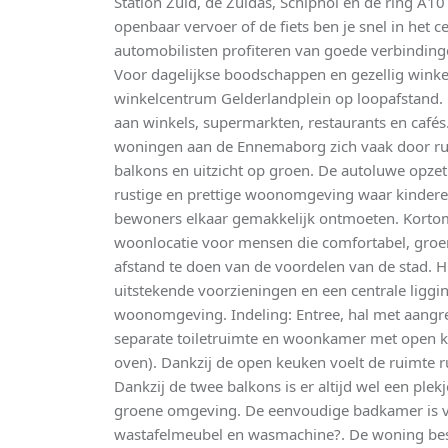
Station Zuid, de Zuidas, Schiphol en de ring A10
openbaar vervoer of de fiets ben je snel in het
automobilisten profiteren van goede verbinding
Voor dagelijkse boodschappen en gezellig winkel
winkelcentrum Gelderlandplein op loopafstand. 
aan winkels, supermarkten, restaurants en café
woningen aan de Ennemaborg zich vaak door ruim
balkons en uitzicht op groen. De autoluwe opzet 
rustige en prettige woonomgeving waar kindere
bewoners elkaar gemakkelijk ontmoeten. Kortom
woonlocatie voor mensen die comfortabel, groen
afstand te doen van de voordelen van de stad. H
uitstekende voorzieningen en een centrale liggin
woonomgeving. Indeling: Entree, hal met aangr
separate toiletruimte en woonkamer met open 
oven). Dankzij de open keuken voelt de ruimte
Dankzij de twee balkons is er altijd wel een ple
groene omgeving. De eenvoudige badkamer is v
wastafelmeubel en wasmachine?. De woning besc