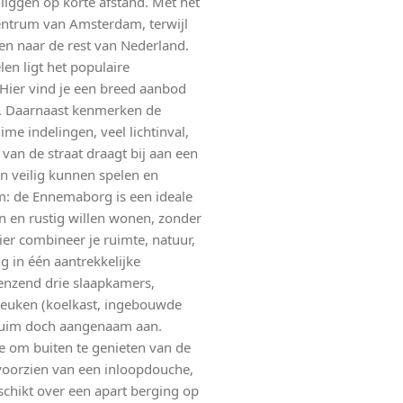
 liggen op korte afstand. Met het
 centrum van Amsterdam, terwijl
en naar de rest van Nederland.
en ligt het populaire
Hier vind je een breed aanbod
s. Daarnaast kenmerken de
e indelingen, veel lichtinval,
van de straat draagt bij aan een
n veilig kunnen spelen en
: de Ennemaborg is een ideale
 en rustig willen wonen, zonder
ier combineer je ruimte, natuur,
g in één aantrekkelijke
enzend drie slaapkamers,
keuken (koelkast, ingebouwde
 ruim doch aangenaam aan.
kje om buiten te genieten van de
oorzien van een inloopdouche,
hikt over een apart berging op