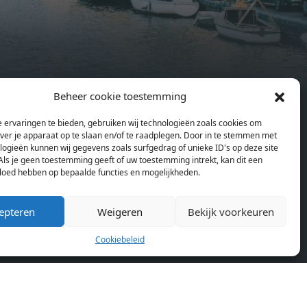
sonal
wardrobes. High-grade finishes
summer
include oak flooring (with floor
and
heating), modular led lighting,
exquisitely tailored wall panels and
ds and
floor-to-ceiling windows with
Beheer cookie toestemming
rices
layered treatments.Notice:
en
Pagina’s
ould
Displayed prices and data are not
 ervaringen te bieden, gebruiken wij technologieën zoals cookies om
Home
se
final, and should be used for
over je apparaat op te slaan en/of te raadplegen. Door in te stemmen met
Blog
or
informative purpose only. They are
logieën kunnen wij gegevens zoals surfgedrag of unieke ID's op deze site
Over ons
Als je geen toestemming geeft of uw toestemming intrekt, kan dit een
lding
not contractual or binding. Energy
vloed hebben op bepaalde functies en mogelijkheden.
Cookiebeleid (EU)
lly
pass This building is not subject to
rdam,
EnEV. - Flatscreen TV - Hairdryer -
epteren
Weigeren
Bekijk voorkeuren
neken
Heating - Towels and sheets - Iron -
n.
Hygiene utensils - Washing machine
Cookiebeleid
km
- Oven - Microwave - Refrigerator -
allet
Internet - Working desk Homelike
Code: UBK-396713 Available From:
 TV -
Now