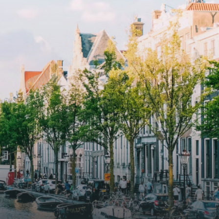
with an elegant lobby with an
and
elevator and green communal
ayered
spaces.The building incorporates
ue
solar panels to generate energy
supply. The windows have solar
shed,
control glazing, and the apartments
have climate control driven by a
ate
thermal energy storage system.
rking
Underfloor heating and cooling
contribute to a healthy indoor
environment. The atriums' seasonal
tes
green walls provide natural summer
gy
cooling, improved air quality and
r
acoustics, and are specially
tments
designed to attract native birds and
 a
butterflies.The bright residence
.
features an efficient and functional
g
open floor plan, a unique custom
kitchen, a bathroom and fitted