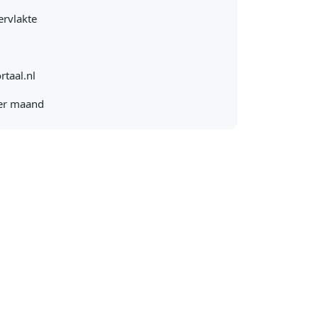
rvlakte
rtaal.nl
er maand