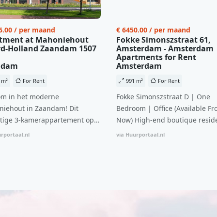
6.00 / per maand
€ 6450.00 / per maand
tment at Mahoniehout
Fokke Simonszstraat 61,
d-Holland Zaandam 1507
Amsterdam - Amsterdam
Apartments for Rent
ndam
Amsterdam
 m²
For Rent
991 m²
For Rent
m in het moderne
Fokke Simonszstraat D | One
iehout in Zaandam! Dit
Bedroom | Office (Available Fr
tige 3-kamerappartement op
Now) High-end boutique reside
 verdieping biedt een ideale
complex in De Pijp feautring a
rportaal.nl
via Huurportaal.nl
natie van comfort, stijl en een
open floor plan and elevator a
ale locatie. Met een huurprijs
with open living space The bri
1.576 per maand (inclusief
residence features efficient an
en bijkomende servicekosten
functional open floor plan, spe
107,50 per maand is dit een
custom kitchen, bathroom and 
dige kans voor professionals
wardrobes. High-grade finishe
p zoek zijn naar een woning die
include oak flooring (with floor