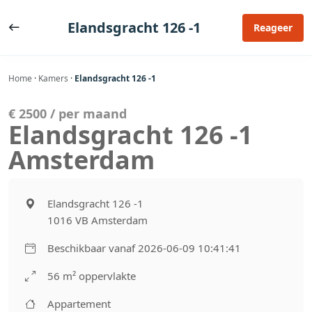
Ga
naar
Elandsgracht 126 -1
Reageer
de
inhoud
Home
·
Kamers
·
Elandsgracht 126 -1
€ 2500 / per maand
Elandsgracht 126 -1
Amsterdam
Elandsgracht 126 -1
1016 VB Amsterdam
Beschikbaar vanaf 2026-06-09 10:41:41
56 m² oppervlakte
Appartement