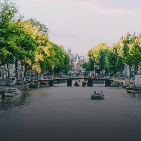
specially designed to attract native birds and
butterflies.The bright residence features an efficient and
functional open floor plan, a unique custom kitchen, a
bathroom and fitted wardrobes. High-grade finishes
include oak flooring (with floor heating), modular led
lighting, exquisitely tailored wall panels and floor-to-
ceiling windows with layered treatments.Notice:
Displayed prices and data are not final, and should be
used for informative purpose only. They are not
contractual or binding. Energy pass This building is not
subject to EnEV. - Flatscreen TV - Hairdryer - Heating -
Towels and sheets - Iron - Hygiene utensils - Washing
machine - Oven - Microwave - Refrigerator - Internet -
Working desk Homelike Code: UBK-396713 Available From:
Now