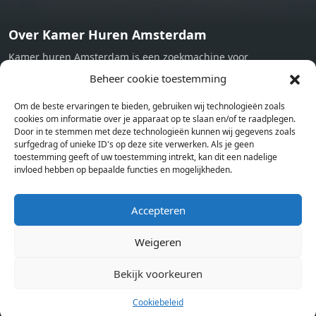
Over Kamer Huren Amsterdam
Kamer huren Amsterdam is een zoekmachine voor
studentenkamers en appartementen in Amsterdam. Wij halen
Beheer cookie toestemming
bij verschillende aanbieders het kamer aanbod per stad op.
Om de beste ervaringen te bieden, gebruiken wij technologieën zoals
Hierdoor kan je op één pagina het complete aanbod kamers in
cookies om informatie over je apparaat op te slaan en/of te raadplegen.
Amsterdam bekijken. Voor het meest recente en complete
Door in te stemmen met deze technologieën kunnen wij gegevens zoals
aanbod ben je bij ons een juiste adres. Wij verhuren zelf geen
surfgedrag of unieke ID's op deze site verwerken. Als je geen
toestemming geeft of uw toestemming intrekt, kan dit een nadelige
studentenkamers of appartementen, maar tonen enkel het
invloed hebben op bepaalde functies en mogelijkheden.
aanbod. Staat jouw nieuwe kamer er tussen, meld je dan aan
op de website van de kameraanbieder.
Accepteren
Weigeren
Kamers in andere steden
Kamer huren in Amsterdam
Bekijk voorkeuren
Cookiebeleid