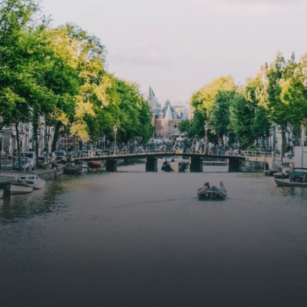
butterflies.The bright residence features an efficient and
functional open floor plan, a unique custom kitchen, a
bathroom and fitted wardrobes. High-grade finishes
include oak flooring (with floor heating), modular led
lighting, exquisitely tailored wall panels and floor-to-
ceiling windows with layered treatments.Notice:
Displayed prices and data are not final, and should be
used for informative purpose only. They are not
contractual or binding. Energy pass This building is not
subject to EnEV. - Flatscreen TV - Hairdryer - Heating -
Towels and sheets - Iron - Hygiene utensils - Washing
machine - Oven - Microwave - Refrigerator - Internet -
Working desk Homelike Code: UBK-396713 Available From:
Now