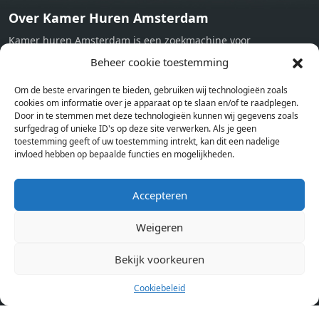
Over Kamer Huren Amsterdam
Kamer huren Amsterdam is een zoekmachine voor
studentenkamers en appartementen in Amsterdam. Wij halen
Beheer cookie toestemming
bij verschillende aanbieders het kamer aanbod per stad op.
Om de beste ervaringen te bieden, gebruiken wij technologieën zoals
Hierdoor kan je op één pagina het complete aanbod kamers in
cookies om informatie over je apparaat op te slaan en/of te raadplegen.
Amsterdam bekijken. Voor het meest recente en complete
Door in te stemmen met deze technologieën kunnen wij gegevens zoals
aanbod ben je bij ons een juiste adres. Wij verhuren zelf geen
surfgedrag of unieke ID's op deze site verwerken. Als je geen
toestemming geeft of uw toestemming intrekt, kan dit een nadelige
studentenkamers of appartementen, maar tonen enkel het
invloed hebben op bepaalde functies en mogelijkheden.
aanbod. Staat jouw nieuwe kamer er tussen, meld je dan aan
op de website van de kameraanbieder.
Accepteren
Weigeren
Kamers in andere steden
Kamer huren in Amsterdam
Bekijk voorkeuren
Cookiebeleid
Pagina’s