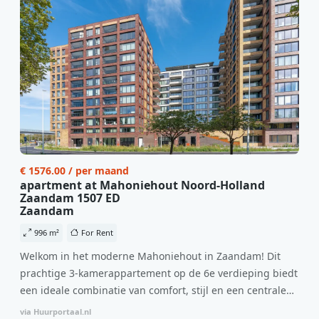
€ 1576.00 / per maand
apartment at Mahoniehout Noord-Holland
Zaandam 1507 ED
Zaandam
996 m²
For Rent
Welkom in het moderne Mahoniehout in Zaandam! Dit
prachtige 3-kamerappartement op de 6e verdieping biedt
een ideale combinatie van comfort, stijl en een centrale
locatie. Met een huurprijs van €1.576 per maand
via Huurportaal.nl