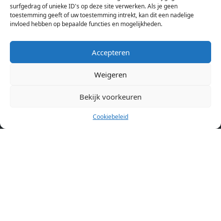
aanbod ben je bij ons een juiste adres. Wij verhuren zelf geen
surfgedrag of unieke ID's op deze site verwerken. Als je geen
toestemming geeft of uw toestemming intrekt, kan dit een nadelige
studentenkamers of appartementen, maar tonen enkel het
invloed hebben op bepaalde functies en mogelijkheden.
aanbod. Staat jouw nieuwe kamer er tussen, meld je dan aan
op de website van de kameraanbieder.
Accepteren
Weigeren
Kamers in andere steden
Kamer huren in Amsterdam
Bekijk voorkeuren
Cookiebeleid
Pagina’s
Home
Blog
Over ons
Cookiebeleid (EU)