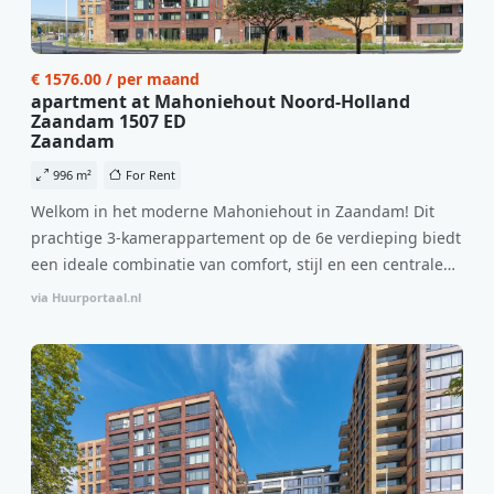
€ 1576.00 / per maand
apartment at Mahoniehout Noord-Holland
Zaandam 1507 ED
Zaandam
996 m²
For Rent
Welkom in het moderne Mahoniehout in Zaandam! Dit
prachtige 3-kamerappartement op de 6e verdieping biedt
een ideale combinatie van comfort, stijl en een centrale
locatie. Met een huurprijs van €1.576 per maand
via Huurportaal.nl
(inclusief BTW) en bijkomende servicekosten van €107,50
per maand is dit een geweldige kans voor professionals
die op zoek zijn naar een woning die direct beschikbaar is
vanaf 1 april 2026. Bij binnenkomst word je verwelkomd
in een ruime woonkamer met open keuken, samen goed
voor 44 m² aan leefruimte. De lichte woonkamer biedt
genoeg ruimte voor een gezellige zithoek én een stijlvolle