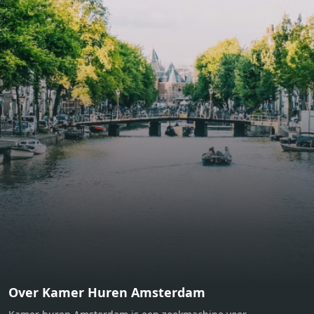
bathroom and fitted wardrobes. High-grade finishes
include oak flooring (with floor heating), modular led
lighting, exquisitely tailored wall panels and floor-to-
ceiling windows with layered treatments.Notice:
Displayed prices and data are not final, and should be
used for informative purpose only. They are not
contractual or binding. Energy pass This building is not
subject to EnEV. - Flatscreen TV - Hairdryer - Heating -
Towels and sheets - Iron - Hygiene utensils - Washing
machine - Oven - Microwave - Refrigerator - Internet -
Working desk Homelike Code: UBK-396713 Available From:
Now
Over Kamer Huren Amsterdam