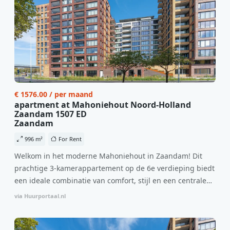
€ 1576.00 / per maand
apartment at Mahoniehout Noord-Holland
Zaandam 1507 ED
Zaandam
996 m²
For Rent
Welkom in het moderne Mahoniehout in Zaandam! Dit
prachtige 3-kamerappartement op de 6e verdieping biedt
een ideale combinatie van comfort, stijl en een centrale
locatie. Met een huurprijs van €1.576 per maand
via Huurportaal.nl
(inclusief BTW) en bijkomende servicekosten van €107,50
per maand is dit een geweldige kans voor professionals
die op zoek zijn naar een woning die direct beschikbaar is