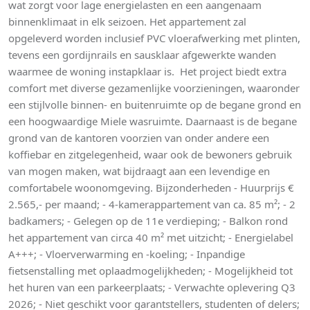
wat zorgt voor lage energielasten en een aangenaam
binnenklimaat in elk seizoen. Het appartement zal
opgeleverd worden inclusief PVC vloerafwerking met plinten,
tevens een gordijnrails en sausklaar afgewerkte wanden
waarmee de woning instapklaar is. Het project biedt extra
comfort met diverse gezamenlijke voorzieningen, waaronder
een stijlvolle binnen- en buitenruimte op de begane grond en
een hoogwaardige Miele wasruimte. Daarnaast is de begane
grond van de kantoren voorzien van onder andere een
koffiebar en zitgelegenheid, waar ook de bewoners gebruik
van mogen maken, wat bijdraagt aan een levendige en
comfortabele woonomgeving. Bijzonderheden - Huurprijs €
2.565,- per maand; - 4-kamerappartement van ca. 85 m²; - 2
badkamers; - Gelegen op de 11e verdieping; - Balkon rond
het appartement van circa 40 m² met uitzicht; - Energielabel
A+++; - Vloerverwarming en -koeling; - Inpandige
fietsenstalling met oplaadmogelijkheden; - Mogelijkheid tot
het huren van een parkeerplaats; - Verwachte oplevering Q3
2026; - Niet geschikt voor garantstellers, studenten of delers;