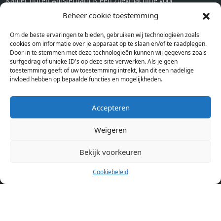
Kamer huren Amsterdam is een zoekmachine voor
studentenkamers en appartementen in Amsterdam. Wij halen
Beheer cookie toestemming
bij verschillende aanbieders het kamer aanbod per stad op.
Om de beste ervaringen te bieden, gebruiken wij technologieën zoals
Hierdoor kan je op één pagina het complete aanbod kamers in
cookies om informatie over je apparaat op te slaan en/of te raadplegen.
Amsterdam bekijken. Voor het meest recente en complete
Door in te stemmen met deze technologieën kunnen wij gegevens zoals
aanbod ben je bij ons een juiste adres. Wij verhuren zelf geen
surfgedrag of unieke ID's op deze site verwerken. Als je geen
toestemming geeft of uw toestemming intrekt, kan dit een nadelige
studentenkamers of appartementen, maar tonen enkel het
invloed hebben op bepaalde functies en mogelijkheden.
aanbod. Staat jouw nieuwe kamer er tussen, meld je dan aan
op de website van de kameraanbieder.
Accepteren
Weigeren
Kamers in andere steden
Kamer huren in Amsterdam
Bekijk voorkeuren
Cookiebeleid
Pagina’s
Home
Blog