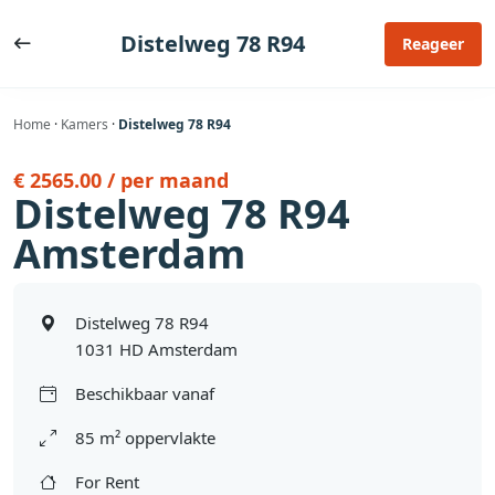
Ga
naar
Distelweg 78 R94
Reageer
de
inhoud
Home
·
Kamers
·
Distelweg 78 R94
€ 2565.00 / per maand
Distelweg 78 R94
Amsterdam
Distelweg 78 R94
1031 HD Amsterdam
Beschikbaar vanaf
85 m² oppervlakte
For Rent