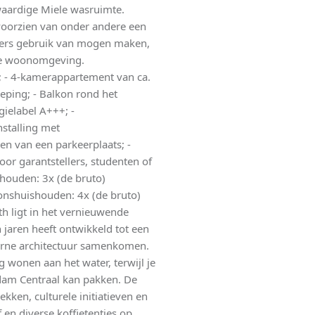
aardige Miele wasruimte.
voorzien van onder andere een
ners gebruik van mogen maken,
ele woonomgeving.
; - 4-kamerappartement van ca.
eping; - Balkon rond het
gielabel A+++; -
nstalling met
en van een parkeerplaats; -
oor garantstellers, studenten of
houden: 3x (de bruto)
shuishouden: 4x (de bruto)
h ligt in het vernieuwende
 jaren heeft ontwikkeld tot een
derne architectuur samenkomen.
g wonen aan het water, terwijl je
dam Centraal kan pakken. De
kken, culturele initiatieven en
en diverse koffietentjes op