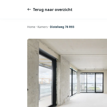
Ga
naar
Terug naar overzicht
de
inhoud
Home
·
Kamers
·
Distelweg 78 R93