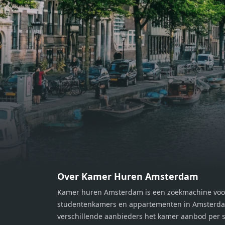
bereiden van heerlijke maaltijden.
berei
Vanuit de woonkamer stap je zo het
Vanui
balkon op, waar je kunt genieten
balko
van een prachtig uitzicht en een
van e
moment van rust. De woning
momen
beschikt over twee comfortabele
besch
slaapkamers van respectievelijk 12,1
slaap
m² en 8 m². Beide kamers bieden tal
m² en
van mogelijkheden, zoals een fijne
van m
werkplek, een logeerkamer of een
werkp
persoonlijke slaapkamer. De
perso
moderne badkamer is voorzien van
moder
een douche en wastafel, en er is een
een d
apart toilet - ideaal voor extra
apart 
gemak en privacy. Gelegen in een
gemak
Over Kamer Huren Amsterdam
rustige, groene omgeving in
rusti
Kamer huren Amsterdam is een zoekmachine voo
Zaandam, bevindt de woning zich
Zaand
studentenkamers en appartementen in Amsterdam
op een perfecte locatie. Winkels,
op ee
verschillende aanbieders het kamer aanbod per s
openbaar vervoer en uitvalswegen
openb