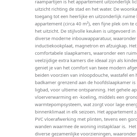
raampartijen is het appartement uitzonderlijk lich
uitzicht richting de stad en het water. De woo
toegang tot een heerlijke en uitzonderlijk ruim
appartement (circa 40 m²), een fijne plek om te
het uitzicht. De stijlvolle keuken is uitgevoerd i
diverse moderne inbouwapparatuur, waaronder e
inductiekookplaat, magnetron en afzuigkap. He
comfortabele slaapkamers, waaronder een ruim
veelzijdige extra kamers die ideaal zijn als kin
geniet je van het comfort van twee modern af
beiden voorzien van inloopdouche, wastafel en
badkamer grenzend aan de hoofdslaapkamer is o
ligbad, voor ultieme ontspanning. Het gehele a
vloerverwarming en -koeling, middels een gro
warmtepompsysteem, wat zorgt voor lage ener
binnenklimaat in elk seizoen. Het appartement z
PVC vloerafwerking met plinten, tevens een gord
wanden waarmee de woning instapklaar is. Het p
diverse gezamenlijke voorzieningen, waaronder e