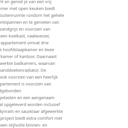
t en geniet je van een vrij
nkamer met open keuken biedt
e buitenruimte rondom het gehele
 ontspannen en te genieten van
n zandgrijs en voorzien van
en koelkast, vaatwasser,
t appartement omvat drie
e hoofdslaapkamer en twee
derkamer of kantoor. Daarnaast
gewerkte badkamers, waarvan
 handdoekenradiator. De
ok voorzien van een heerlijk
ppartement is voorzien van
ndgebonden
gielasten en een aangenaam
al opgeleverd worden inclusief
ijnrails en sausklaar afgewerkte
roject biedt extra comfort met
en stijlvolle binnen- en