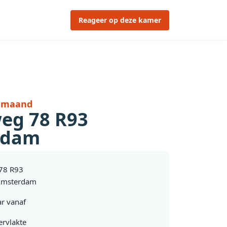
Reageer op deze kamer
r maand
weg 78 R93
rdam
 78 R93
Amsterdam
r vanaf
rvlakte