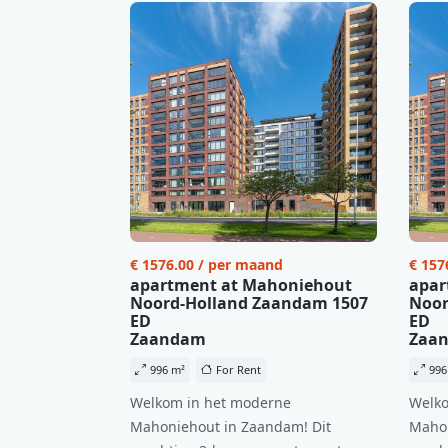
€ 1576.00 / per maand
€ 157
apartment at Mahoniehout
apar
Noord-Holland Zaandam 1507
Noor
ED
ED
Zaandam
Zaa
996 m²
For Rent
996
Welkom in het moderne
Welko
Mahoniehout in Zaandam! Dit
Mahon