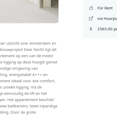
For Rent
via Huurpo
2565.00 p
air uitzicht over Amsterdam en
wbouwproject Dear North ligt dit
rtement op een van de meest
e ligging op deze hoogte geniet
evendige omgeving van
ling, energielabel A+++ en
ement ideaal voor wie comfort,
 unieke ligging. Via de
e eenvoudig de lift en het
gen. Het appartement beschikt
twee badkamers, twee inpandige
lling. Door de grote