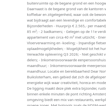
buitenruimte op de begane grond en een hoogw
Daarnaast is de begane grond van de kantoren 
koffiebar en zitgelegenheid, waar ook de bewo
wat bijdraagt aan een levendige en comfortab
Bijzonderheden - Huurprijs € 2.565,- per maand
85 m²; - 2 badkamers; - Gelegen op de 11e verdi
appartement van circa 40 m² met uitzicht; - Ener
Vloerverwarming en -koeling; - Inpandige fietse
oplaadmogelijkheden; - Mogelijkheid tot het hur
Verwachte oplevering Q3 2026; - Niet geschikt v
delers; - Inkomensvoorwaarde eenpersoonshuis
maandhuur; - Inkomensvoorwaarde meerpersoon
maandhuur. Locatie en bereikbaarheid Dear Nort
Buiksloterham, een gebied dat zich de afgelopen
energieke wijk waar creativiteit, horeca en mo
De ligging maakt deze plek extra bijzonder, rusti
binnen enkele minuten de pont richting Amster
omgeving biedt een mix van restaurants, werkple
groene zones. Met hotspots zoals de NDSM-werf 