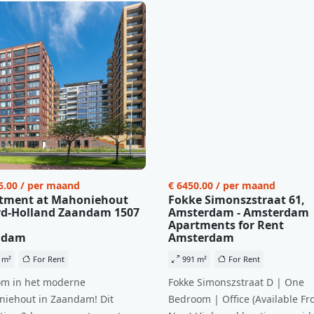
6.00 / per maand
€ 6450.00 / per maand
tment at Mahoniehout
Fokke Simonszstraat 61,
d-Holland Zaandam 1507
Amsterdam - Amsterdam
Apartments for Rent
ndam
Amsterdam
 m²
For Rent
991 m²
For Rent
m in het moderne
Fokke Simonszstraat D | One
iehout in Zaandam! Dit
Bedroom | Office (Available Fr