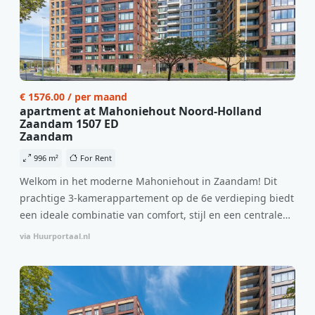
€ 1576.00 / per maand
apartment at Mahoniehout Noord-Holland
Zaandam 1507 ED
Zaandam
996 m²
For Rent
Welkom in het moderne Mahoniehout in Zaandam! Dit
prachtige 3-kamerappartement op de 6e verdieping biedt
een ideale combinatie van comfort, stijl en een centrale
locatie. Met een huurprijs van €1.576 per maand
via Huurportaal.nl
(inclusief BTW) en bijkomende servicekosten van €107,50
per maand is dit een geweldige kans voor professionals
die op zoek zijn naar een woning die direct beschikbaar is
vanaf 1 april 2026. Bij binnenkomst word je verwelkomd