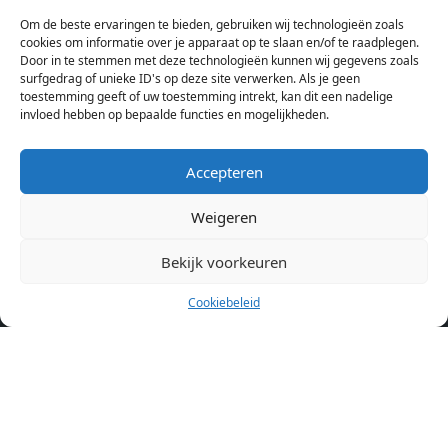
bij verschillende aanbieders het kamer aanbod per stad op.
Om de beste ervaringen te bieden, gebruiken wij technologieën zoals
Hierdoor kan je op één pagina het complete aanbod kamers in
cookies om informatie over je apparaat op te slaan en/of te raadplegen.
Amsterdam bekijken. Voor het meest recente en complete
Door in te stemmen met deze technologieën kunnen wij gegevens zoals
aanbod ben je bij ons een juiste adres. Wij verhuren zelf geen
surfgedrag of unieke ID's op deze site verwerken. Als je geen
toestemming geeft of uw toestemming intrekt, kan dit een nadelige
studentenkamers of appartementen, maar tonen enkel het
invloed hebben op bepaalde functies en mogelijkheden.
aanbod. Staat jouw nieuwe kamer er tussen, meld je dan aan
op de website van de kameraanbieder.
Accepteren
Weigeren
Kamers in andere steden
Kamer huren in Amsterdam
Bekijk voorkeuren
Cookiebeleid
Pagina’s
Home
Blog
Over ons
Cookiebeleid (EU)