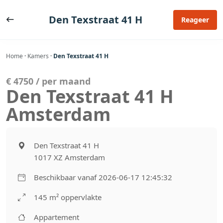
Ga
naar
Den Texstraat 41 H
Reageer
de
inhoud
Home
·
Kamers
·
Den Texstraat 41 H
€ 4750 / per maand
Den Texstraat 41 H
Amsterdam
Den Texstraat 41 H
1017 XZ Amsterdam
Beschikbaar vanaf 2026-06-17 12:45:32
145 m² oppervlakte
Appartement