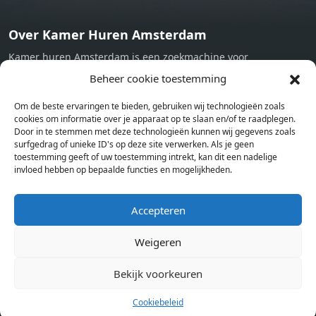
Over Kamer Huren Amsterdam
Kamer huren Amsterdam is een zoekmachine voor
studentenkamers en appartementen in Amsterdam. Wij halen
Beheer cookie toestemming
bij verschillende aanbieders het kamer aanbod per stad op.
Om de beste ervaringen te bieden, gebruiken wij technologieën zoals
Hierdoor kan je op één pagina het complete aanbod kamers in
cookies om informatie over je apparaat op te slaan en/of te raadplegen.
Amsterdam bekijken. Voor het meest recente en complete
Door in te stemmen met deze technologieën kunnen wij gegevens zoals
aanbod ben je bij ons een juiste adres. Wij verhuren zelf geen
surfgedrag of unieke ID's op deze site verwerken. Als je geen
toestemming geeft of uw toestemming intrekt, kan dit een nadelige
studentenkamers of appartementen, maar tonen enkel het
invloed hebben op bepaalde functies en mogelijkheden.
aanbod. Staat jouw nieuwe kamer er tussen, meld je dan aan
op de website van de kameraanbieder.
Accepteren
Weigeren
Kamers in andere steden
Kamer huren in Amsterdam
Bekijk voorkeuren
Cookiebeleid