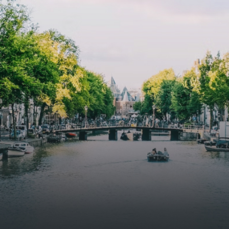
specially designed to attract native birds and
butterflies.The bright residence features an efficient and
functional open floor plan, a unique custom kitchen, a
bathroom and fitted wardrobes. High-grade finishes
include oak flooring (with floor heating), modular led
lighting, exquisitely tailored wall panels and floor-to-
ceiling windows with layered treatments.Notice:
Displayed prices and data are not final, and should be
used for informative purpose only. They are not
contractual or binding. Energy pass This building is not
subject to EnEV. - Flatscreen TV - Hairdryer - Heating -
Towels and sheets - Iron - Hygiene utensils - Washing
machine - Oven - Microwave - Refrigerator - Internet -
Working desk Homelike Code: UBK-396713 Available From:
Now