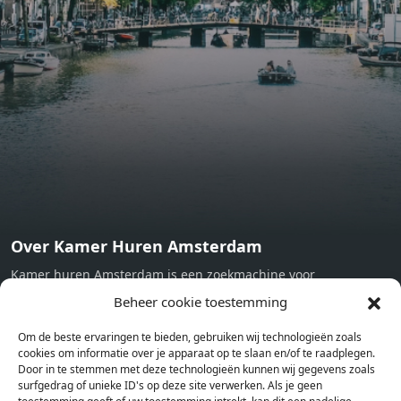
contractual or binding. Energy pass This building is not
subject to EnEV. - Flatscreen TV - Hairdryer - Heating -
Towels and sheets - Iron - Hygiene utensils - Washing
machine - Oven - Microwave - Refrigerator - Internet -
Working desk Homelike Code: UBK-396713 Available From:
Now
Over Kamer Huren Amsterdam
Kamer huren Amsterdam is een zoekmachine voor
studentenkamers en appartementen in Amsterdam. Wij halen
Beheer cookie toestemming
bij verschillende aanbieders het kamer aanbod per stad op.
Om de beste ervaringen te bieden, gebruiken wij technologieën zoals
Hierdoor kan je op één pagina het complete aanbod kamers in
cookies om informatie over je apparaat op te slaan en/of te raadplegen.
Amsterdam bekijken. Voor het meest recente en complete
Door in te stemmen met deze technologieën kunnen wij gegevens zoals
aanbod ben je bij ons een juiste adres. Wij verhuren zelf geen
surfgedrag of unieke ID's op deze site verwerken. Als je geen