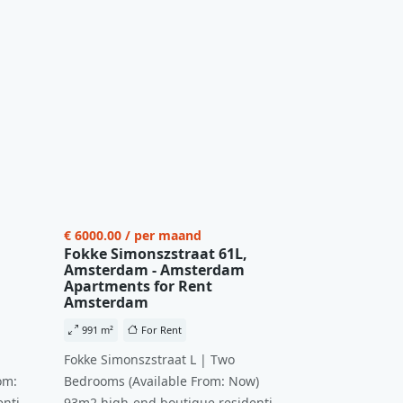
€ 6000.00 / per maand
Fokke Simonszstraat 61L,
Amsterdam - Amsterdam
Apartments for Rent
Amsterdam
991 m²
For Rent
Fokke Simonszstraat L | Two
om:
Bedrooms (Available From: Now)
ntial
93m2 high-end boutique residential