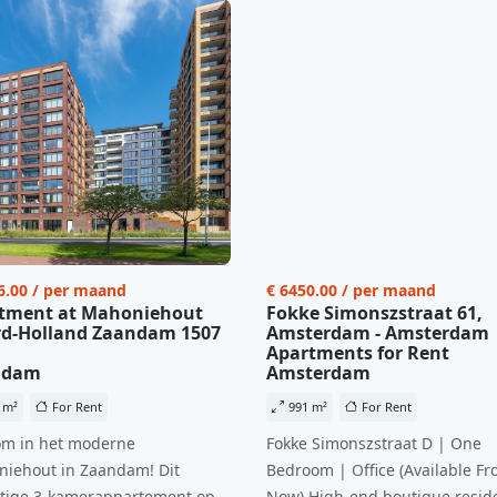
6.00 / per maand
€ 6450.00 / per maand
tment at Mahoniehout
Fokke Simonszstraat 61,
d-Holland Zaandam 1507
Amsterdam - Amsterdam
Apartments for Rent
ndam
Amsterdam
 m²
For Rent
991 m²
For Rent
m in het moderne
Fokke Simonszstraat D | One
iehout in Zaandam! Dit
Bedroom | Office (Available Fr
tige 3-kamerappartement op
Now) High-end boutique reside