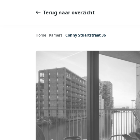
Ga
naar
Terug naar overzicht
de
inhoud
Home
·
Kamers
·
Conny Stuartstraat 36