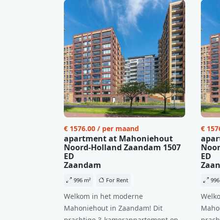
€ 1576.00 / per maand
€ 157
apartment at Mahoniehout
apar
Noord-Holland Zaandam 1507
Noor
ED
ED
Zaandam
Zaa
996 m²
For Rent
996
Welkom in het moderne
Welko
Mahoniehout in Zaandam! Dit
Mahon
prachtige 3-kamerappartement op
prach