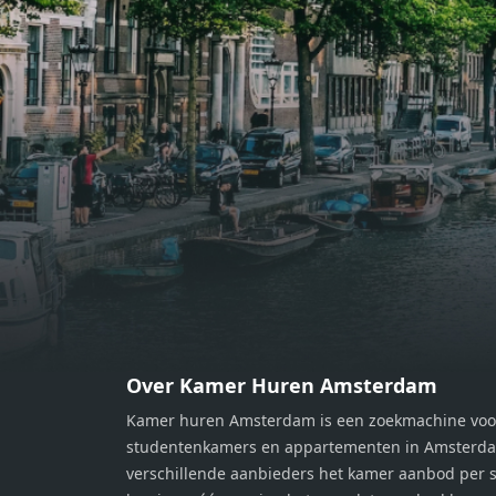
bereiden van heerlijke maaltijden.
berei
Vanuit de woonkamer stap je zo het
Vanui
balkon op, waar je kunt genieten
balko
van een prachtig uitzicht en een
van e
moment van rust. De woning
momen
beschikt over twee comfortabele
besch
slaapkamers van respectievelijk 12,1
slaap
m² en 8 m². Beide kamers bieden tal
m² en
van mogelijkheden, zoals een fijne
van m
werkplek, een logeerkamer of een
werkp
persoonlijke slaapkamer. De
perso
moderne badkamer is voorzien van
moder
een douche en wastafel, en er is een
een d
apart toilet - ideaal voor extra
apart 
gemak en privacy. Gelegen in een
gemak
Over Kamer Huren Amsterdam
rustige, groene omgeving in
rusti
Kamer huren Amsterdam is een zoekmachine voo
Zaandam, bevindt de woning zich
Zaand
studentenkamers en appartementen in Amsterdam
op een perfecte locatie. Winkels,
op ee
verschillende aanbieders het kamer aanbod per s
openbaar vervoer en uitvalswegen
openb