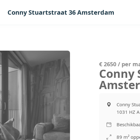
Conny Stuartstraat 36 Amsterdam
€ 2650 / per 
Conny 
Amste
Conny Stua
1031 HZ 
Beschikba
89 m² oppe