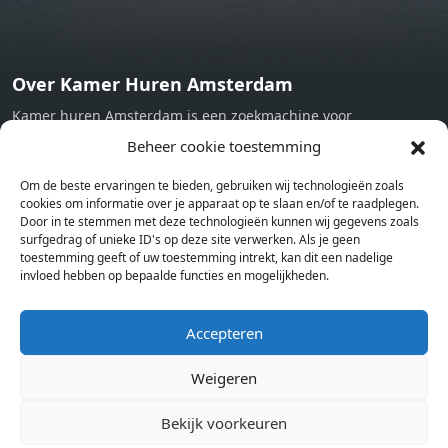
Over Kamer Huren Amsterdam
Kamer huren Amsterdam is een zoekmachine voor
studentenkamers en appartementen in Amsterdam. Wij halen
Beheer cookie toestemming
bij verschillende aanbieders het kamer aanbod per stad op.
Om de beste ervaringen te bieden, gebruiken wij technologieën zoals
Hierdoor kan je op één pagina het complete aanbod kamers in
cookies om informatie over je apparaat op te slaan en/of te raadplegen.
Amsterdam bekijken. Voor het meest recente en complete
Door in te stemmen met deze technologieën kunnen wij gegevens zoals
aanbod ben je bij ons een juiste adres. Wij verhuren zelf geen
surfgedrag of unieke ID's op deze site verwerken. Als je geen
toestemming geeft of uw toestemming intrekt, kan dit een nadelige
studentenkamers of appartementen, maar tonen enkel het
invloed hebben op bepaalde functies en mogelijkheden.
aanbod. Staat jouw nieuwe kamer er tussen, meld je dan aan
op de website van de kameraanbieder.
Accepteren
Weigeren
Kamers in andere steden
Kamer huren in Amsterdam
Bekijk voorkeuren