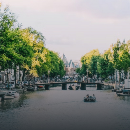
cooling, improved air quality and acoustics, and are
specially designed to attract native birds and
butterflies.The bright residence features an efficient and
functional open floor plan, a unique custom kitchen, a
bathroom and fitted wardrobes. High-grade finishes
include oak flooring (with floor heating), modular led
lighting, exquisitely tailored wall panels and floor-to-
ceiling windows with layered treatments.Notice:
Displayed prices and data are not final, and should be
used for informative purpose only. They are not
contractual or binding. Energy pass This building is not
subject to EnEV. - Flatscreen TV - Hairdryer - Heating -
Towels and sheets - Iron - Hygiene utensils - Washing
machine - Oven - Microwave - Refrigerator - Internet -
Working desk Homelike Code: UBK-396713 Available From:
Now