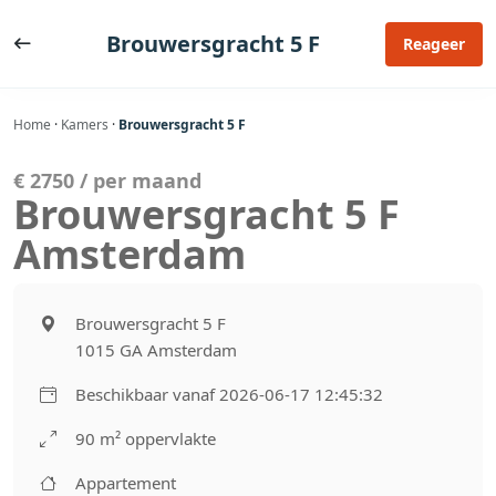
Ga
naar
Brouwersgracht 5 F
Reageer
de
inhoud
Home
·
Kamers
·
Brouwersgracht 5 F
€ 2750 / per maand
Brouwersgracht 5 F
Amsterdam
Brouwersgracht 5 F
1015 GA Amsterdam
Beschikbaar vanaf 2026-06-17 12:45:32
90 m² oppervlakte
Appartement