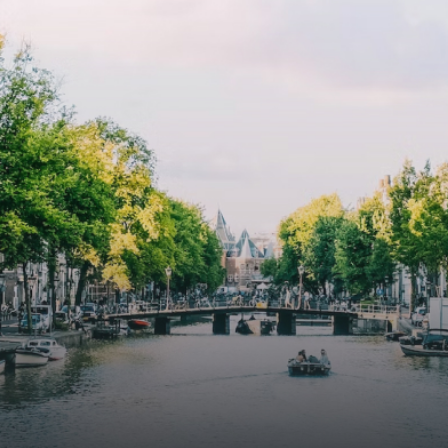
cooling contribute to a healthy indoor environment. The
atriums' seasonal green walls provide natural summer
cooling, improved air quality and acoustics, and are
specially designed to attract native birds and
butterflies.The bright residence features an efficient and
functional open floor plan, a unique custom kitchen, a
bathroom and fitted wardrobes. High-grade finishes
include oak flooring (with floor heating), modular led
lighting, exquisitely tailored wall panels and floor-to-
ceiling windows with layered treatments.Notice:
Displayed prices and data are not final, and should be
used for informative purpose only. They are not
contractual or binding. Energy pass This building is not
subject to EnEV. - Flatscreen TV - Hairdryer - Heating -
Towels and sheets - Iron - Hygiene utensils - Washing
machine - Oven - Microwave - Refrigerator - Internet -
Working desk Homelike Code: UBK-396713 Available From:
Now