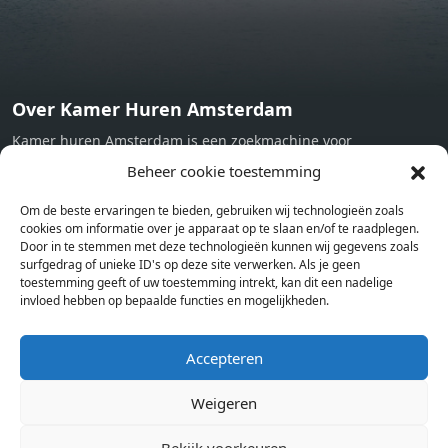
Over Kamer Huren Amsterdam
Kamer huren Amsterdam is een zoekmachine voor
studentenkamers en appartementen in Amsterdam. Wij halen
Beheer cookie toestemming
bij verschillende aanbieders het kamer aanbod per stad op.
Om de beste ervaringen te bieden, gebruiken wij technologieën zoals
Hierdoor kan je op één pagina het complete aanbod kamers in
cookies om informatie over je apparaat op te slaan en/of te raadplegen.
Amsterdam bekijken. Voor het meest recente en complete
Door in te stemmen met deze technologieën kunnen wij gegevens zoals
aanbod ben je bij ons een juiste adres. Wij verhuren zelf geen
surfgedrag of unieke ID's op deze site verwerken. Als je geen
toestemming geeft of uw toestemming intrekt, kan dit een nadelige
studentenkamers of appartementen, maar tonen enkel het
invloed hebben op bepaalde functies en mogelijkheden.
aanbod. Staat jouw nieuwe kamer er tussen, meld je dan aan
op de website van de kameraanbieder.
Accepteren
Weigeren
Kamers in andere steden
Kamer huren in Amsterdam
Bekijk voorkeuren