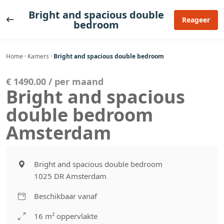
Ga
Bright and spacious double
naar
Reageer
bedroom
de
inhoud
Home
·
Kamers
·
Bright and spacious double bedroom
€ 1490.00 / per maand
Bright and spacious
double bedroom
Amsterdam
Bright and spacious double bedroom
1025 DR Amsterdam
Beschikbaar vanaf
16 m² oppervlakte