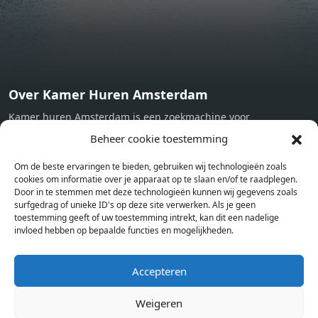
Over Kamer Huren Amsterdam
Kamer huren Amsterdam is een zoekmachine voor
studentenkamers en appartementen in Amsterdam. Wij halen
Beheer cookie toestemming
bij verschillende aanbieders het kamer aanbod per stad op.
Om de beste ervaringen te bieden, gebruiken wij technologieën zoals
Hierdoor kan je op één pagina het complete aanbod kamers in
cookies om informatie over je apparaat op te slaan en/of te raadplegen.
Amsterdam bekijken. Voor het meest recente en complete
Door in te stemmen met deze technologieën kunnen wij gegevens zoals
aanbod ben je bij ons een juiste adres. Wij verhuren zelf geen
surfgedrag of unieke ID's op deze site verwerken. Als je geen
toestemming geeft of uw toestemming intrekt, kan dit een nadelige
studentenkamers of appartementen, maar tonen enkel het
invloed hebben op bepaalde functies en mogelijkheden.
aanbod. Staat jouw nieuwe kamer er tussen, meld je dan aan
op de website van de kameraanbieder.
Accepteren
Weigeren
Kamers in andere steden