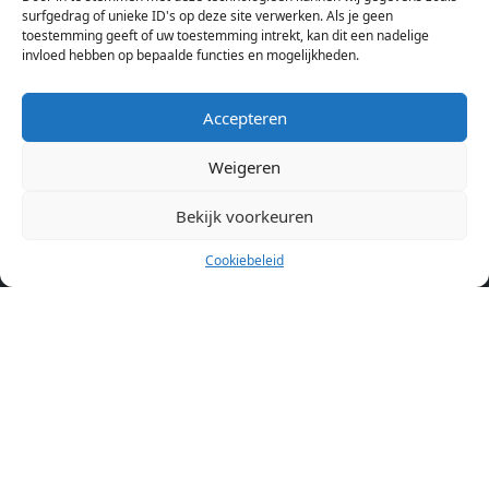
aanbod ben je bij ons een juiste adres. Wij verhuren zelf geen
surfgedrag of unieke ID's op deze site verwerken. Als je geen
toestemming geeft of uw toestemming intrekt, kan dit een nadelige
studentenkamers of appartementen, maar tonen enkel het
invloed hebben op bepaalde functies en mogelijkheden.
aanbod. Staat jouw nieuwe kamer er tussen, meld je dan aan
op de website van de kameraanbieder.
Accepteren
Weigeren
Kamers in andere steden
Kamer huren in Amsterdam
Bekijk voorkeuren
Cookiebeleid
Pagina’s
Home
Blog
Over ons
Cookiebeleid (EU)