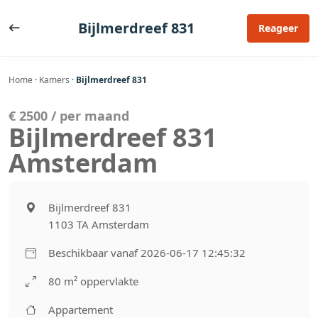
Ga
naar
Bijlmerdreef 831
Reageer
de
inhoud
Home
·
Kamers
·
Bijlmerdreef 831
€ 2500 / per maand
Bijlmerdreef 831
Amsterdam
Bijlmerdreef 831
1103 TA Amsterdam
Beschikbaar vanaf 2026-06-17 12:45:32
80 m² oppervlakte
Appartement