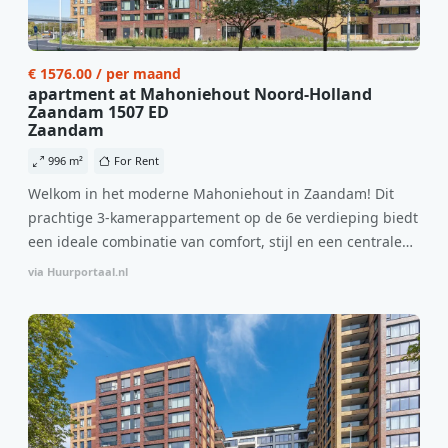
€ 1576.00 / per maand
apartment at Mahoniehout Noord-Holland
Zaandam 1507 ED
Zaandam
996 m²
For Rent
Welkom in het moderne Mahoniehout in Zaandam! Dit
prachtige 3-kamerappartement op de 6e verdieping biedt
een ideale combinatie van comfort, stijl en een centrale
locatie. Met een huurprijs van €1.576 per maand
via Huurportaal.nl
(inclusief BTW) en bijkomende servicekosten van €107,50
per maand is dit een geweldige kans voor professionals
die op zoek zijn naar een woning die direct beschikbaar is
vanaf 1 april 2026. Bij binnenkomst word je verwelkomd
in een ruime woonkamer met open keuken, samen goed
voor 44 m² aan leefruimte. De lichte woonkamer biedt
genoeg ruimte voor een gezellige zithoek én een stijlvolle