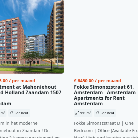
6.00 / per maand
€ 6450.00 / per maand
tment at Mahoniehout
Fokke Simonszstraat 61,
d-Holland Zaandam 1507
Amsterdam - Amsterdam
Apartments for Rent
ndam
Amsterdam
 m²
For Rent
991 m²
For Rent
m in het moderne
Fokke Simonszstraat D | One
iehout in Zaandam! Dit
Bedroom | Office (Available Fr
tige 3-kamerappartement op
Now) High-end boutique reside