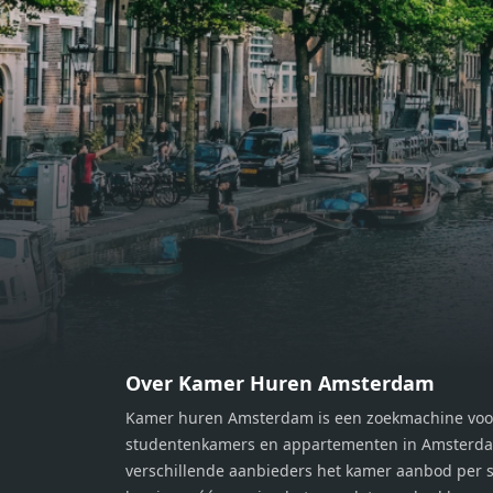
bereiden van heerlijke maaltijden.
berei
Vanuit de woonkamer stap je zo het
Vanui
balkon op, waar je kunt genieten
balko
van een prachtig uitzicht en een
van e
moment van rust. De woning
momen
beschikt over twee comfortabele
besch
slaapkamers van respectievelijk 12,1
slaap
m² en 8 m². Beide kamers bieden tal
m² en
van mogelijkheden, zoals een fijne
van m
werkplek, een logeerkamer of een
werkp
persoonlijke slaapkamer. De
perso
moderne badkamer is voorzien van
moder
een douche en wastafel, en er is een
een d
apart toilet - ideaal voor extra
apart 
gemak en privacy. Gelegen in een
gemak
Over Kamer Huren Amsterdam
rustige, groene omgeving in
rusti
Kamer huren Amsterdam is een zoekmachine voo
Zaandam, bevindt de woning zich
Zaand
studentenkamers en appartementen in Amsterdam
op een perfecte locatie. Winkels,
op ee
verschillende aanbieders het kamer aanbod per s
openbaar vervoer en uitvalswegen
openb