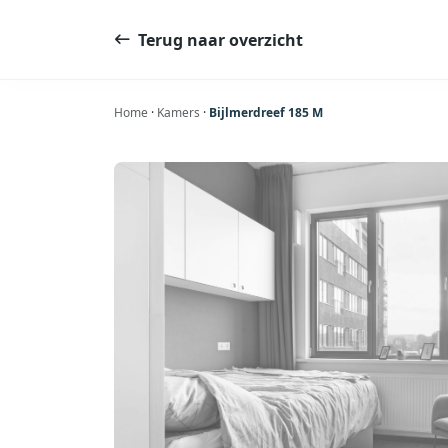
Ga
naar
Terug naar overzicht
de
inhoud
Home
·
Kamers
·
Bijlmerdreef 185 M