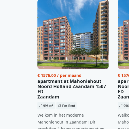
€ 1576.00 / per maand
€ 157
apartment at Mahoniehout
apar
Noord-Holland Zaandam 1507
Noor
ED
ED
Zaandam
Zaa
996 m²
For Rent
996
Welkom in het moderne
Welko
Mahoniehout in Zaandam! Dit
Mahon
prachtige 3-kamerappartement op
prach