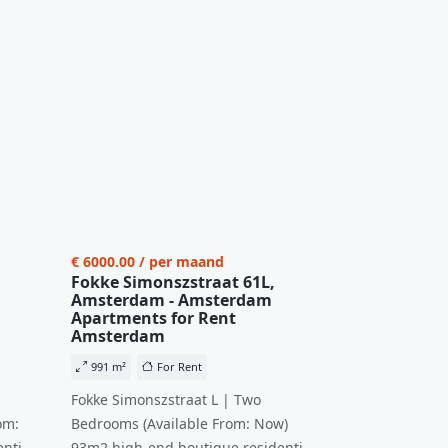
€ 6000.00 / per maand
Fokke Simonszstraat 61L,
Amsterdam - Amsterdam
Apartments for Rent
Amsterdam
991 m²
For Rent
Fokke Simonszstraat L | Two
om:
Bedrooms (Available From: Now)
ntial
93m2 high-end boutique residential