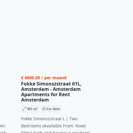
€ 6000.00 / per maand
Fokke Simonszstraat 61L,
Amsterdam - Amsterdam
Apartments for Rent
Amsterdam
991 m²
For Rent
Fokke Simonszstraat L | Two
om:
Bedrooms (Available From: Now)
ntial
93m2 high-end boutique residential