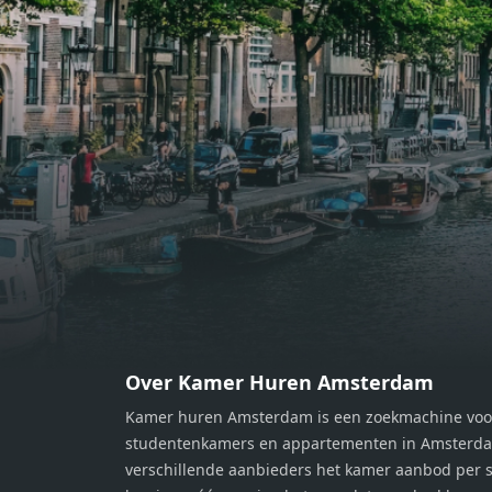
bereiden van heerlijke maaltijden.
berei
Vanuit de woonkamer stap je zo het
Vanui
balkon op, waar je kunt genieten
balko
van een prachtig uitzicht en een
van e
moment van rust. De woning
momen
beschikt over twee comfortabele
besch
slaapkamers van respectievelijk 12,1
slaap
m² en 8 m². Beide kamers bieden tal
m² en
van mogelijkheden, zoals een fijne
van m
werkplek, een logeerkamer of een
werkp
persoonlijke slaapkamer. De
perso
moderne badkamer is voorzien van
moder
een douche en wastafel, en er is een
een d
apart toilet - ideaal voor extra
apart 
gemak en privacy. Gelegen in een
gemak
Over Kamer Huren Amsterdam
rustige, groene omgeving in
rusti
Kamer huren Amsterdam is een zoekmachine voo
Zaandam, bevindt de woning zich
Zaand
studentenkamers en appartementen in Amsterdam
op een perfecte locatie. Winkels,
op ee
verschillende aanbieders het kamer aanbod per s
openbaar vervoer en uitvalswegen
openb