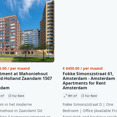
6.00 / per maand
€ 6450.00 / per maand
tment at Mahoniehout
Fokke Simonszstraat 61,
d-Holland Zaandam 1507
Amsterdam - Amsterdam
Apartments for Rent
ndam
Amsterdam
 m²
For Rent
991 m²
For Rent
m in het moderne
Fokke Simonszstraat D | One
iehout in Zaandam! Dit
Bedroom | Office (Available Fr
tige 3-kamerappartement op
Now) High-end boutique reside