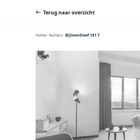
Ga
naar
Terug naar overzicht
de
inhoud
Home
·
Kamers
·
Bijlmerdreef 181 T