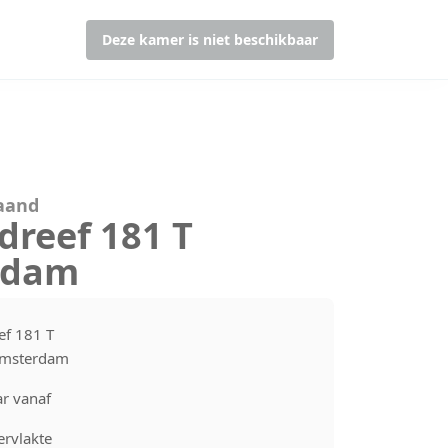
Deze kamer is niet beschikbaar
maand
dreef 181 T
rdam
ef 181 T
Amsterdam
r vanaf
rvlakte