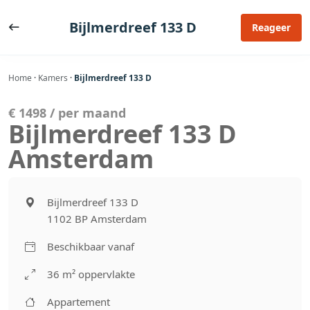
Ga
naar
Bijlmerdreef 133 D
Reageer
de
inhoud
Home
·
Kamers
·
Bijlmerdreef 133 D
€ 1498 / per maand
Bijlmerdreef 133 D
Amsterdam
Bijlmerdreef 133 D
1102 BP Amsterdam
Beschikbaar vanaf
36 m² oppervlakte
Appartement