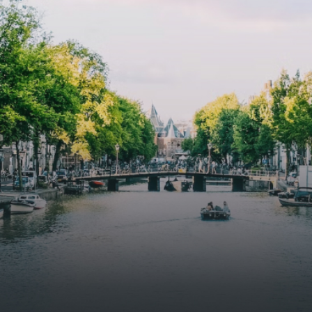
specially designed to attract native birds and
butterflies.The bright residence features an efficient and
functional open floor plan, a unique custom kitchen, a
bathroom and fitted wardrobes. High-grade finishes
include oak flooring (with floor heating), modular led
lighting, exquisitely tailored wall panels and floor-to-
ceiling windows with layered treatments.Notice:
Displayed prices and data are not final, and should be
used for informative purpose only. They are not
contractual or binding. Energy pass This building is not
subject to EnEV. - Flatscreen TV - Hairdryer - Heating -
Towels and sheets - Iron - Hygiene utensils - Washing
machine - Oven - Microwave - Refrigerator - Internet -
Working desk Homelike Code: UBK-396713 Available From:
Now