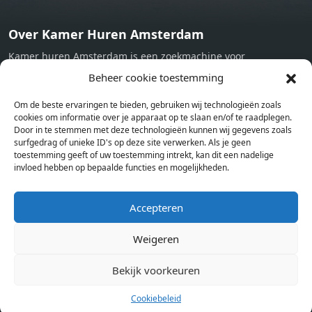
Over Kamer Huren Amsterdam
Kamer huren Amsterdam is een zoekmachine voor
studentenkamers en appartementen in Amsterdam. Wij halen
Beheer cookie toestemming
bij verschillende aanbieders het kamer aanbod per stad op.
Om de beste ervaringen te bieden, gebruiken wij technologieën zoals
Hierdoor kan je op één pagina het complete aanbod kamers in
cookies om informatie over je apparaat op te slaan en/of te raadplegen.
Amsterdam bekijken. Voor het meest recente en complete
Door in te stemmen met deze technologieën kunnen wij gegevens zoals
aanbod ben je bij ons een juiste adres. Wij verhuren zelf geen
surfgedrag of unieke ID's op deze site verwerken. Als je geen
toestemming geeft of uw toestemming intrekt, kan dit een nadelige
studentenkamers of appartementen, maar tonen enkel het
invloed hebben op bepaalde functies en mogelijkheden.
aanbod. Staat jouw nieuwe kamer er tussen, meld je dan aan
op de website van de kameraanbieder.
Accepteren
Weigeren
Kamers in andere steden
Kamer huren in Amsterdam
Bekijk voorkeuren
Cookiebeleid