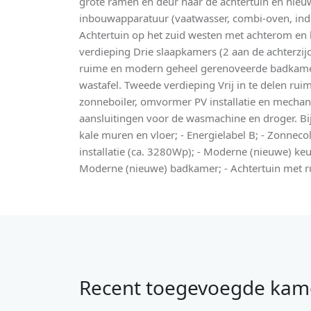
grote ramen en deur naar de achtertuin en ni
inbouwapparatuur (vaatwasser, combi-oven, indu
Achtertuin op het zuid westen met achterom en b
verdieping Drie slaapkamers (2 aan de achterzij
ruime en modern geheel gerenoveerde badkamer
wastafel. Tweede verdieping Vrij in te delen ruimt
zonneboiler, omvormer PV installatie en mechani
aansluitingen voor de wasmachine en droger. B
kale muren en vloer; - Energielabel B; - Zonnecoll
installatie (ca. 3280Wp); - Moderne (nieuwe) k
Moderne (nieuwe) badkamer; - Achtertuin met r
Recent toegevoegde kam