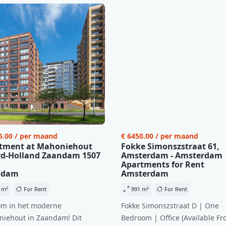
6.00 / per maand
€ 6450.00 / per maand
tment at Mahoniehout
Fokke Simonszstraat 61,
d-Holland Zaandam 1507
Amsterdam - Amsterdam
Apartments for Rent
ndam
Amsterdam
 m²
For Rent
991 m²
For Rent
m in het moderne
Fokke Simonszstraat D | One
iehout in Zaandam! Dit
Bedroom | Office (Available Fr