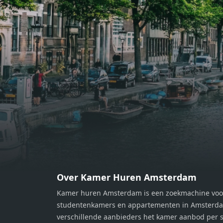
bereiden van heerlijke maaltijden.
berei
Vanuit de woonkamer stap je zo het
Vanui
balkon op, waar je kunt genieten
balko
van een prachtig uitzicht en een
van e
moment van rust. De woning
momen
beschikt over twee comfortabele
besch
slaapkamers van respectievelijk 12,1
slaap
m² en 8 m². Beide kamers bieden tal
m² en
van mogelijkheden, zoals een fijne
van m
werkplek, een logeerkamer of een
werkp
persoonlijke slaapkamer. De
perso
moderne badkamer is voorzien van
moder
een douche en wastafel, en er is een
een d
apart toilet - ideaal voor extra
apart 
gemak en privacy. Gelegen in een
gemak
Over Kamer Huren Amsterdam
rustige, groene omgeving in
rusti
Kamer huren Amsterdam is een zoekmachine voo
Zaandam, bevindt de woning zich
Zaand
studentenkamers en appartementen in Amsterdam
op een perfecte locatie. Winkels,
op ee
verschillende aanbieders het kamer aanbod per s
openbaar vervoer en uitvalswegen
openb