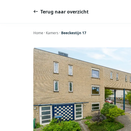
Ga
naar
Terug naar overzicht
de
inhoud
Home
·
Kamers
·
Beeckestijn 17