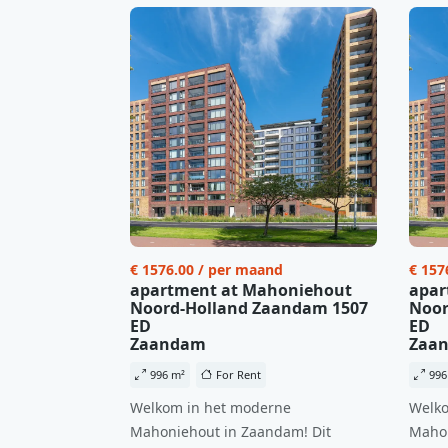
€ 1576.00 / per maand
€ 157
apartment at Mahoniehout
apar
Noord-Holland Zaandam 1507
Noor
ED
ED
Zaandam
Zaa
996 m²
For Rent
996
Welkom in het moderne
Welko
Mahoniehout in Zaandam! Dit
Mahon