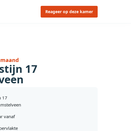
Reageer op deze kamer
r maand
tijn 17
veen
n 17
mstelveen
r vanaf
pervlakte