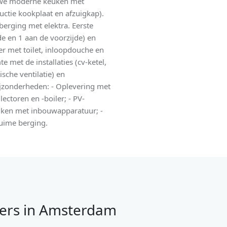
euwe moderne keuken met
ctie kookplaat en afzuigkap).
erging met elektra. Eerste
de en 1 aan de voorzijde) en
 met toilet, inloopdouche en
e met de installaties (cv-ketel,
sche ventilatie) en
ijzonderheden: - Oplevering met
ectoren en -boiler; - PV-
euken met inbouwapparatuur; -
uime berging.
ers in Amsterdam