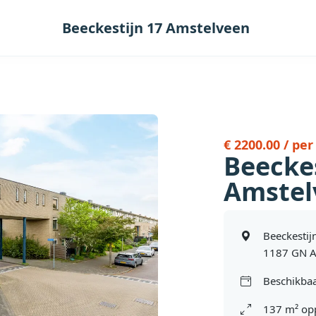
Beeckestijn 17 Amstelveen
€ 2200.00 / pe
Beeckes
Amstel
Beeckestij
1187 GN A
Beschikbaa
137 m² op