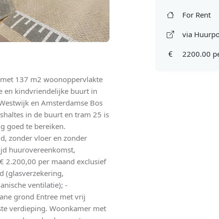
For Rent
via Huurpo
2200.00 p
k met 137 m2 woonoppervlakte
e en kindvriendelijke buurt in
 Westwijk en Amsterdamse Bos
shaltes in de buurt en tram 25 is
g goed te bereiken.
d, zonder vloer en zonder
tijd huurovereenkomst,
€ 2.200,00 per maand exclusief
d (glasverzekering,
ische ventilatie); -
ane grond Entree met vrij
rste verdieping. Woonkamer met