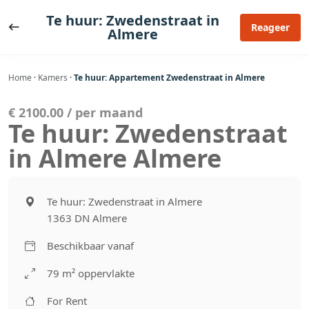
Ga
Te huur: Zwedenstraat in
naar
Reageer
Almere
de
inhoud
Home
·
Kamers
·
Te huur: Appartement Zwedenstraat in Almere
€ 2100.00 / per maand
Te huur: Zwedenstraat
in Almere Almere
Te huur: Zwedenstraat in Almere
1363 DN Almere
Beschikbaar vanaf
79 m² oppervlakte
For Rent