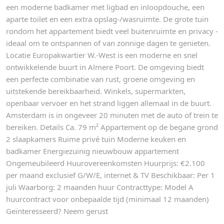
een moderne badkamer met ligbad en inloopdouche, een
aparte toilet en een extra opslag-/wasruimte. De grote tuin
rondom het appartement biedt veel buitenruimte en privacy -
ideaal om te ontspannen of van zonnige dagen te genieten.
Locatie Europakwartier W.-West is een moderne en snel
ontwikkelende buurt in Almere Poort. De omgeving biedt
een perfecte combinatie van rust, groene omgeving en
uitstekende bereikbaarheid. Winkels, supermarkten,
openbaar vervoer en het strand liggen allemaal in de buurt.
Amsterdam is in ongeveer 20 minuten met de auto of trein te
bereiken. Details Ca. 79 m² Appartement op de begane grond
2 slaapkamers Ruime privé tuin Moderne keuken en
badkamer Energiezuinig nieuwbouw appartement
Ongemeubileerd Huurovereenkomsten Huurprijs: €2.100
per maand exclusief G/W/E, internet & TV Beschikbaar: Per 1
juli Waarborg: 2 maanden huur Contracttype: Model A
huurcontract voor onbepaalde tijd (minimaal 12 maanden)
Geïnteresseerd? Neem gerust