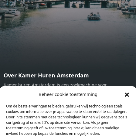
subject to EnEV. - Flatscreen TV - Hairdryer - Heating -
Towels and sheets - Iron - Hygiene utensils - Washing
machine - Oven - Microwave - Refrigerator - Internet -
Working desk Homelike Code: UBK-396713 Available From:
Now
Over Kamer Huren Amsterdam
Kamer huren Amsterdam is een zoekmachine voor
studentenkamers en appartementen in Amsterdam. Wij halen
Beheer cookie toestemming
bij verschillende aanbieders het kamer aanbod per stad op.
Om de beste ervaringen te bieden, gebruiken wij technologieën zoals
Hierdoor kan je op één pagina het complete aanbod kamers in
cookies om informatie over je apparaat op te slaan en/of te raadplegen.
Amsterdam bekijken. Voor het meest recente en complete
Door in te stemmen met deze technologieën kunnen wij gegevens zoals
aanbod ben je bij ons een juiste adres. Wij verhuren zelf geen
surfgedrag of unieke ID's op deze site verwerken. Als je geen
toestemming geeft of uw toestemming intrekt, kan dit een nadelige
studentenkamers of appartementen, maar tonen enkel het
invloed hebben op bepaalde functies en mogelijkheden.
aanbod. Staat jouw nieuwe kamer er tussen, meld je dan aan