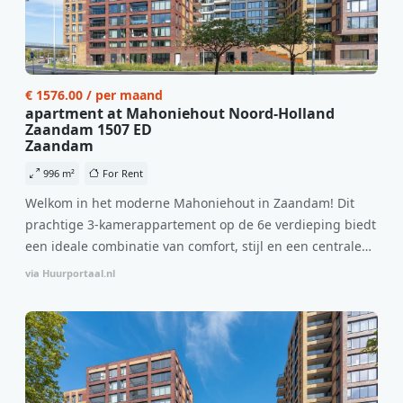
€ 1576.00 / per maand
apartment at Mahoniehout Noord-Holland
Zaandam 1507 ED
Zaandam
996 m²
For Rent
Welkom in het moderne Mahoniehout in Zaandam! Dit
prachtige 3-kamerappartement op de 6e verdieping biedt
een ideale combinatie van comfort, stijl en een centrale
locatie. Met een huurprijs van €1.576 per maand
via Huurportaal.nl
(inclusief BTW) en bijkomende servicekosten van €107,50
per maand is dit een geweldige kans voor professionals
die op zoek zijn naar een woning die direct beschikbaar is
vanaf 1 april 2026. Bij binnenkomst word je verwelkomd
in een ruime woonkamer met open keuken, samen goed
voor 44 m² aan leefruimte. De lichte woonkamer biedt