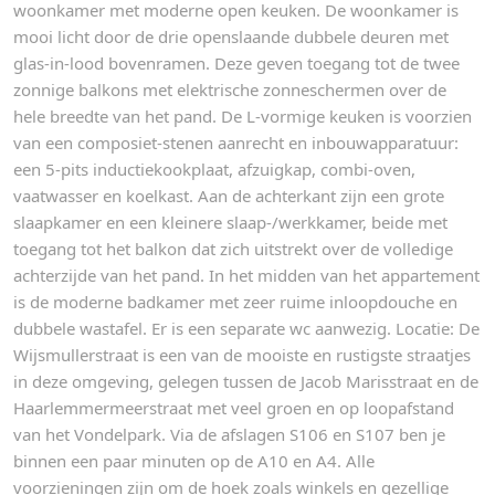
woonkamer met moderne open keuken. De woonkamer is
mooi licht door de drie openslaande dubbele deuren met
glas-in-lood bovenramen. Deze geven toegang tot de twee
zonnige balkons met elektrische zonneschermen over de
hele breedte van het pand. De L-vormige keuken is voorzien
van een composiet-stenen aanrecht en inbouwapparatuur:
een 5-pits inductiekookplaat, afzuigkap, combi-oven,
vaatwasser en koelkast. Aan de achterkant zijn een grote
slaapkamer en een kleinere slaap-/werkkamer, beide met
toegang tot het balkon dat zich uitstrekt over de volledige
achterzijde van het pand. In het midden van het appartement
is de moderne badkamer met zeer ruime inloopdouche en
dubbele wastafel. Er is een separate wc aanwezig. Locatie: De
Wijsmullerstraat is een van de mooiste en rustigste straatjes
in deze omgeving, gelegen tussen de Jacob Marisstraat en de
Haarlemmermeerstraat met veel groen en op loopafstand
van het Vondelpark. Via de afslagen S106 en S107 ben je
binnen een paar minuten op de A10 en A4. Alle
voorzieningen zijn om de hoek zoals winkels en gezellige