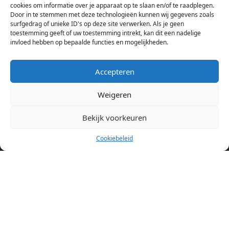
cookies om informatie over je apparaat op te slaan en/of te raadplegen.
Amsterdam bekijken. Voor het meest recente en complete
Door in te stemmen met deze technologieën kunnen wij gegevens zoals
aanbod ben je bij ons een juiste adres. Wij verhuren zelf geen
surfgedrag of unieke ID's op deze site verwerken. Als je geen
toestemming geeft of uw toestemming intrekt, kan dit een nadelige
studentenkamers of appartementen, maar tonen enkel het
invloed hebben op bepaalde functies en mogelijkheden.
aanbod. Staat jouw nieuwe kamer er tussen, meld je dan aan
op de website van de kameraanbieder.
Accepteren
Weigeren
Kamers in andere steden
Kamer huren in Amsterdam
Bekijk voorkeuren
Cookiebeleid
Pagina’s
Home
Blog
Over ons
Cookiebeleid (EU)