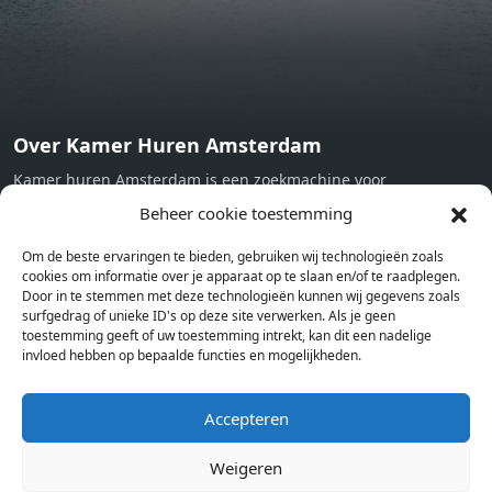
Over Kamer Huren Amsterdam
Kamer huren Amsterdam is een zoekmachine voor
studentenkamers en appartementen in Amsterdam. Wij halen
Beheer cookie toestemming
bij verschillende aanbieders het kamer aanbod per stad op.
Om de beste ervaringen te bieden, gebruiken wij technologieën zoals
Hierdoor kan je op één pagina het complete aanbod kamers in
cookies om informatie over je apparaat op te slaan en/of te raadplegen.
Amsterdam bekijken. Voor het meest recente en complete
Door in te stemmen met deze technologieën kunnen wij gegevens zoals
aanbod ben je bij ons een juiste adres. Wij verhuren zelf geen
surfgedrag of unieke ID's op deze site verwerken. Als je geen
toestemming geeft of uw toestemming intrekt, kan dit een nadelige
studentenkamers of appartementen, maar tonen enkel het
invloed hebben op bepaalde functies en mogelijkheden.
aanbod. Staat jouw nieuwe kamer er tussen, meld je dan aan
op de website van de kameraanbieder.
Accepteren
Weigeren
Kamers in andere steden