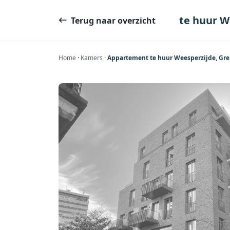
Ga
naar
te huur W
Terug naar overzicht
de
inhoud
Home
·
Kamers
·
Appartement te huur Weesperzijde, Gre