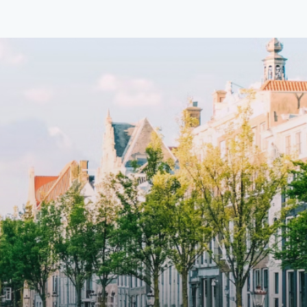
d
boutique residential complex in the
cial
Weteringbuurt. The fully furnished,
fitted
93m2, ready-to-live, contemporary
s
apartments with separate private
storage and secure bicycle parking
with an elegant lobby with an
and
elevator and green communal
ayered
spaces.The building incorporates
ue
solar panels to generate energy
supply. The windows have solar
shed,
control glazing, and the apartments
have climate control driven by a
ate
thermal energy storage system.
rking
Underfloor heating and cooling
contribute to a healthy indoor
environment. The atriums' seasonal
tes
green walls provide natural summer
gy
cooling, improved air quality and
r
acoustics, and are specially