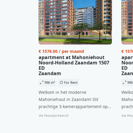
€ 1576.00 / per maand
€ 157
apartment at Mahoniehout
apar
Noord-Holland Zaandam 1507
Noor
ED
ED
Zaandam
Zaa
996 m²
For Rent
996
Welkom in het moderne
Welko
Mahoniehout in Zaandam! Dit
Mahon
prachtige 3-kamerappartement op
prach
de 6e verdieping biedt een ideale
de 6e
via Huurportaal.nl
via Huu
combinatie van comfort, stijl en een
combi
centrale locatie. Met een huurprijs
centr