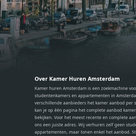
moment van rust. De woning
momen
beschikt over twee comfortabele
besch
slaapkamers van respectievelijk 12,1
slaap
m² en 8 m². Beide kamers bieden tal
m² en
van mogelijkheden, zoals een fijne
van m
werkplek, een logeerkamer of een
werkp
persoonlijke slaapkamer. De
perso
moderne badkamer is voorzien van
moder
een douche en wastafel, en er is een
een d
apart toilet - ideaal voor extra
apart 
gemak en privacy. Gelegen in een
gemak
Over Kamer Huren Amsterdam
rustige, groene omgeving in
rusti
Kamer huren Amsterdam is een zoekmachine voo
Zaandam, bevindt de woning zich
Zaand
studentenkamers en appartementen in Amsterdam
op een perfecte locatie. Winkels,
op ee
verschillende aanbieders het kamer aanbod per s
openbaar vervoer en uitvalswegen
openb
kan je op één pagina het complete aanbod kame
naar Amsterdam zijn allemaal
naar 
bekijken. Voor het meest recente en complete aan
binnen handbereik. Bovendien
binne
ons een juiste adres. Wij verhuren zelf geen stu
geniet je hier van de unieke
genie
appartementen, maar tonen enkel het aanbod. S
combinatie van stedelijke
combi