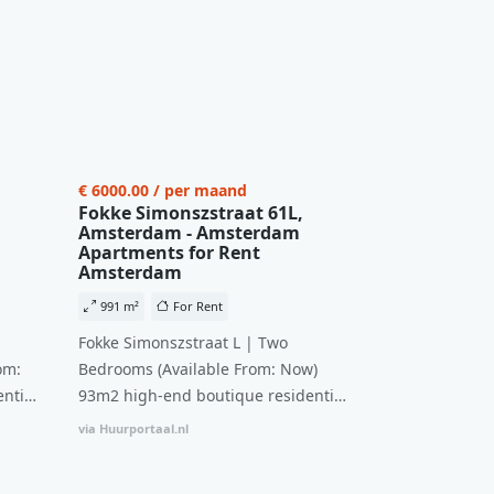
€ 6000.00 / per maand
Fokke Simonszstraat 61L,
Amsterdam - Amsterdam
Apartments for Rent
Amsterdam
991 m²
For Rent
Fokke Simonszstraat L | Two
om:
Bedrooms (Available From: Now)
ntial
93m2 high-end boutique residential
n
complex in De Pijp feautring an
via Huurportaal.nl
ccesss
open floor plan and elevator acesss
ght
with open living space A high-end