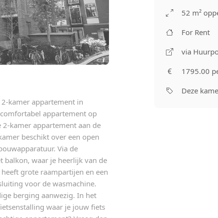
52 m² oppe
For Rent
via Huurpo
1795.00 p
Deze kamer
xe 2-kamer appartement in
 comfortabel appartement op
lle 2-kamer appartement aan de
nkamer beschikt over een open
nbouwapparatuur. Via de
 balkon, waar je heerlijk van de
 heeft grote raampartijen en een
sluiting voor de wasmachine.
dige berging aanwezig. In het
tsenstalling waar je jouw fiets