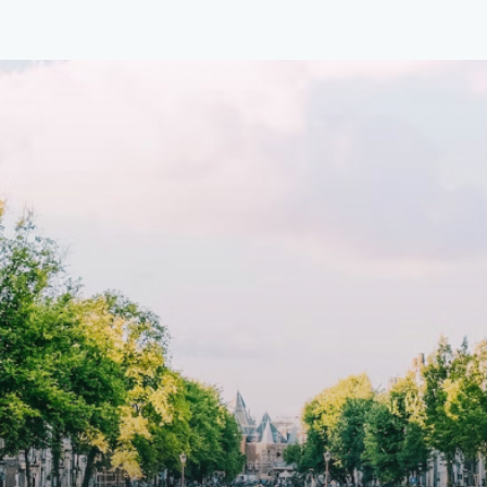
1.576 per maand (inclusief
residence features efficient an
en bijkomende servicekosten
functional open floor plan, spe
107,50 per maand is dit een
custom kitchen, bathroom and 
dige kans voor professionals
wardrobes. High-grade finishe
p zoek zijn naar een woning die
include oak flooring (with floor
t beschikbaar is vanaf 1 april
heating), modular led lighting,
e
exquisite tailored wall panels 
lkomd in een ruime
floor to ceiling windows with l
amer met open keuken,
treatments.A high-end boutiq
 goed voor 44 m² aan
residential complex in the
uimte. De lichte woonkamer
Weteringbuurt. The fully furni
 genoeg ruimte voor een
ready-to-live, contemporary
ige zithoek én een stijlvolle
apartments with separate priv
ek. De keuken is van alle
storage and secure bicycle pa
ken voorzien, perfect voor het
with an elegant lobby with an
den van heerlijke maaltijden.
elevator and green communal
t de woonkamer stap je zo het
spaces.The building incorpora
n op, waar je kunt genieten
solar panels to generate ener
en prachtig uitzicht en een
supply. The windows have sola