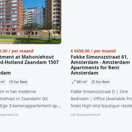
6.00 / per maand
€ 6450.00 / per maand
tment at Mahoniehout
Fokke Simonszstraat 61,
d-Holland Zaandam 1507
Amsterdam - Amsterdam
Apartments for Rent
ndam
Amsterdam
 m²
For Rent
991 m²
For Rent
m in het moderne
Fokke Simonszstraat D | One
iehout in Zaandam! Dit
Bedroom | Office (Available Fr
tige 3-kamerappartement op
Now) High-end boutique reside
 verdieping biedt een ideale
complex in De Pijp feautring a
rportaal.nl
via Huurportaal.nl
natie van comfort, stijl en een
open floor plan and elevator a
ale locatie. Met een huurprijs
with open living space The bri