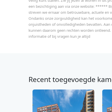
veilig kunt stallen. Zie jij jezelf al wonen in di
een bezichtiging aan via onze website: ******
streven we ernaar om betrouwbare, actuele en vo
Ondanks onze zorgvuldigheid kan het voorkome
onjuistheden of onvolledigheden bevatten. Aan
kunnen daarom geen rechten worden ontleend. 
informatie of bij vragen kun je altijd
Recent toegevoegde kam