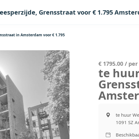
eesperzijde, Grensstraat voor € 1.795 Amste
nsstraat in Amsterdam voor € 1.795
€ 1795.00 / pe
te huur
Grensst
Amste
te huur We
1091 SZ 
Beschikbaa