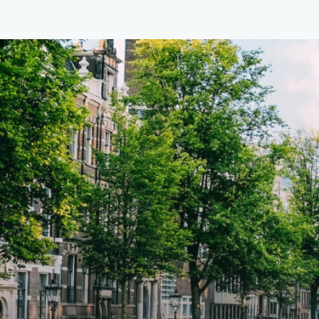
van €1.576 per maand (inclusief
van €
BTW) en bijkomende servicekosten
BTW) 
van €107,50 per maand is dit een
van €
geweldige kans voor professionals
gewel
die op zoek zijn naar een woning die
die o
direct beschikbaar is vanaf 1 april
direc
2026. Bij binnenkomst word je
2026. Bij binnenkomst word j
verwelkomd in een ruime
verwe
woonkamer met open keuken,
woonk
samen goed voor 44 m² aan
samen
leefruimte. De lichte woonkamer
leefr
biedt genoeg ruimte voor een
biedt
gezellige zithoek én een stijlvolle
gezell
eethoek. De keuken is van alle
eetho
gemakken voorzien, perfect voor het
gemak
bereiden van heerlijke maaltijden.
berei
Vanuit de woonkamer stap je zo het
Vanui
balkon op, waar je kunt genieten
balko
van een prachtig uitzicht en een
van e