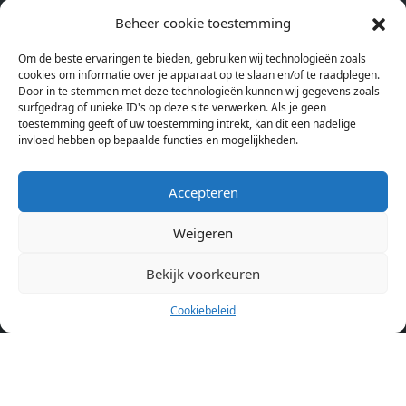
studentenkamers en appartementen in Amsterdam. Wij halen
Beheer cookie toestemming
bij verschillende aanbieders het kamer aanbod per stad op.
Om de beste ervaringen te bieden, gebruiken wij technologieën zoals
Hierdoor kan je op één pagina het complete aanbod kamers in
cookies om informatie over je apparaat op te slaan en/of te raadplegen.
Amsterdam bekijken. Voor het meest recente en complete
Door in te stemmen met deze technologieën kunnen wij gegevens zoals
aanbod ben je bij ons een juiste adres. Wij verhuren zelf geen
surfgedrag of unieke ID's op deze site verwerken. Als je geen
toestemming geeft of uw toestemming intrekt, kan dit een nadelige
studentenkamers of appartementen, maar tonen enkel het
invloed hebben op bepaalde functies en mogelijkheden.
aanbod. Staat jouw nieuwe kamer er tussen, meld je dan aan
op de website van de kameraanbieder.
Accepteren
Weigeren
Kamers in andere steden
Kamer huren in Amsterdam
Bekijk voorkeuren
Cookiebeleid
Pagina’s
Home
Blog
Over ons