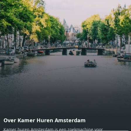
include oak flooring (with floor heating), modular led
lighting, exquisitely tailored wall panels and floor-to-
ceiling windows with layered treatments.Notice:
Displayed prices and data are not final, and should be
used for informative purpose only. They are not
contractual or binding. Energy pass This building is not
subject to EnEV. - Flatscreen TV - Hairdryer - Heating -
Towels and sheets - Iron - Hygiene utensils - Washing
machine - Oven - Microwave - Refrigerator - Internet -
Working desk Homelike Code: UBK-396713 Available From:
Now
Over Kamer Huren Amsterdam
Kamer huren Amsterdam is een zoekmachine voor