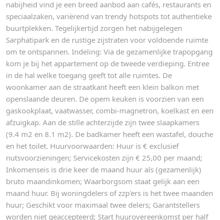
nabijheid vind je een breed aanbod aan cafés, restaurants en
speciaalzaken, variërend van trendy hotspots tot authentieke
buurtplekken. Tegelijkertijd zorgen het nabijgelegen
Sarphatipark en de rustige zijstraten voor voldoende ruimte
om te ontspannen. Indeling: Via de gezamenlijke trapopgang
kom je bij het appartement op de tweede verdieping. Entree
in de hal welke toegang geeft tot alle ruimtes. De
woonkamer aan de straatkant heeft een klein balkon met
openslaande deuren. De opem keuken is voorzien van een
gaskookplaat, vaatwasser, combi-magnetron, koelkast en een
afzuigkap. Aan de stille achterzijde zijn twee slaapkamers
(9.4 m2 en 8.1 m2). De badkamer heeft een wastafel, douche
en het toilet. Huurvoorwaarden: Huur is € exclusief
nutsvoorzieningen; Servicekosten zijn € 25,00 per maand;
Inkomenseis is drie keer de maand huur als (gezamenlijk)
bruto maandinkomen; Waarborgsom staat gelijk aan een
maand huur. Bij woningdelers of zzp'ers is het twee maanden
huur; Geschikt voor maximaal twee delers; Garantstellers
worden niet geaccepteerd; Start huurovereenkomst per half