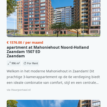
€ 1576.00 / per maand
apartment at Mahoniehout Noord-Holland
Zaandam 1507 ED
Zaandam
996 m²
For Rent
Welkom in het moderne Mahoniehout in Zaandam! Dit
prachtige 3-kamerappartement op de 6e verdieping biedt
een ideale combinatie van comfort, stijl en een centrale
locatie. Met een huurprijs van €1.576 per maand
via Huurportaal.nl
(inclusief BTW) en bijkomende servicekosten van €107,50
per maand is dit een geweldige kans voor professionals
die op zoek zijn naar een woning die direct beschikbaar is