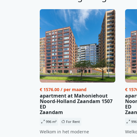
€ 1576.00 / per maand
€ 157
apartment at Mahoniehout
apar
Noord-Holland Zaandam 1507
Noor
ED
ED
Zaandam
Zaa
996 m²
For Rent
996
Welkom in het moderne
Welko