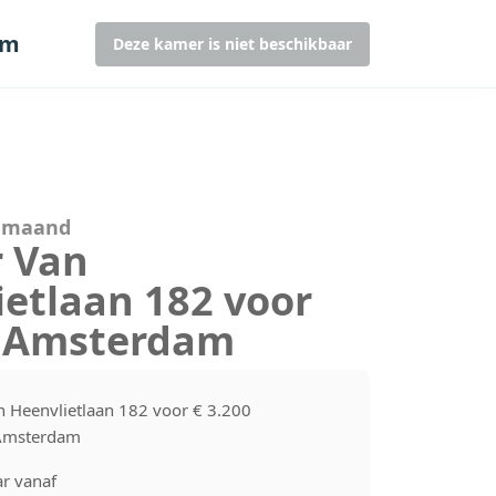
am
Deze kamer is niet beschikbaar
r maand
r Van
ietlaan 182 voor
0 Amsterdam
n Heenvlietlaan 182 voor € 3.200
Amsterdam
r vanaf