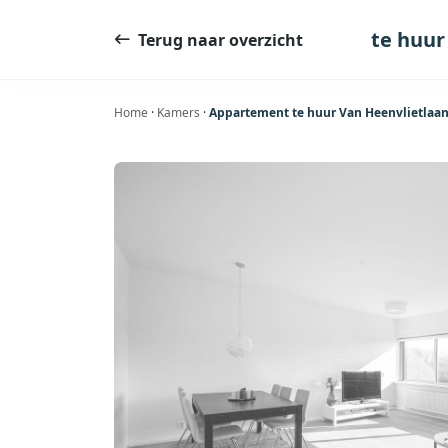
Ga
naar
te huur
Terug naar overzicht
de
inhoud
Home
·
Kamers
·
Appartement te huur Van Heenvlietlaan