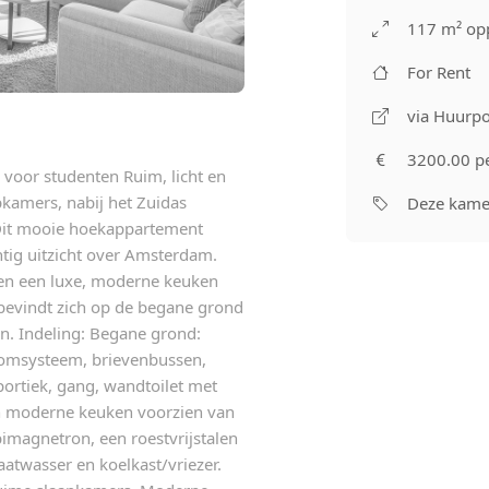
117 m² op
For Rent
via Huurpo
3200.00 p
 voor studenten Ruim, licht en
kamers, nabij het Zuidas
Deze kamer
 Dit mooie hoekappartement
htig uitzicht over Amsterdam.
en een luxe, moderne keuken
bevindt zich op de begane grond
en. Indeling: Begane grond:
rcomsysteem, brievenbussen,
portiek, gang, wandtoilet met
n moderne keuken voorzien van
magnetron, een roestvrijstalen
aatwasser en koelkast/vriezer.