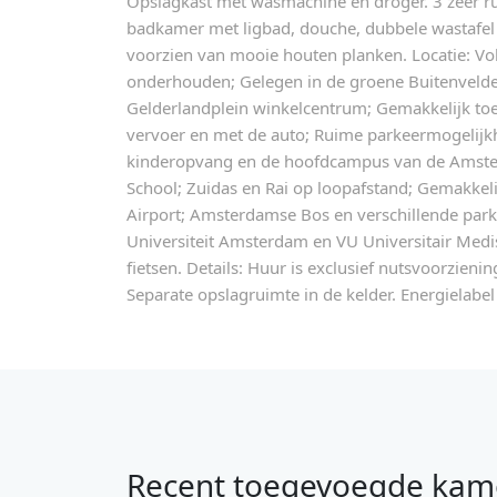
Opslagkast met wasmachine en droger. 3 zeer 
badkamer met ligbad, douche, dubbele wastafel e
voorzien van mooie houten planken. Locatie: Vol
onderhouden; Gelegen in de groene Buitenvelder
Gelderlandplein winkelcentrum; Gemakkelijk to
vervoer en met de auto; Ruime parkeermogelijkh
kinderopvang en de hoofdcampus van de Amste
School; Zuidas en Rai op loopafstand; Gemakkeli
Airport; Amsterdamse Bos en verschillende park
Universiteit Amsterdam en VU Universitair Medi
fietsen. Details: Huur is exclusief nutsvoorzieni
Separate opslagruimte in de kelder. Energielab
Recent toegevoegde kam