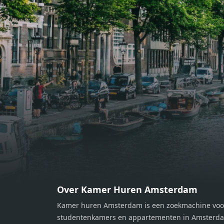
gemakken voorzien, perfect voor het
gemak
bereiden van heerlijke maaltijden.
berei
Vanuit de woonkamer stap je zo het
Vanui
balkon op, waar je kunt genieten
balko
van een prachtig uitzicht en een
van e
moment van rust. De woning
momen
beschikt over twee comfortabele
besch
slaapkamers van respectievelijk 12,1
slaap
m² en 8 m². Beide kamers bieden tal
m² en
van mogelijkheden, zoals een fijne
van m
werkplek, een logeerkamer of een
werkp
persoonlijke slaapkamer. De
perso
moderne badkamer is voorzien van
moder
een douche en wastafel, en er is een
een d
apart toilet - ideaal voor extra
apart 
gemak en privacy. Gelegen in een
gemak
Over Kamer Huren Amsterdam
rustige, groene omgeving in
rusti
Kamer huren Amsterdam is een zoekmachine voo
Zaandam, bevindt de woning zich
Zaand
studentenkamers en appartementen in Amsterdam
op een perfecte locatie. Winkels,
op ee