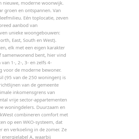
en nieuwe, moderne woonwijk.
ar groen en ontspannen. Van
efmilieu. Eén toplocatie, zeven
breed aanbod van
even unieke woongebouwen:
orth, East, South en West).
, elk met een eigen karakter
 of samenwonend bent, hier vind
van 1-, 2-, 3- en zelfs 4-
g voor de moderne bewoner.
il (95 van de 250 woningen) is
ichtlijnen van de gemeente
imale inkomensgrens van
antal vrije sector-appartementen
ee woningdelers. Duurzaam en
rkWest combineren comfort met
ten op een WKO-systeem, dat
r en verkoeling in de zomer. Ze
 energielabel A, waarbij