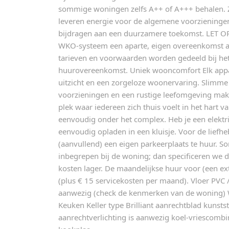
sommige woningen zelfs A++ of A+++ behalen.
leveren energie voor de algemene voorziening
bijdragen aan een duurzamere toekomst. LET OP
WKO-systeem een aparte, eigen overeenkomst a
tarieven en voorwaarden worden gedeeld bij he
huurovereenkomst. Uniek wooncomfort Elk appar
uitzicht en een zorgeloze woonervaring. Slimm
voorzieningen en een rustige leefomgeving ma
plek waar iedereen zich thuis voelt in het hart va
eenvoudig onder het complex. Heb je een elektrisc
eenvoudig opladen in een kluisje. Voor de liefhe
(aanvullend) een eigen parkeerplaats te huur. So
inbegrepen bij de woning; dan specificeren we d
kosten lager. De maandelijkse huur voor (een ext
(plus € 15 servicekosten per maand). Vloer PVC / 
aanwezig (check de kenmerken van de woning) 
Keuken Keller type Brilliant aanrechtblad kunstst
aanrechtverlichting is aanwezig koel-vriescom