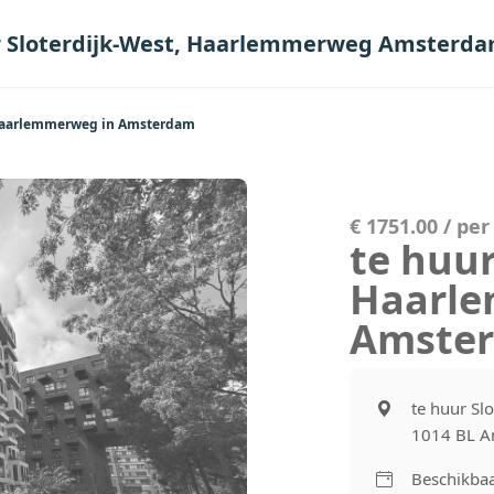
r Sloterdijk-West, Haarlemmerweg Amsterd
 Haarlemmerweg in Amsterdam
€ 1751.00 / pe
te huur
Haarl
Amste
te huur Sl
1014 BL 
Beschikbaa