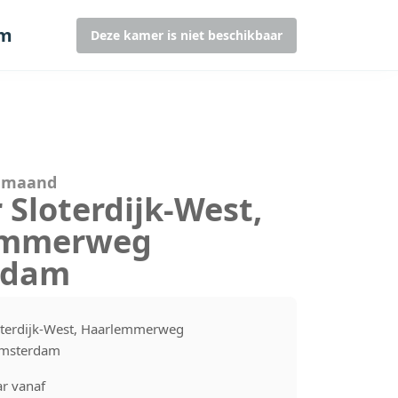
am
Deze kamer is niet beschikbaar
r maand
 Sloterdijk-West,
emmerweg
rdam
oterdijk-West, Haarlemmerweg
Amsterdam
r vanaf