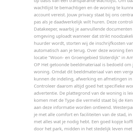
op basis van een transparante wachtlijst. Om da
wachtlijst te bemachtigen en de woning te kunne
account vereist. Jouw privacy staat bij ons centr
pas als je daadwerkelijk wilt huren. Deze control
Datakeeper, waarbij je aanvullende documenten 
omgeving uploadt wanneer dat strikt noodzakelij
huurder wordt, storten wij de inschrijfkosten va
automatisch aan je terug. Over deze woning E
locatie "Woon- en Groengebied Sloterdijk" in A
OP Het getoonde beeldmateriaal is bedoeld om j
woning. Omdat dit beeldmateriaal van een verge
kunnen de indeling, afwerking en afmetingen in 
Controleer daarom altijd goed het specifieke won
advertentie. De plattegrond van de woning is l
komen met de Type die vermeld staat bij de Ke
aan deze informatie worden ontleend. Westerp
je met alle comfort en faciliteiten van de stad, i
met alles wat je nodig hebt. Een goed kopje koff
door het park, midden in het stedelijk leven met