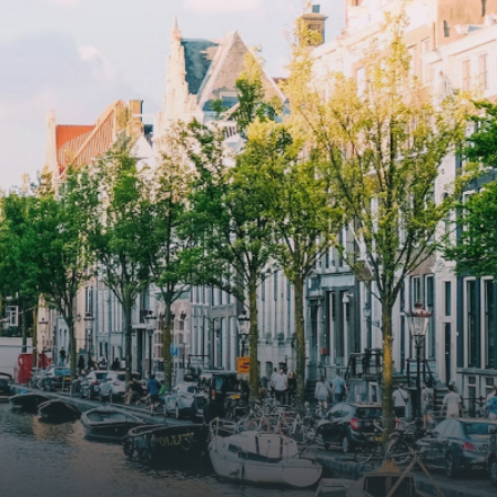
and
elevator and green communal
ayered
spaces.The building incorporates
ue
solar panels to generate energy
supply. The windows have solar
shed,
control glazing, and the apartments
have climate control driven by a
ate
thermal energy storage system.
rking
Underfloor heating and cooling
contribute to a healthy indoor
environment. The atriums' seasonal
tes
green walls provide natural summer
gy
cooling, improved air quality and
r
acoustics, and are specially
tments
designed to attract native birds and
 a
butterflies.The bright residence
.
features an efficient and functional
g
open floor plan, a unique custom
kitchen, a bathroom and fitted
sonal
wardrobes. High-grade finishes