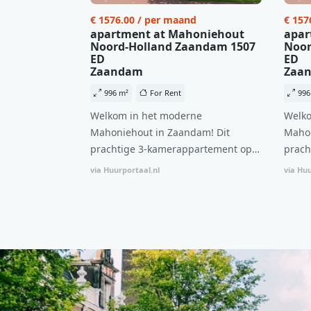
€ 1576.00 / per maand
€ 157
apartment at Mahoniehout
apar
Noord-Holland Zaandam 1507
Noor
ED
ED
Zaandam
Zaa
996 m²
For Rent
996
Welkom in het moderne
Welko
Mahoniehout in Zaandam! Dit
Mahon
prachtige 3-kamerappartement op
prach
de 6e verdieping biedt een ideale
de 6e
via Huurportaal.nl
via Huu
combinatie van comfort, stijl en een
combi
centrale locatie. Met een huurprijs
centr
van €1.576 per maand (inclusief
van €
BTW) en bijkomende servicekosten
BTW) 
van €107,50 per maand is dit een
van €
geweldige kans voor professionals
gewel
die op zoek zijn naar een woning die
die o
direct beschikbaar is vanaf 1 april
direc