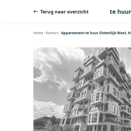
Ga
naar
te huu
Terug naar overzicht
de
inhoud
Home
·
Kamers
·
Appartement te huur Sloterdijk-West,