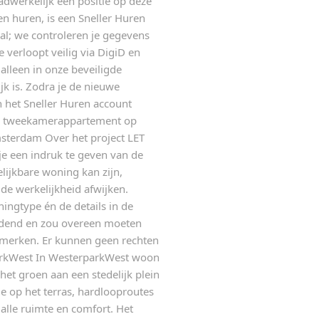
adwerkelijk een positie op deze
n huren, is een Sneller Huren
aal; we controleren je gegevens
e verloopt veilig via DigiD en
alleen in onze beveiligde
k is. Zodra je de nieuwe
n het Sneller Huren account
en tweekamerappartement op
msterdam Over het project LET
e een indruk te geven van de
lijkbare woning kan zijn,
de werkelijkheid afwijken.
ingtype én de details in de
eidend en zou overeen moeten
nmerken. Er kunnen geen rechten
arkWest In WesterparkWest woon
n het groen aan een stedelijk plein
ie op het terras, hardlooproutes
 alle ruimte en comfort. Het