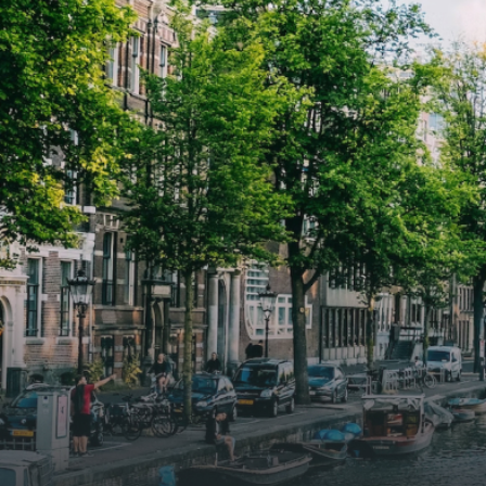
2026. Bij binnenkomst word je
2026. Bij binnenkomst word j
verwelkomd in een ruime
verwe
woonkamer met open keuken,
woonk
samen goed voor 44 m² aan
samen
leefruimte. De lichte woonkamer
leefr
biedt genoeg ruimte voor een
biedt
gezellige zithoek én een stijlvolle
gezell
eethoek. De keuken is van alle
eetho
gemakken voorzien, perfect voor het
gemak
bereiden van heerlijke maaltijden.
berei
Vanuit de woonkamer stap je zo het
Vanui
balkon op, waar je kunt genieten
balko
van een prachtig uitzicht en een
van e
moment van rust. De woning
momen
beschikt over twee comfortabele
besch
slaapkamers van respectievelijk 12,1
slaap
m² en 8 m². Beide kamers bieden tal
m² en
van mogelijkheden, zoals een fijne
van m
werkplek, een logeerkamer of een
werkp