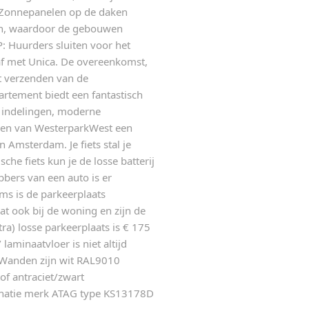
 Zonnepanelen op de daken
en, waardoor de gebouwen
: Huurders sluiten voor het
f met Unica. De overeenkomst,
t verzenden van de
tement biedt een fantastisch
e indelingen, moderne
ken van WesterparkWest een
n Amsterdam. Je fiets stal je
he fiets kun je de losse batterij
bbers van een auto is er
ms is de parkeerplaats
at ook bij de woning en zijn de
ra) losse parkeerplaats is € 175
laminaatvloer is niet altijd
Wanden zijn wit RAL9010
of antraciet/zwart
binatie merk ATAG type KS13178D