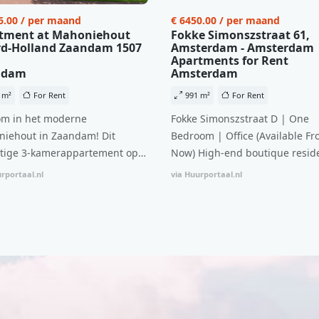
6.00 / per maand
€ 6450.00 / per maand
tment at Mahoniehout
Fokke Simonszstraat 61,
d-Holland Zaandam 1507
Amsterdam - Amsterdam
Apartments for Rent
ndam
Amsterdam
 m²
For Rent
991 m²
For Rent
m in het moderne
Fokke Simonszstraat D | One
iehout in Zaandam! Dit
Bedroom | Office (Available Fr
tige 3-kamerappartement op
Now) High-end boutique reside
 verdieping biedt een ideale
complex in De Pijp feautring a
rportaal.nl
via Huurportaal.nl
natie van comfort, stijl en een
open floor plan and elevator a
ale locatie. Met een huurprijs
with open living space The bri
1.576 per maand (inclusief
residence features efficient an
en bijkomende servicekosten
functional open floor plan, spe
107,50 per maand is dit een
custom kitchen, bathroom and 
dige kans voor professionals
wardrobes. High-grade finishe
p zoek zijn naar een woning die
include oak flooring (with floor
t beschikbaar is vanaf 1 april
heating), modular led lighting,