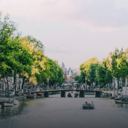
e
exquisite tailored wall panels 
lkomd in een ruime
floor to ceiling windows with l
amer met open keuken,
treatments.A high-end boutiq
 goed voor 44 m² aan
residential complex in the
uimte. De lichte woonkamer
Weteringbuurt. The fully furni
 genoeg ruimte voor een
ready-to-live, contemporary
ige zithoek én een stijlvolle
apartments with separate priv
ek. De keuken is van alle
storage and secure bicycle pa
ken voorzien, perfect voor het
with an elegant lobby with an
den van heerlijke maaltijden.
elevator and green communal
t de woonkamer stap je zo het
spaces.The building incorpora
n op, waar je kunt genieten
solar panels to generate ener
en prachtig uitzicht en een
supply. The windows have sola
t van rust. De woning
control glazing, and the apar
ikt over twee comfortabele
have climate control driven by
kamers van respectievelijk 12,1
thermal energy storage system
 8 m². Beide kamers bieden tal
Underfloor heating and coolin
ogelijkheden, zoals een fijne
contribute to a healthy indoor
lek, een logeerkamer of een
environment. The atriums' sea