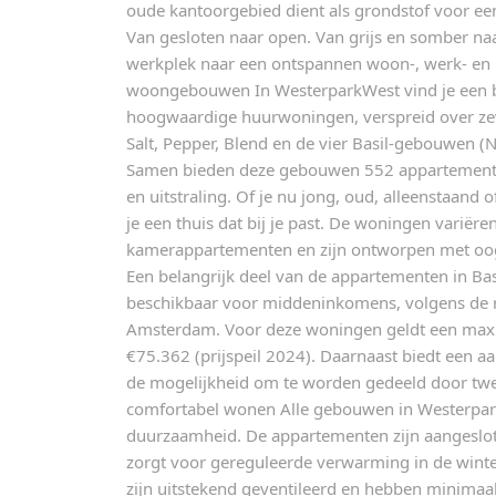
oude kantoorgebied dient als grondstof voor e
Van gesloten naar open. Van grijs en somber na
werkplek naar een ontspannen woon-, werk- en le
woongebouwen In WesterparkWest vind je een 
hoogwaardige huurwoningen, verspreid over z
Salt, Pepper, Blend en de vier Basil-gebouwen (N
Samen bieden deze gebouwen 552 appartementen
en uitstraling. Of je nu jong, oud, alleenstaand
je een thuis dat bij je past. De woningen variëren 
kamerappartementen en zijn ontworpen met oo
Een belangrijk deel van de appartementen in Bas
beschikbaar voor middeninkomens, volgens de r
Amsterdam. Voor deze woningen geldt een max
€75.362 (prijspeil 2024). Daarnaast biedt een a
de mogelijkheid om te worden gedeeld door tw
comfortabel wonen Alle gebouwen in Westerpa
duurzaamheid. De appartementen zijn aangeslo
zorgt voor gereguleerde verwarming in de winte
zijn uitstekend geventileerd en hebben minimaal