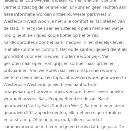
leidend en zou overeen moeten komen met de Type die
vermeld staat bij de Kenmerken. Er kunnen geen rechten aan
deze informatie worden ontleend. WesterparkWest In
WesterparkWest woon je met alle comfort en faciliteiten van
de stad, in het groen aan een stedelijk plein met alles wat je
nodig hebt. Een goed kopje koffie op het terras,
hardlooproutes door het park, midden in het stedelijk leven
met alle ruimte en comfort. Het oude kantoorgebied dient als
grondstof voor een nieuwe, moderne woonwijk. Van
gesloten naar open. Van grijs en somber naar groen en
ontspannen. Van werkplek naar een ontspannen woon-,
werk- en leefmilieu. Eén toplocatie, zeven woongebouwen In
WesterparkWest vind je een breed aanbod van
hoogwaardige huurwoningen, verspreid over zeven unieke
woongebouwen: Salt, Pepper, Blend en de vier Basil-
gebouwen (North, East, South en West). Samen bieden deze
gebouwen 552 appartementen, elk met een eigen karakter
en uitstraling. Of je nu jong, oud, alleenstaand of
samenwonend bent, hier vind je een thuis dat bij je past. De