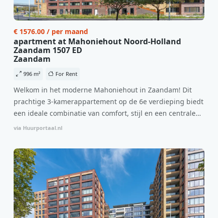
€ 1576.00 / per maand
apartment at Mahoniehout Noord-Holland
Zaandam 1507 ED
Zaandam
996 m²
For Rent
Welkom in het moderne Mahoniehout in Zaandam! Dit
prachtige 3-kamerappartement op de 6e verdieping biedt
een ideale combinatie van comfort, stijl en een centrale
locatie. Met een huurprijs van €1.576 per maand
via Huurportaal.nl
(inclusief BTW) en bijkomende servicekosten van €107,50
per maand is dit een geweldige kans voor professionals
die op zoek zijn naar een woning die direct beschikbaar is
vanaf 1 april 2026. Bij binnenkomst word je verwelkomd
in een ruime woonkamer met open keuken, samen goed
voor 44 m² aan leefruimte. De lichte woonkamer biedt
genoeg ruimte voor een gezellige zithoek én een stijlvolle